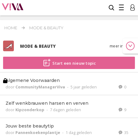
HOME
MODE & BEAUTY
MODE & BEAUTY
meer info
Start een nieuw topic
Algemene Voorwaarden
door
CommunityManagerViva
-
5 jaar geleden
0
Zelf wenkbrauwen harsen en verven
door
Kipzonderkop
-
7 dagen geleden
9
Jouw beste beautytip
door
Pannenkoekenplantje
-
1 dag geleden
35