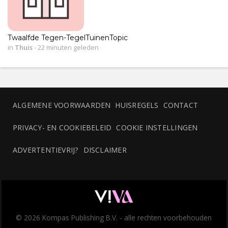
Twaalfde Tegen-TegelTuinenTopic
in
Thuis
-
22 minuten geleden
ALGEMENE VOORWAARDEN
HUISREGELS
CONTACT
PRIVACY- EN COOKIEBELEID
COOKIE INSTELLINGEN
ADVERTENTIEVRIJ?
DISCLAIMER
© 2026 Kompas Publishing B.V. - alle rechten voorbehouden