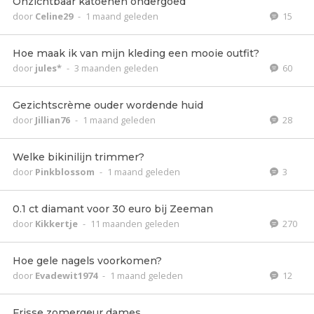
Onzichtbaar katoenen ondergoed
door
Celine29
-
1 maand geleden
15
Hoe maak ik van mijn kleding een mooie outfit?
door
jules*
-
3 maanden geleden
60
Gezichtscrème ouder wordende huid
door
Jillian76
-
1 maand geleden
28
Welke bikinilijn trimmer?
door
Pinkblossom
-
1 maand geleden
3
0.1 ct diamant voor 30 euro bij Zeeman
door
Kikkertje
-
11 maanden geleden
270
Hoe gele nagels voorkomen?
door
Evadewit1974
-
1 maand geleden
12
Frisse zomergeur dames