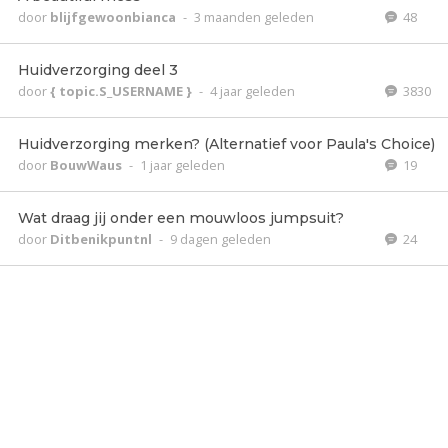
door
blijfgewoonbianca
-
3 maanden geleden
48
Huidverzorging deel 3
door
{ topic.S_USERNAME }
-
4 jaar geleden
3830
Huidverzorging merken? (Alternatief voor Paula's Choice)
door
BouwWaus
-
1 jaar geleden
19
Wat draag jij onder een mouwloos jumpsuit?
door
Ditbenikpuntnl
-
9 dagen geleden
24