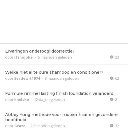
Ervaringen onderooglidcorrectie?
door
Itsnojoke
-
6 maanden geleden
23
Welke niet al te dure shampoo en conditioner?
door
Evadewit1974
-
3 maanden geleden
62
Formule rimmel lasting finish foundation veranderd
door
knelske
-
12 dagen geleden
2
Abbey Yung methode voor mooier haar en gezondere
hoofdhuid
door
Graze
-
2 maanden geleden
32