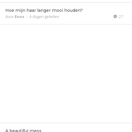
Hoe mijn haar langer mooi houden?
door
Eoos
-
6 dagen geleden
27
A beautiful mess