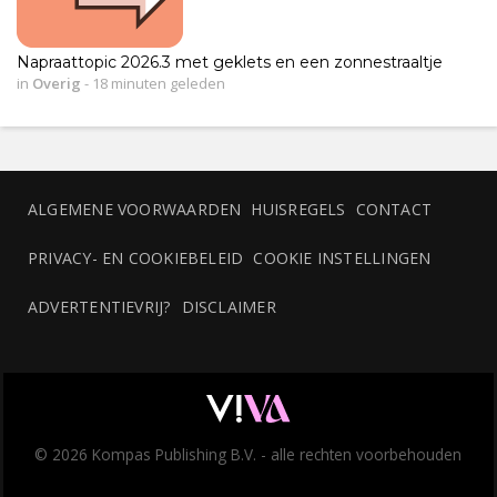
Napraattopic 2026.3 met geklets en een zonnestraaltje
in
Overig
-
18 minuten geleden
ALGEMENE VOORWAARDEN
HUISREGELS
CONTACT
PRIVACY- EN COOKIEBELEID
COOKIE INSTELLINGEN
ADVERTENTIEVRIJ?
DISCLAIMER
© 2026 Kompas Publishing B.V. - alle rechten voorbehouden