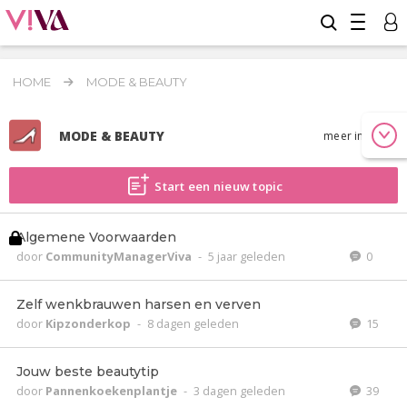
HOME
MODE & BEAUTY
MODE & BEAUTY
meer info
Start een nieuw topic
Algemene Voorwaarden
door
CommunityManagerViva
-
5 jaar geleden
0
Zelf wenkbrauwen harsen en verven
door
Kipzonderkop
-
8 dagen geleden
15
Jouw beste beautytip
door
Pannenkoekenplantje
-
3 dagen geleden
39