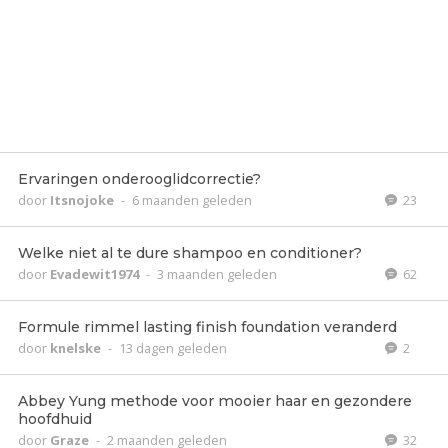
Ervaringen onderooglidcorrectie?
door
Itsnojoke
-
6 maanden geleden
23
Welke niet al te dure shampoo en conditioner?
door
Evadewit1974
-
3 maanden geleden
62
Formule rimmel lasting finish foundation veranderd
door
knelske
-
13 dagen geleden
2
Abbey Yung methode voor mooier haar en gezondere
hoofdhuid
door
Graze
-
2 maanden geleden
32