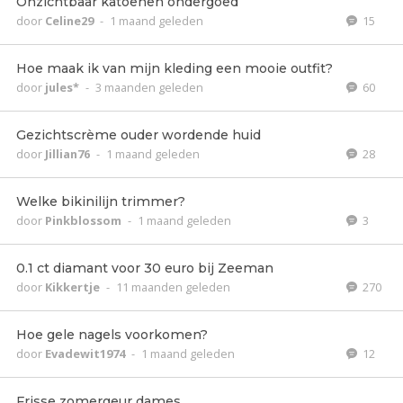
Onzichtbaar katoenen ondergoed
door
Celine29
-
1 maand geleden
15
Hoe maak ik van mijn kleding een mooie outfit?
door
jules*
-
3 maanden geleden
60
Gezichtscrème ouder wordende huid
door
Jillian76
-
1 maand geleden
28
Welke bikinilijn trimmer?
door
Pinkblossom
-
1 maand geleden
3
0.1 ct diamant voor 30 euro bij Zeeman
door
Kikkertje
-
11 maanden geleden
270
Hoe gele nagels voorkomen?
door
Evadewit1974
-
1 maand geleden
12
Frisse zomergeur dames