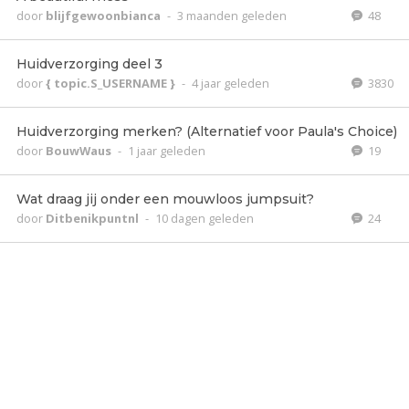
door
blijfgewoonbianca
-
3 maanden geleden
48
Huidverzorging deel 3
door
{ topic.S_USERNAME }
-
4 jaar geleden
3830
Huidverzorging merken? (Alternatief voor Paula's Choice)
door
BouwWaus
-
1 jaar geleden
19
Wat draag jij onder een mouwloos jumpsuit?
door
Ditbenikpuntnl
-
10 dagen geleden
24