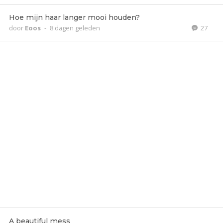
Hoe mijn haar langer mooi houden?
door
Eoos
-
8 dagen geleden
27
A beautiful mess