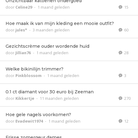
Onzichtbaar katoenen ondergoed
door
Celine29
-
1 maand geleden
15
Hoe maak ik van mijn kleding een mooie outfit?
door
jules*
-
3 maanden geleden
60
Gezichtscrème ouder wordende huid
door
Jillian76
-
1 maand geleden
28
Welke bikinilijn trimmer?
door
Pinkblossom
-
1 maand geleden
3
0.1 ct diamant voor 30 euro bij Zeeman
door
Kikkertje
-
11 maanden geleden
270
Hoe gele nagels voorkomen?
door
Evadewit1974
-
1 maand geleden
12
Frisse zomergeur dames