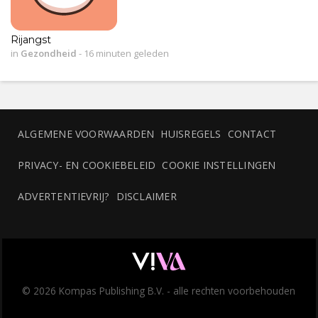
Rijangst
in
Gezondheid
-
16 minuten geleden
ALGEMENE VOORWAARDEN
HUISREGELS
CONTACT
PRIVACY- EN COOKIEBELEID
COOKIE INSTELLINGEN
ADVERTENTIEVRIJ?
DISCLAIMER
© 2026 Kompas Publishing B.V. - alle rechten voorbehouden