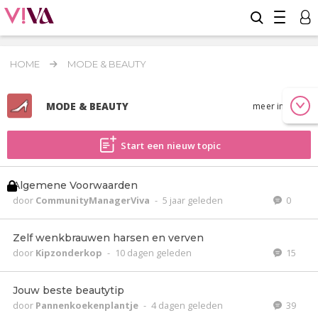
HOME
MODE & BEAUTY
MODE & BEAUTY
meer info
Start een nieuw topic
Algemene Voorwaarden
door
CommunityManagerViva
-
5 jaar geleden
0
Zelf wenkbrauwen harsen en verven
door
Kipzonderkop
-
10 dagen geleden
15
Jouw beste beautytip
door
Pannenkoekenplantje
-
4 dagen geleden
39