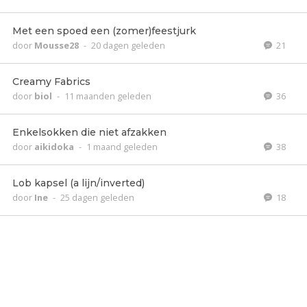
Met een spoed een (zomer)feestjurk
door
Mousse28
-
20 dagen geleden
21
Creamy Fabrics
door
biol
-
11 maanden geleden
36
Enkelsokken die niet afzakken
door
aikidoka
-
1 maand geleden
38
Lob kapsel (a lijn/inverted)
door
Ine
-
25 dagen geleden
18