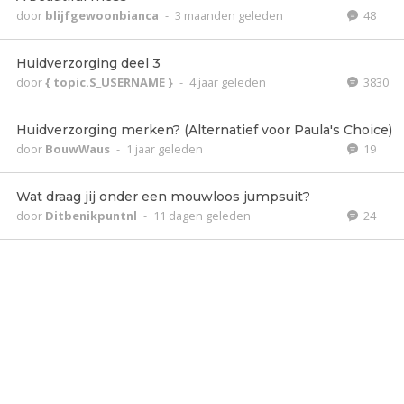
door
blijfgewoonbianca
-
3 maanden geleden
48
Huidverzorging deel 3
door
{ topic.S_USERNAME }
-
4 jaar geleden
3830
Huidverzorging merken? (Alternatief voor Paula's Choice)
door
BouwWaus
-
1 jaar geleden
19
Wat draag jij onder een mouwloos jumpsuit?
door
Ditbenikpuntnl
-
11 dagen geleden
24