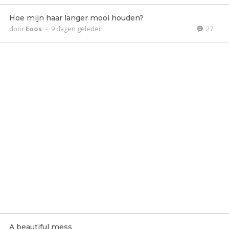
Hoe mijn haar langer mooi houden?
door
Eoos
-
9 dagen geleden
27
A beautiful mess