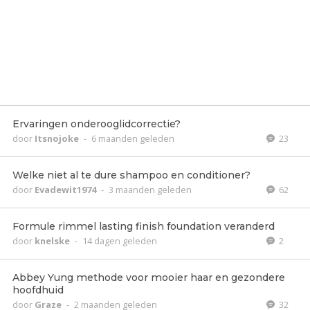
Ervaringen onderooglidcorrectie?
door
Itsnojoke
-
6 maanden geleden
23
Welke niet al te dure shampoo en conditioner?
door
Evadewit1974
-
3 maanden geleden
62
Formule rimmel lasting finish foundation veranderd
door
knelske
-
14 dagen geleden
2
Abbey Yung methode voor mooier haar en gezondere
hoofdhuid
door
Graze
-
2 maanden geleden
32