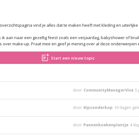
erzichtspagina vind je alles dat te maken heeft met kleding en uiterlijke
ik aan naar een gezellig feest zoals een verjaardag, babyshower of bruil
icks over make-up. Praat mee en geef je mening over al deze onderwerpen 
Start een nieuw topic
door
CommunityManagerViva
5 
door
Kipzonderkop
10 dagen ge
door
Pannenkoekenplantje
4 da