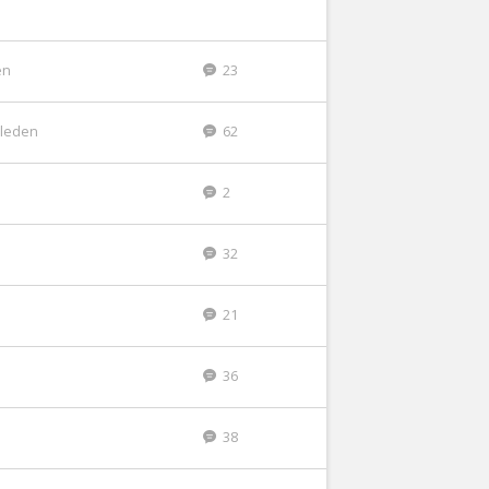
en
23
eleden
62
2
32
21
36
38