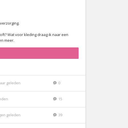
 verzorging.
oft? Wat voor kleding draag ik naar een
en meer.
jaar geleden
0
leden
15
gen geleden
39