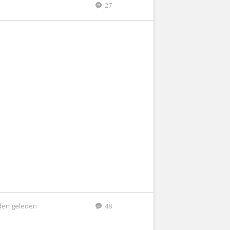
27
den geleden
48