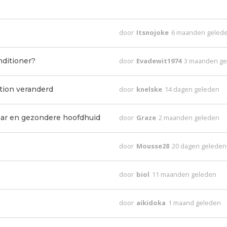
door
Itsnojoke
6 maanden geled
nditioner?
door
Evadewit1974
3 maanden g
tion veranderd
door
knelske
14 dagen geleden
ar en gezondere hoofdhuid
door
Graze
2 maanden geleden
door
Mousse28
20 dagen geleden
door
biol
11 maanden geleden
door
aikidoka
1 maand geleden