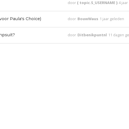
door
{ topic.S_USERNAME }
4 jaa
voor Paula's Choice)
door
BouwWaus
1 jaar geleden
mpsuit?
door
Ditbenikpuntnl
11 dagen g