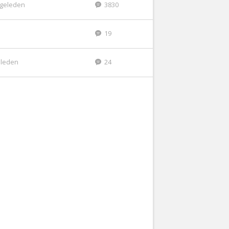
r geleden
3830
19
eleden
24