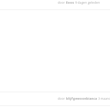
door
Eoos
9 dagen geleden
door
blijfgewoonbianca
3 maan