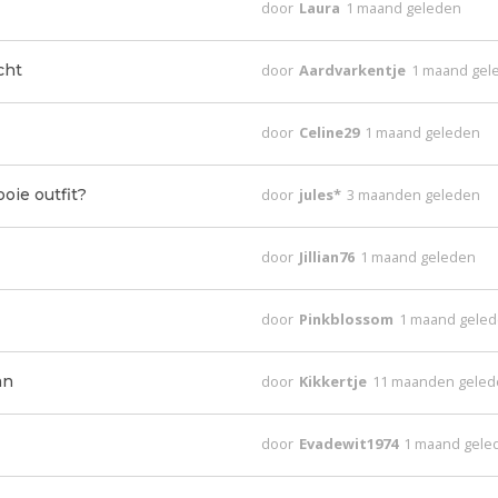
door
Laura
1 maand geleden
cht
door
Aardvarkentje
1 maand gel
door
Celine29
1 maand geleden
oie outfit?
door
jules*
3 maanden geleden
door
Jillian76
1 maand geleden
door
Pinkblossom
1 maand gele
an
door
Kikkertje
11 maanden gele
door
Evadewit1974
1 maand gele