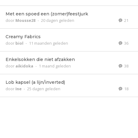
Met een spoed een (zomer)feestjurk
door
Mousse28
-
20 dagen geleden
21
Creamy Fabrics
door
biol
-
11 maanden geleden
36
Enkelsokken die niet afzakken
door
aikidoka
-
1 maand geleden
38
Lob kapsel (a lijn/inverted)
door
Ine
-
25 dagen geleden
18