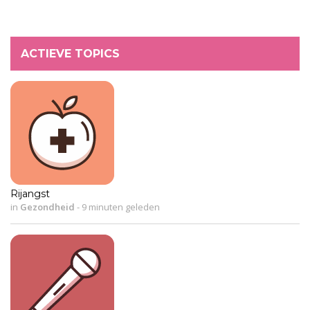
ACTIEVE TOPICS
Rijangst
in
Gezondheid
-
9 minuten geleden