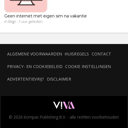
Geen internet met eigen sim na vakantie
in
Digi
-
1 uur geleden
ALGEMENE VOORWAARDEN
HUISREGELS
CONTACT
PRIVACY- EN COOKIEBELEID
COOKIE INSTELLINGEN
ADVERTENTIEVRIJ?
DISCLAIMER
© 2026 Kompas Publishing B.V. - alle rechten voorbehouden