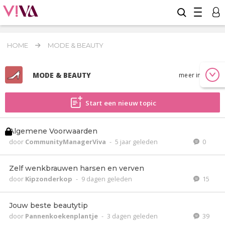
HOME
MODE & BEAUTY
MODE & BEAUTY
meer info
Start een nieuw topic
Algemene Voorwaarden
door
CommunityManagerViva
-
5 jaar geleden
0
Zelf wenkbrauwen harsen en verven
door
Kipzonderkop
-
9 dagen geleden
15
Jouw beste beautytip
door
Pannenkoekenplantje
-
3 dagen geleden
39