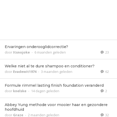
Ervaringen onderooglidcorrectie?
door
Itsnojoke
-
6 maanden geleden
23
Welke niet al te dure shampoo en conditioner?
door
Evadewit1974
-
3 maanden geleden
62
Formule rimmel lasting finish foundation veranderd
door
knelske
-
14 dagen geleden
2
Abbey Yung methode voor mooier haar en gezondere
hoofdhuid
door
Graze
-
2 maanden geleden
32