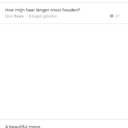
Hoe mijn haar langer mooi houden?
door
Eoos
-
8 dagen geleden
27
A beautiful mess