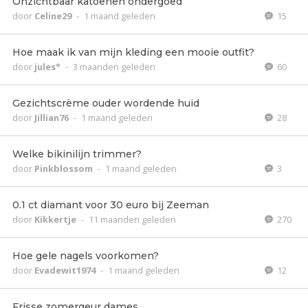
Onzichtbaar katoenen ondergoed
door
Celine29
-
1 maand geleden
15
Hoe maak ik van mijn kleding een mooie outfit?
door
jules*
-
3 maanden geleden
60
Gezichtscrème ouder wordende huid
door
Jillian76
-
1 maand geleden
28
Welke bikinilijn trimmer?
door
Pinkblossom
-
1 maand geleden
3
0.1 ct diamant voor 30 euro bij Zeeman
door
Kikkertje
-
11 maanden geleden
270
Hoe gele nagels voorkomen?
door
Evadewit1974
-
1 maand geleden
12
Frisse zomergeur dames