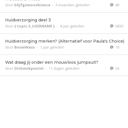
door
blijfgewoonbianca
-
3 maanden geleden
48
Huidverzorging deel 3
door
{ topic.S_USERNAME }
-
4 jaar geleden
3830
Huidverzorging merken? (Alternatief voor Paula's Choice)
door
BouwWaus
-
1 jaar geleden
19
Wat draag jij onder een mouwloos jumpsuit?
door
Ditbenikpuntnl
-
11 dagen geleden
24