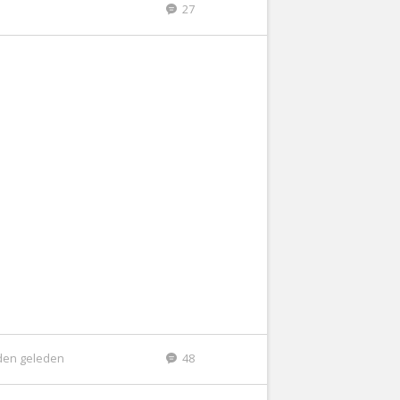
27
den geleden
48