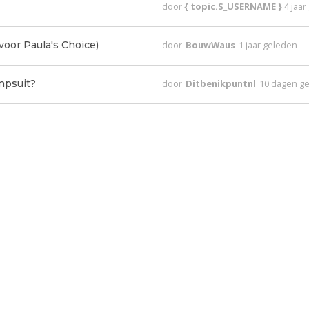
door
{ topic.S_USERNAME }
4 jaa
voor Paula's Choice)
door
BouwWaus
1 jaar geleden
mpsuit?
door
Ditbenikpuntnl
10 dagen g