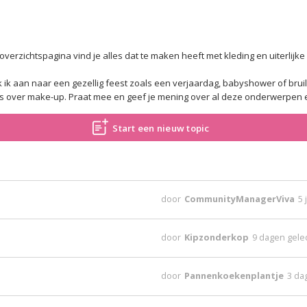
erzichtspagina vind je alles dat te maken heeft met kleding en uiterlijke
ik aan naar een gezellig feest zoals een verjaardag, babyshower of bruil
icks over make-up. Praat mee en geef je mening over al deze onderwerpen 
Start een nieuw topic
door
CommunityManagerViva
5 
door
Kipzonderkop
9 dagen gel
door
Pannenkoekenplantje
3 da