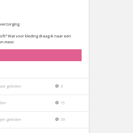
 verzorging.
oft? Wat voor kleding draag ik naar een
en meer.
jaar geleden
0
eden
15
gen geleden
39