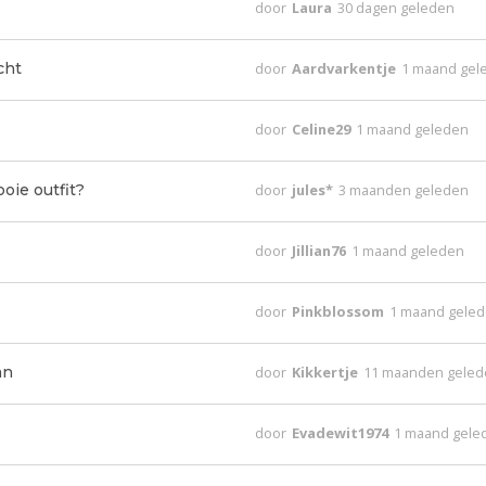
door
Laura
30 dagen geleden
cht
door
Aardvarkentje
1 maand gel
door
Celine29
1 maand geleden
oie outfit?
door
jules*
3 maanden geleden
door
Jillian76
1 maand geleden
door
Pinkblossom
1 maand gele
an
door
Kikkertje
11 maanden gele
door
Evadewit1974
1 maand gele