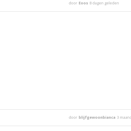
door
Eoos
8 dagen geleden
door
blijfgewoonbianca
3 maan