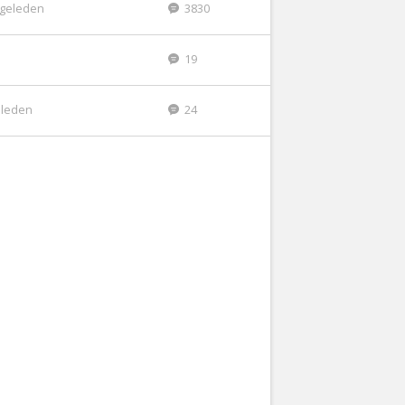
r geleden
3830
19
eleden
24