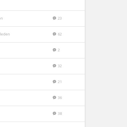
en
23
eleden
62
2
32
21
36
38