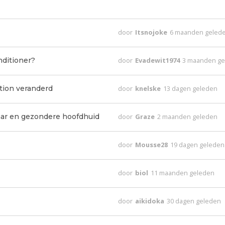
door
Itsnojoke
6 maanden geled
nditioner?
door
Evadewit1974
3 maanden g
tion veranderd
door
knelske
13 dagen geleden
ar en gezondere hoofdhuid
door
Graze
2 maanden geleden
door
Mousse28
19 dagen geleden
door
biol
11 maanden geleden
door
aikidoka
30 dagen geleden