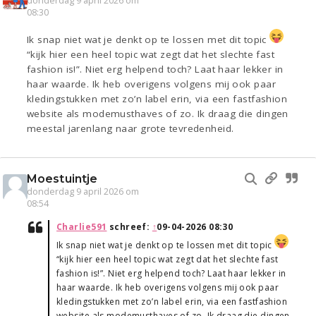
donderdag 9 april 2026 om
08:30
Ik snap niet wat je denkt op te lossen met dit topic
“kijk hier een heel topic wat zegt dat het slechte fast
fashion is!”. Niet erg helpend toch? Laat haar lekker in
haar waarde. Ik heb overigens volgens mij ook paar
kledingstukken met zo’n label erin, via een fastfashion
website als modemusthaves of zo. Ik draag die dingen
meestal jarenlang naar grote tevredenheid.
Moestuintje
donderdag 9 april 2026 om
08:54
Charlie591
schreef:
↑
09-04-2026 08:30
Ik snap niet wat je denkt op te lossen met dit topic
“kijk hier een heel topic wat zegt dat het slechte fast
fashion is!”. Niet erg helpend toch? Laat haar lekker in
haar waarde. Ik heb overigens volgens mij ook paar
kledingstukken met zo’n label erin, via een fastfashion
website als modemusthaves of zo. Ik draag die dingen