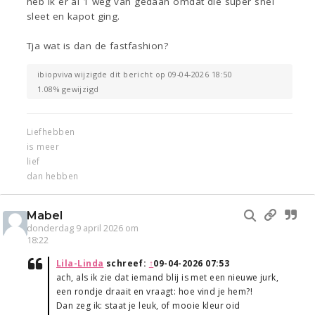
heb ik er al 1 weg van gedaan omdat die super snel
sleet en kapot ging.
Tja wat is dan de fastfashion?
ibiopviva wijzigde dit bericht op 09-04-2026 18:50
1.08% gewijzigd
Liefhebben
is meer
lief
dan hebben
Mabel
donderdag 9 april 2026 om
18:22
Lila-Linda
schreef:
↑
09-04-2026 07:53
ach, als ik zie dat iemand blij is met een nieuwe jurk,
een rondje draait en vraagt: hoe vind je hem?!
Dan zeg ik: staat je leuk, of mooie kleur oid