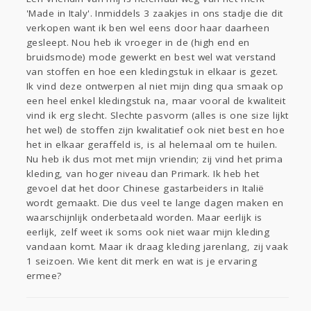
Sport
Contact
Viva zoekt
Aangeboden
'Made in Italy'. Inmiddels 3 zaakjes in ons stadje die dit
Gevraagd
Horen
Doen
Zien
verkopen want ik ben wel eens door haar daarheen
gesleept. Nou heb ik vroeger in de (high end en
Lezen
bruidsmode) mode gewerkt en best wel wat verstand
van stoffen en hoe een kledingstuk in elkaar is gezet.
Ik vind deze ontwerpen al niet mijn ding qua smaak op
een heel enkel kledingstuk na, maar vooral de kwaliteit
vind ik erg slecht. Slechte pasvorm (alles is one size lijkt
het wel) de stoffen zijn kwalitatief ook niet best en hoe
het in elkaar geraffeld is, is al helemaal om te huilen.
Nu heb ik dus mot met mijn vriendin; zij vind het prima
kleding, van hoger niveau dan Primark. Ik heb het
gevoel dat het door Chinese gastarbeiders in Italië
wordt gemaakt. Die dus veel te lange dagen maken en
waarschijnlijk onderbetaald worden. Maar eerlijk is
eerlijk, zelf weet ik soms ook niet waar mijn kleding
vandaan komt. Maar ik draag kleding jarenlang, zij vaak
1 seizoen. Wie kent dit merk en wat is je ervaring
ermee?