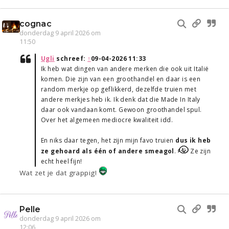
cognac
donderdag 9 april 2026 om
11:50
Ugli
schreef:
↑
09-04-2026 11:33
Ik heb wat dingen van andere merken die ook uit Italië
komen. Die zijn van een groothandel en daar is een
random merkje op geflikkerd, dezelfde truien met
andere merkjes heb ik. Ik denk dat die Made In Italy
daar ook vandaan komt. Gewoon groothandel spul.
Over het algemeen mediocre kwaliteit idd.
En niks daar tegen, het zijn mijn favo truien
dus ik heb
ze gehoard als één of andere smeagol
.
Ze zijn
echt heel fijn!
Wat zet je dat grappig!
Pelle
donderdag 9 april 2026 om
12:06