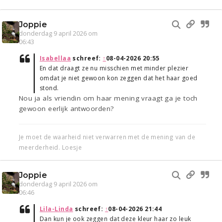
Joppie
donderdag 9 april 2026 om
06:43
Isabellaa
schreef:
↑
08-04-2026 20:55
En dat draagt ze nu misschien met minder plezier
omdat je niet gewoon kon zeggen dat het haar goed
stond.
Nou ja als vriendin om haar mening vraagt ga je toch
gewoon eerlijk antwoorden?
Je moet de waarheid niet verwarren met de mening van de
meerderheid. Loesje
Joppie
donderdag 9 april 2026 om
06:46
Lila-Linda
schreef:
↑
08-04-2026 21:44
Dan kun je ook zeggen dat deze kleur haar zo leuk