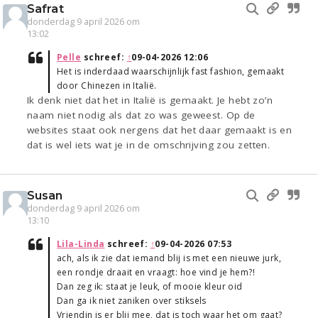
Safrat
donderdag 9 april 2026 om
13:02
Pelle
schreef:
↑
09-04-2026 12:06
Het is inderdaad waarschijnlijk fast fashion, gemaakt
door Chinezen in Italië.
Ik denk niet dat het in Italië is gemaakt. Je hebt zo’n
naam niet nodig als dat zo was geweest. Op de
websites staat ook nergens dat het daar gemaakt is en
dat is wel iets wat je in de omschrijving zou zetten.
Susan
donderdag 9 april 2026 om
13:10
Lila-Linda
schreef:
↑
09-04-2026 07:53
ach, als ik zie dat iemand blij is met een nieuwe jurk,
een rondje draait en vraagt: hoe vind je hem?!
Dan zeg ik: staat je leuk, of mooie kleur oid
Dan ga ik niet zaniken over stiksels
Vriendin is er blij mee, dat is toch waar het om gaat?