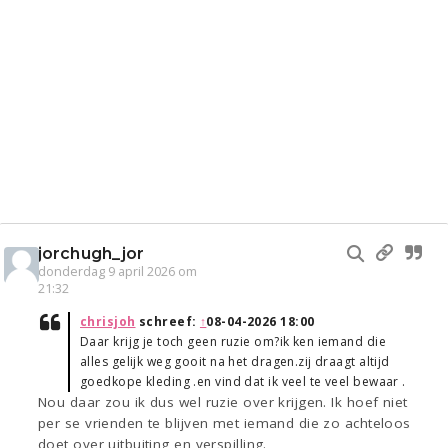
jorchugh_jor
donderdag 9 april 2026 om
21:32
chrisjoh
schreef:
↑
08-04-2026 18:00
Daar krijg je toch geen ruzie om?ik ken iemand die
alles gelijk weg gooit na het dragen.zij draagt altijd
goedkope kleding .en vind dat ik veel te veel bewaar .
Nou daar zou ik dus wel ruzie over krijgen. Ik hoef niet
per se vrienden te blijven met iemand die zo achteloos
doet over uitbuiting en verspilling.