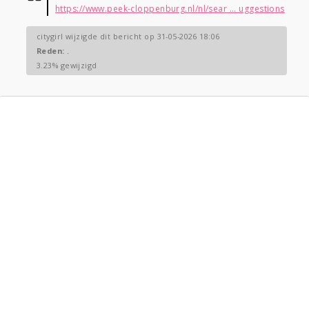
https://www.peek-cloppenburg.nl/nl/sear ... uggestions
citygirl wijzigde dit bericht op 31-05-2026 18:06
Reden:
.
3.23% gewijzigd