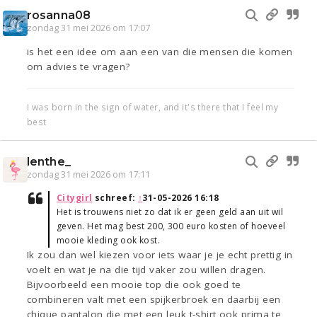
rosanna08
zondag 31 mei 2026 om 17:07
is het een idee om aan een van die mensen die komen
om advies te vragen?
I was born in the sign of water, and it's there that I feel my
best
lenthe_
zondag 31 mei 2026 om 17:11
Citygirl
schreef:
↑
31-05-2026 16:18
Het is trouwens niet zo dat ik er geen geld aan uit wil
geven. Het mag best 200, 300 euro kosten of hoeveel
mooie kleding ook kost.
Ik zou dan wel kiezen voor iets waar je je echt prettig in
voelt en wat je na die tijd vaker zou willen dragen.
Bijvoorbeeld een mooie top die ook goed te
combineren valt met een spijkerbroek en daarbij een
chique pantalon die met een leuk t-shirt ook prima te