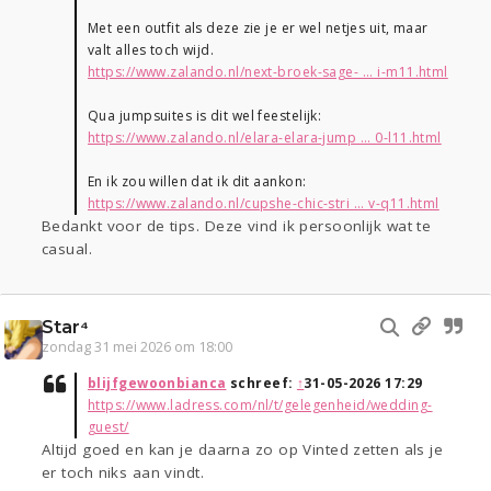
Met een outfit als deze zie je er wel netjes uit, maar
valt alles toch wijd.
https://www.zalando.nl/next-broek-sage- ... i-m11.html
Qua jumpsuites is dit wel feestelijk:
https://www.zalando.nl/elara-elara-jump ... 0-l11.html
En ik zou willen dat ik dit aankon:
https://www.zalando.nl/cupshe-chic-stri ... v-q11.html
Bedankt voor de tips. Deze vind ik persoonlijk wat te
casual.
Star⁴
zondag 31 mei 2026 om 18:00
blijfgewoonbianca
schreef:
↑
31-05-2026 17:29
https://www.ladress.com/nl/t/gelegenheid/wedding-
guest/
Altijd goed en kan je daarna zo op Vinted zetten als je
er toch niks aan vindt.