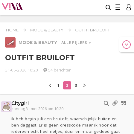
HOME
MODE & BEAUTY
OUTFIT BRUILOFT
MODE & BEAUTY
ALLE PIJLERS
OUTFIT BRUILOFT
31-05-2026 10:20
54 berichten
Relaties
Werk & Studie
Geld & Recht
Reizen
Seks
Gezondheid
Coronavirus
Overig
COVID-19
1
2
3
Actueel
Oekraïne
Entertainment
Lijf & Lijn
Kinderen
Digi
Eten
Citygirl
zondag 31 mei 2026 om 10:20
Mode & Beauty
Ik heb begin juli een bruiloft, waarschijnlijk buiten en
Zwanger
Psyche
Thuis
Klussen
ben daggast. Er is geen dresscode maar ik hoor dat
iedereen echt heel netjes, duur en mooi gekleed gaat
Sport
Contact
Viva zoekt
Aangeboden