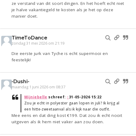
ze verstand van dit soort dingen. En het hoeft echt niet
je halve vakantiegeld te kosten als je het op deze
manier doet.
TimeToDance
zondag 31 mei 2026 om 21:19
Die eerste jurk van Tyche is echt supermooi en
feestelijk!
-Dushi-
maandag 1 juni 2026 om 08:37
Mijniebelle
schreef:
↑
31-05-2026 15:22
Zou je echt in polyester gaan lopen in juli? Ik krijg al
een hitte-zweetaanval als ik kijk naar die outfit.
Mee eens en dat ding kost €199. Dat zou ik echt nooit
uitgeven als ik hem niet vaker aan zou doen.