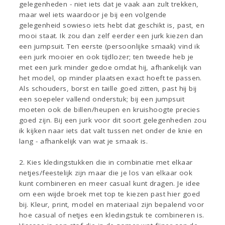
gelegenheden - niet iets dat je vaak aan zult trekken,
maar wel iets waardoor je bij een volgende
gelegenheid sowieso iets hebt dat geschikt is, past, en
mooi staat. Ik zou dan zelf eerder een jurk kiezen dan
een jumpsuit. Ten eerste (persoonlijke smaak) vind ik
een jurk mooier en ook tijdlozer; ten tweede heb je
met een jurk minder gedoe omdat hij, afhankelijk van
het model, op minder plaatsen exact hoeft te passen.
Als schouders, borst en taille goed zitten, past hij bij
een soepeler vallend onderstuk; bij een jumpsuit
moeten ook de billen/heupen en kruishoogte precies
goed zijn. Bij een jurk voor dit soort gelegenheden zou
ik kijken naar iets dat valt tussen net onder de knie en
lang - afhankelijk van wat je smaak is.
2. Kies kledingstukken die in combinatie met elkaar
netjes/feestelijk zijn maar die je los van elkaar ook
kunt combineren en meer casual kunt dragen. Je idee
om een wijde broek met top te kiezen past hier goed
bij. Kleur, print, model en materiaal zijn bepalend voor
hoe casual of netjes een kledingstuk te combineren is.