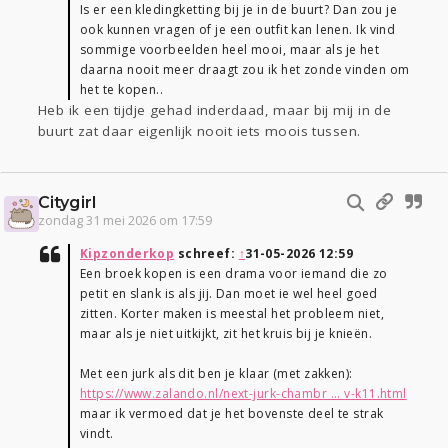
Is er een kledingketting bij je in de buurt? Dan zou je
ook kunnen vragen of je een outfit kan lenen. Ik vind
sommige voorbeelden heel mooi, maar als je het
daarna nooit meer draagt zou ik het zonde vinden om
het te kopen..
Heb ik een tijdje gehad inderdaad, maar bij mij in de
buurt zat daar eigenlijk nooit iets moois tussen.
Citygirl
zondag 31 mei 2026 om 17:59
Kipzonderkop
schreef:
↑
31-05-2026 12:59
Een broek kopen is een drama voor iemand die zo
petit en slank is als jij. Dan moet ie wel heel goed
zitten. Korter maken is meestal het probleem niet,
maar als je niet uitkijkt, zit het kruis bij je knieën.
Met een jurk als dit ben je klaar (met zakken):
https://www.zalando.nl/next-jurk-chambr ... v-k11.html
maar ik vermoed dat je het bovenste deel te strak
vindt.