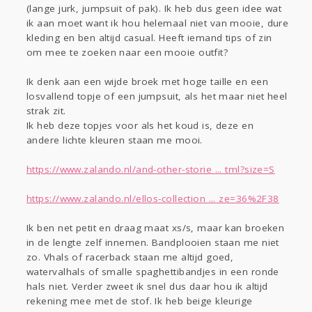
(lange jurk, jumpsuit of pak). Ik heb dus geen idee wat
Gevraagd
Horen
Doen
Zien
ik aan moet want ik hou helemaal niet van mooie, dure
Lezen
kleding en ben altijd casual. Heeft iemand tips of zin
om mee te zoeken naar een mooie outfit?
Ik denk aan een wijde broek met hoge taille en een
losvallend topje of een jumpsuit, als het maar niet heel
strak zit.
Ik heb deze topjes voor als het koud is, deze en
andere lichte kleuren staan me mooi.
https://www.zalando.nl/and-other-storie ... tml?size=S
https://www.zalando.nl/ellos-collection ... ze=36%2F38
Ik ben net petit en draag maat xs/s, maar kan broeken
in de lengte zelf innemen. Bandplooien staan me niet
zo. Vhals of racerback staan me altijd goed,
watervalhals of smalle spaghettibandjes in een ronde
hals niet. Verder zweet ik snel dus daar hou ik altijd
rekening mee met de stof. Ik heb beige kleurige