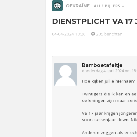
OEKRAÏNE
ALLE PIJLERS
DIENSTPLICHT VA 17
Relaties
Werk &
Ge
Studie
04-04-2024 18:26
235 berichten
Entertainment
Lijf & Lijn
Sport
Contact
Bamboetafeltje
donderdag 4 april 2024 om 18
Hoe kijken jullie hiernaar?
Twintigers die ik ken en 
oefeningen zijn maar ser
Va 17 jaar krijgen jonger
soort tussenjaar down. Nik
Anderen zeggen als er ech