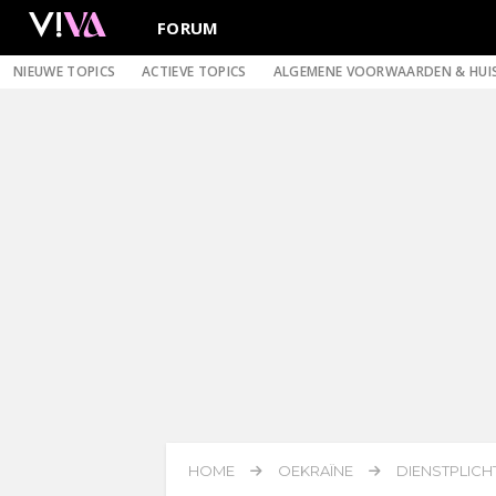
FORUM
NIEUWE TOPICS
ACTIEVE TOPICS
ALGEMENE VOORWAARDEN & HUI
HOME
OEKRAÏNE
DIENSTPLICHT