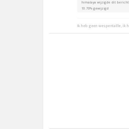
himalaya wijzigde dit bericht
10.70% gewijzigd
Ik heb geen wespentaille, ik