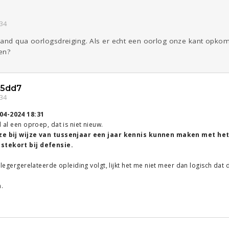
:34
hand qua oorlogsdreiging. Als er echt een oorlog onze kant opko
en?
5dd7
:34
04-2024 18:31
d al een oproep, dat is niet nieuw.
 ze bij wijze van tussenjaar een jaar kennis kunnen maken met het
stekort bij defensie.
n legergerelateerde opleiding volgt, lijkt het me niet meer dan logisch dat d
n.