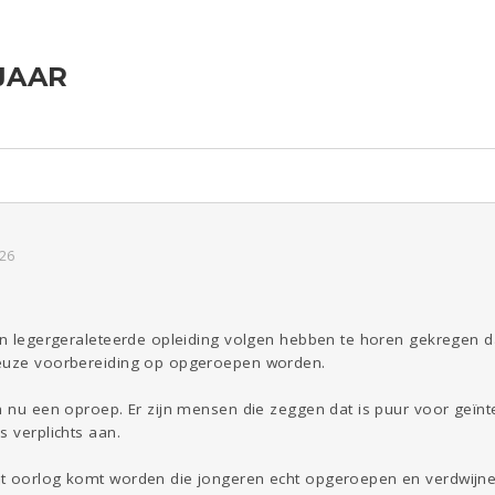
 JAAR
ld & Recht
Reizen
Seks
Gezondheid
Coronavirus
Overig
COVID-19
Kinderen
Digi
Eten
Mode &
Zwanger
Psyche
Beauty
Viva zoekt
Aangeboden
Gevraagd
Horen
Doen
Zien
:26
een legergeraleteerde opleiding volgen hebben te horen gekregen 
ieuze voorbereiding op opgeroepen worden.
en nu een oproep. Er zijn mensen die zeggen dat is puur voor geïn
s verplichts aan.
t oorlog komt worden die jongeren echt opgeroepen en verdwijnen 