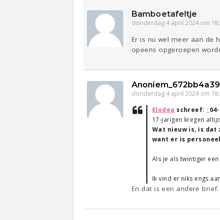
Bamboetafeltje
donderdag 4 april 2024 om 18
Er is nu wel meer aan de 
opeens opgeroepen word
Anoniem_672bb4a39
donderdag 4 april 2024 om 18
Elodea
schreef:
↑
04-
17-jarigen kregen altij
Wat nieuw is, is dat
want er is personeel
Als je als twintiger ee
Ik vind er niks engs aa
En dat is een andere brief.