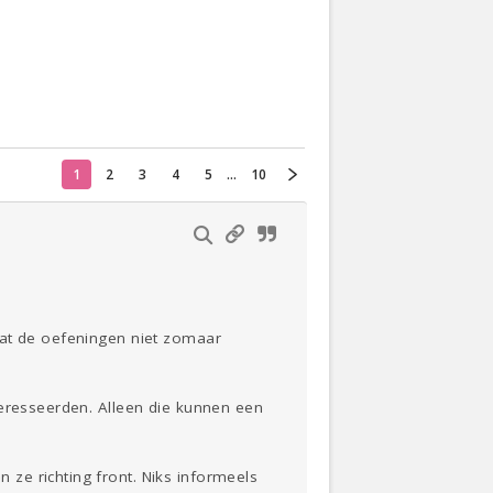
Actueel
Oekraïne
1
2
3
4
5
...
10
Thuis
Klussen
Lezen
dat de oefeningen niet zomaar
teresseerden. Alleen die kunnen een
ze richting front. Niks informeels