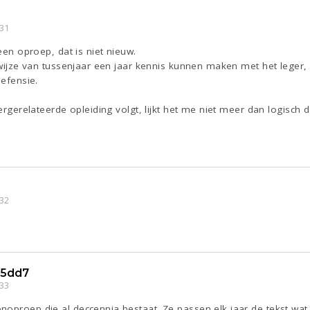
:31
 een oproep, dat is niet nieuw.
j wijze van tussenjaar een jaar kennis kunnen maken met het leger,
defensie.
gergerelateerde opleiding volgt, lijkt het me niet meer dan logisch d
:32
5dd7
:33
noproep die al deccennia bestaat. Ze passen elk jaar de tekst wat