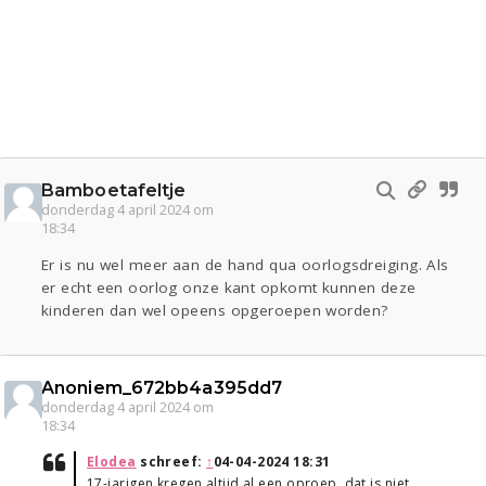
Bamboetafeltje
donderdag 4 april 2024 om
18:34
Er is nu wel meer aan de hand qua oorlogsdreiging. Als
er echt een oorlog onze kant opkomt kunnen deze
kinderen dan wel opeens opgeroepen worden?
Anoniem_672bb4a395dd7
donderdag 4 april 2024 om
18:34
Elodea
schreef:
↑
04-04-2024 18:31
17-jarigen kregen altijd al een oproep, dat is niet