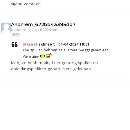
vijand verstaan.
Anoniem_672bb4a395dd7
donderdag 4 april 2024 om
18:53
Marnat
schreef:
↑
04-04-2024 18:51
Die spullen hebben ze allemaal weggegeven aan
Oekraïne
Meh, ze hebben altijd net genoeg spullen en
opleidingsplekken gehad, niets geks aan.