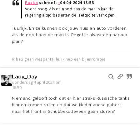
Paska
schreef:
↑
04-04-2024 18:53
Vooralsnog. Als de nood aan de man is kan de
regering altijd besluiten de leeftijd te verhogen.
Tuurlijk. En ze kunnen ook jouw huis en auto vorderen
als de nood aan de man is. Regel je alvast een backup
plan?
Ik heb geen wespentaille, ik heb een bijenrompje
Lady_Day
donderdag 4 april 2024 om
18:59
Niemand gelooft toch dat er hier straks Russische tanks
binnen komen rollen en dat we Nederlandse pubers
naar het front in Schubbekutteveen gaan sturen?