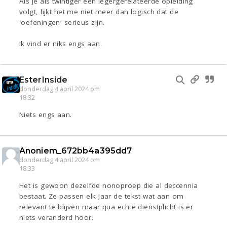
Als je als twintiger een legergerelateerde opleiding
volgt, lijkt het me niet meer dan logisch dat de
'oefeningen' serieus zijn.
Ik vind er niks engs aan.
EsterInside
donderdag 4 april 2024 om
18:32
Niets engs aan.
Anoniem_672bb4a395dd7
donderdag 4 april 2024 om
18:33
Het is gewoon dezelfde nonoproep die al deccennia
bestaat. Ze passen elk jaar de tekst wat aan om
relevant te blijven maar qua echte dienstplicht is er
niets veranderd hoor.