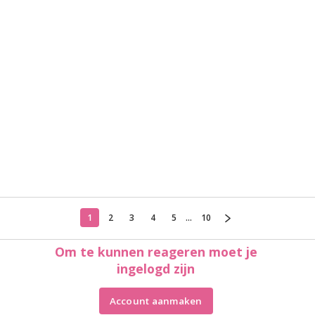
1
2
3
4
5
...
10
Om te kunnen reageren moet je
ingelogd zijn
Account aanmaken