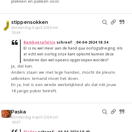
plekken en pakken voor.
stippensokken
donderdag 4 april 2024 om
18:44
Bamboetafeltje
schreef:
↑
04-04-2024 18:34
Er is nu wel meer aan de hand qua oorlogsdreiging. Als
er echt een oorlog onze kant opkomt kunnen deze
kinderen dan wel opeens opgeroepen worden?
Ja, dat kan.
Anders staan we met lege handen, mocht de pleuris
uitbreken. Iemand moet het doen.
En ja, het is een wrede werkelijkheid als dat nét jouw
18-jarige puber betreft.
Paska
donderdag 4 april 2024 om
18:47
Elodea
schreef:
↑
04-04-2024 18:40