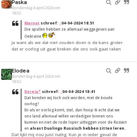
Paska
donderdag 4 april 2024 om
18:52
Marnat
schreef:
↑
04-04-2024 18:51
Die spullen hebben ze allemaal weggegeven aan
Oekraïne
Ja want als we dat niet zouden doen is de kans groter
dat er oorlog uit gaat breken die ons ook gaat raken
Elodea
donderdag 4 april 2024 om
18:52
Doreia*
schreef:
↑
04-04-2024 18:41
Dat konden wij toch ook worden, met de koude
oorlog?
En als er oorlog komt, stel, dan hoop ik echt dat we
ons land allemaal willen verdedigen binnen ons
kunnen en niet de rode loper uitleggen voor de Russen
en
alvast Duolingo Russisch hebben zitten leren.
Dat lijkt mij nou juist nuttig. Kun je in ieder geval de