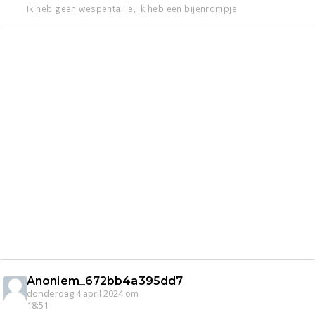
Ik heb geen wespentaille, ik heb een bijenrompje
Anoniem_672bb4a395dd7
donderdag 4 april 2024 om
18:51