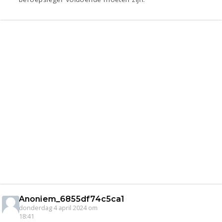
Anoniem_6855df74c5ca1
donderdag 4 april 2024 om
18:41