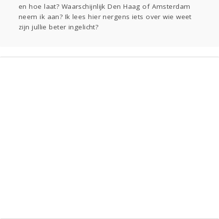
en hoe laat? Waarschijnlijk Den Haag of Amsterdam
Gevraagd
Horen
Doen
Zien
neem ik aan? Ik lees hier nergens iets over wie weet
Lezen
zijn jullie beter ingelicht?