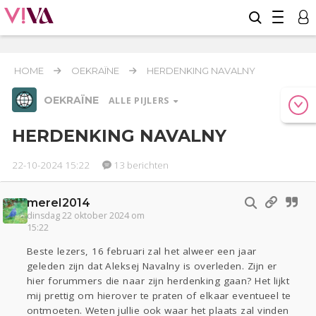
HOME
OEKRAÏNE
HERDENKING NAVALNY
OEKRAÏNE
ALLE PIJLERS
HERDENKING NAVALNY
22-10-2024 15:22
13 berichten
Relaties
Werk & Studie
Geld & Recht
Reizen
Seks
Gezondheid
Coronavirus
Overig
COVID-19
merel2014
Actueel
Entertainment
Lijf & Lijn
dinsdag 22 oktober 2024 om
15:22
Beste lezers, 16 februari zal het alweer een jaar
Oekraïne
geleden zijn dat Aleksej Navalny is overleden. Zijn er
Kinderen
Digi
Eten
Mode & Beauty
hier forummers die naar zijn herdenking gaan? Het lijkt
Zwanger
Psyche
Thuis
Klussen
mij prettig om hierover te praten of elkaar eventueel te
Sport
Contact
Viva zoekt
Aangeboden
ontmoeten. Weten jullie ook waar het plaats zal vinden