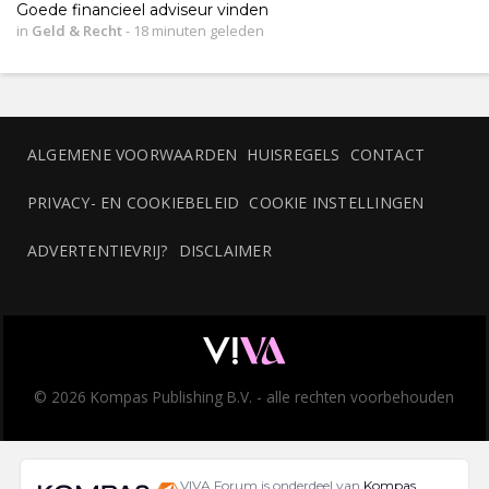
Goede financieel adviseur vinden
in
Geld & Recht
-
18 minuten geleden
ALGEMENE VOORWAARDEN
HUISREGELS
CONTACT
PRIVACY- EN COOKIEBELEID
COOKIE INSTELLINGEN
ADVERTENTIEVRIJ?
DISCLAIMER
© 2026 Kompas Publishing B.V. - alle rechten voorbehouden
VIVA Forum is onderdeel van
Kompas