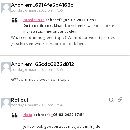
Anoniem_6914fe5b4168d
zondag 6 maart 2022 om 17:55
roosje1976
schreef:
↑
06-03-2022 17:52
Dat doe ik ook.
Maar ik ben benieuwd hoe andere
mensen zich hieronder voelen.
Waarom dan nog een topic? Want daar wordt precies
geschreven waar jij naar op zoek bent.
Anoniem_65cdc6932d812
zondag 6 maart 2022 om 17:55
G**domme, alweer zo'n topic.
Reficul
zondag 6 maart 2022 om 17:56
Noia
schreef:
↑
06-03-2022 17:54
?
Je hebt ook gewoon zout met jodium. Bij de