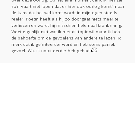
over deze oorlog. Op het ene moment denk ik ‘het zal
Gevraagd
Horen
Doen
Zien
zo’n vaart niet lopen dat er hier ook oorlog komt’ maar
de kans dat het wel komt wordt in mijn ogen steeds
Lezen
reëler. Poetin heeft als hij zo doorgaat niets meer te
verliezen en wordt hij misschien helemaal krankzinnig.
Weet eigenlijk niet wat ik met dit topic wil maar ik heb
de behoefte om de gevoelens van andere te lezen. Ik
merk dat ik geïrriteerder word en heb soms paniek
gevoel. Wat ik nooit eerder heb gehad