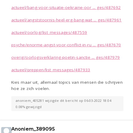
actueel/bang-voor-situatie-oekraine-oor ... ges/487692
actueel/angststoornis-heel-erg-bang-wat ... ges/487961
actueel/oorlog/list_messages/487559
psyche/enorme-angst-voor-conflict-in-ru ... ges/487670
overig/oorlogsverklaring-poetin-sanctie ... ges/487979
actueel/preppen/list_messages/487933
Kies maar uit, allemaal topics van mensen die schrijven
hoe ze zich voelen.
anoniem_405281 wijzigde dit bericht op 06-03-2022 18:04
0.08% gewijzigd
Anoniem_389095