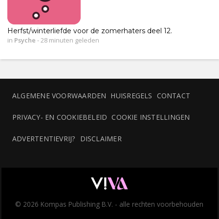
Herfst/winterliefde voor de zomerhaters deel 12.
in
Psyche
-
28 minuten geleden
ALGEMENE VOORWAARDEN
HUISREGELS
CONTACT
PRIVACY- EN COOKIEBELEID
COOKIE INSTELLINGEN
ADVERTENTIEVRIJ?
DISCLAIMER
© 2026 Kompas Publishing B.V. - alle rechten voorbehouden