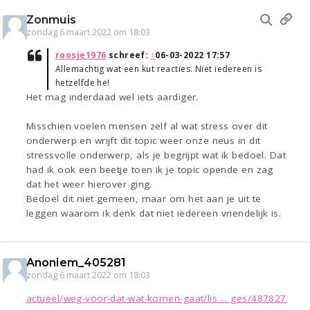
Zonmuis
zondag 6 maart 2022 om 18:03
roosje1976
schreef:
↑
06-03-2022 17:57
Allemachtig wat een kut reacties. Niet iedereen is
hetzelfde he!
Het mag inderdaad wel iets aardiger.
Misschien voelen mensen zelf al wat stress over dit
onderwerp en wrijft dit topic weer onze neus in dit
stressvolle onderwerp, als je begrijpt wat ik bedoel. Dat
had ik ook een beetje toen ik je topic opende en zag
dat het weer hierover ging.
Bedoel dit niet gemeen, maar om het aan je uit te
leggen waarom ik denk dat niet iedereen vriendelijk is.
Anoniem_405281
zondag 6 maart 2022 om 18:03
actueel/weg-voor-dat-wat-komen-gaat/lis ... ges/487827