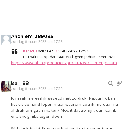
Anoniem_389095
zondag 6 maart 2022 om 17:58
Reficul
schreef:
↑
06-03-2022 17:56
Het valt me op dat daar vaak geen jodium meer inzit.
https://www.ah.nl/producten/product/wi3 ... met-jodium
isa__88
zondag 6 maart 2022 om 17:59
Ik maak me eerlijk gezegd niet zo druk. Natuurlijk kan
het uit de hand lopen maar waarom zou ik me daar nu
al druk om gaan maken? Mocht dat zo zijn, dan kan ik
er alsnog niks tegen doen.
Wel denk ik dat Poetin toch eigenlijk niet meer terug