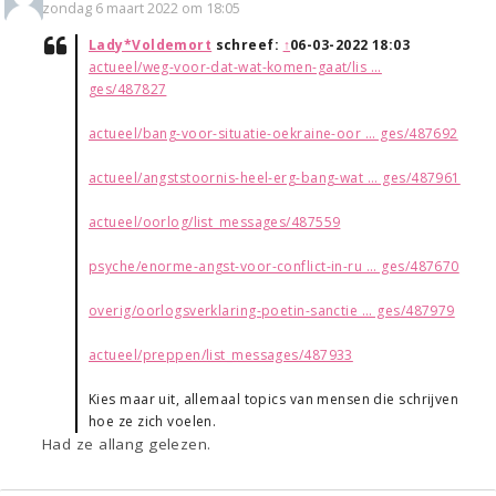
zondag 6 maart 2022 om 18:05
Lady*Voldemort
schreef:
↑
06-03-2022 18:03
actueel/weg-voor-dat-wat-komen-gaat/lis ...
ges/487827
actueel/bang-voor-situatie-oekraine-oor ... ges/487692
actueel/angststoornis-heel-erg-bang-wat ... ges/487961
actueel/oorlog/list_messages/487559
psyche/enorme-angst-voor-conflict-in-ru ... ges/487670
overig/oorlogsverklaring-poetin-sanctie ... ges/487979
actueel/preppen/list_messages/487933
Kies maar uit, allemaal topics van mensen die schrijven
hoe ze zich voelen.
Had ze allang gelezen.