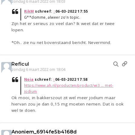
zondag 6 maart 2022 om 18:03
RikM
schreef:
↑
06-03-2022 17:55
G**domme, alweer zo'n topic.
Zijn het er serieus zo veel dan? Ik weet dat er twee
lopen.
*Oh.. zie nu net bovenstaand bericht. Nevermind.
Reficul
zondag 6 maart 2022 om 18:04
Noia
schreef:
↑
06-03-2022 17:58
https://www.ah.nl/producten/product/wi3 ... met-
jodium
Ok mooi, in bakkerszout zit wel meer jodium maar
hiervan zou je dan 0,15 mg moeten nemen. Dat is ook
wel te doen.
Anoniem_6914fe5b4168d