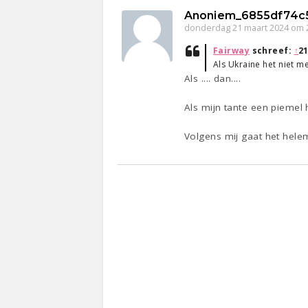
Anoniem_6855df74c
donderdag 21 maart 2024 om 
Fairway
schreef:
↑
21
Als Ukraine het niet 
Als .... dan....
Als mijn tante een piemel
Volgens mij gaat het helem