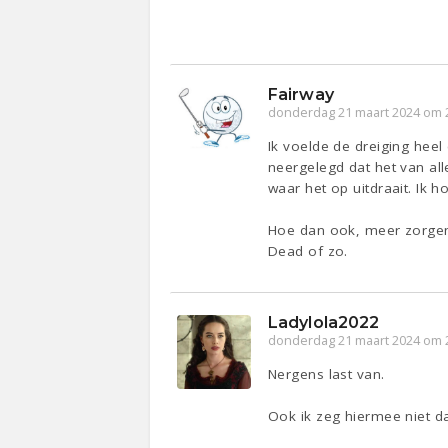
Fairway
donderdag 21 maart 2024 om 
Ik voelde de dreiging heel
neergelegd dat het van all
waar het op uitdraait. Ik 
Hoe dan ook, meer zorgen 
Dead of zo.
Ladylola2022
donderdag 21 maart 2024 om 
Nergens last van.
Ook ik zeg hiermee niet da