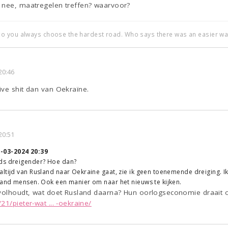
 nee, maatregelen treffen? waarvoor?
o you always choose the hardest road. Who says there was an easier wa
20:46
ive shit dan van Oekraïne.
20:51
-03-2024 20:39
ds dreigender? Hoe dan?
ltijd van Rusland naar Oekraine gaat, zie ik geen toenemende dreiging. Ik
land mensen. Ook een manier om naar het nieuws te kijken.
 volhoudt, wat doet Rusland daarna? Hun oorlogseconomie draait o
1/pieter-wat ... -oekraine/