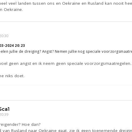
g heel veel landen tussen ons en Oekraïne en Rusland kan nooit hee
n Oekraïne.
20:30
03-2024 20:23
Voelen jullie de dreiging? Angst? Nemen jullie nog speciale voorzorgsmaatre
Ik voel geen angst en ik neem geen speciale voorzorgsmaatregelen.
me niks doet.
5ca1
20:39
dreigender? Hoe dan?
d van Rusland naar Oekraine gaat, zie ik geen toenemende dreiging.