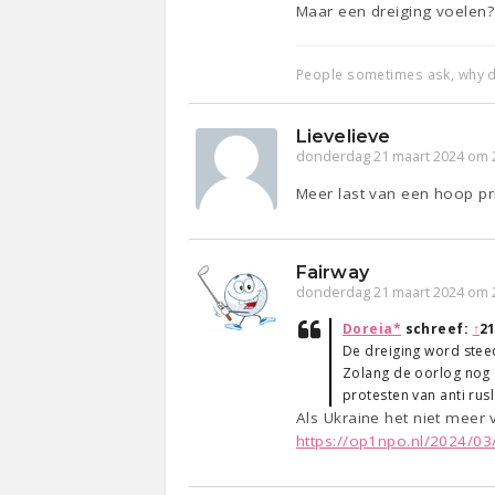
Maar een dreiging voelen?
People sometimes ask, why d
Lievelieve
donderdag 21 maart 2024 om 
Meer last van een hoop pr
Fairway
donderdag 21 maart 2024 om 
Doreia*
schreef:
↑
21
De dreiging word stee
Zolang de oorlog nog a
protesten van anti rus
Als Ukraine het niet meer
https://op1npo.nl/2024/03/2