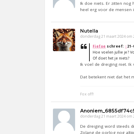
Ik doe niets. Er zitten no
heel erg voor de mensen i
Nutella
donderdag 21 maart 2024 om 
Fiefoe
schreef:
↑
21-
Hoe voelen jullie je? 
Of doet het je niets?
Ik voel de dreiging niet. 
Dat betekent niet dat het 
Fox off!
Anoniem_6855df74c
donderdag 21 maart 2024 om 
De dreiging word steeds 
Zolang de oorlog nog altij