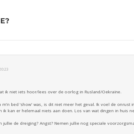
JE?
ld & Recht
Reizen
Seks
Gezondheid
Coronavirus
Overig
COVID-19
Kinderen
Digi
Eten
Mode &
Zwanger
Psyche
Beauty
Viva zoekt
Aangeboden
Gevraagd
Horen
Doen
Zien
20:23
at ik niet iets hoor/lees over de oorlog in Rusland/Oekraïne.
m’n bed ‘show’ was, is dit niet meer het geval. Ik voel de onrust i
n ik kan er helemaal niets aan doen. Los van wat dingen in huis 
en jullie de dreiging? Angst? Nemen jullie nog speciale voorzorgsma