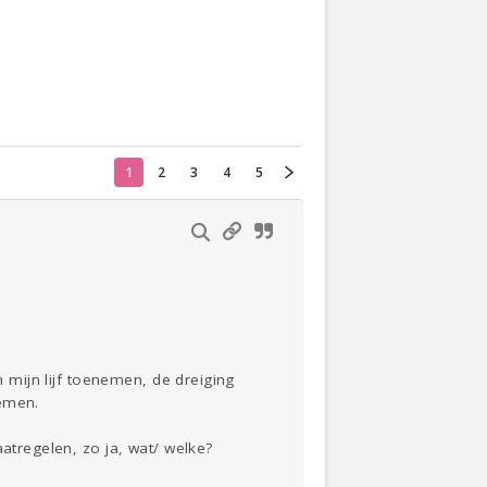
Actueel
Oekraïne
1
2
3
4
5
Thuis
Klussen
Lezen
n mijn lijf toenemen, de dreiging
nemen.
atregelen, zo ja, wat/ welke?