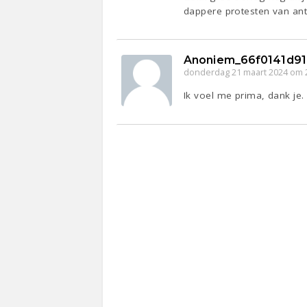
dappere protesten van ant
Anoniem_66f0141d9
donderdag 21 maart 2024 om 
Ik voel me prima, dank je.