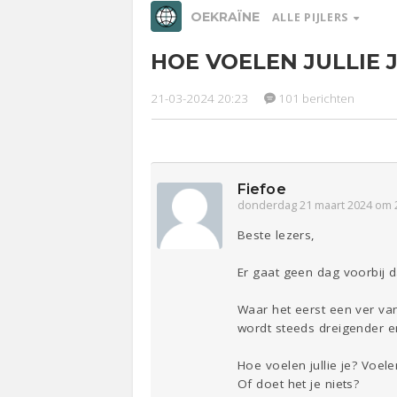
OEKRAÏNE
ALLE PIJLERS
HOE VOELEN JULLIE 
Relaties
Werk &
Ge
Studie
21-03-2024 20:23
101 berichten
Entertainment
Lijf & Lijn
Sport
Contact
Fiefoe
donderdag 21 maart 2024 om 
Beste lezers,
Er gaat geen dag voorbij d
Waar het eerst een ver van 
wordt steeds dreigender e
Hoe voelen jullie je? Voel
Of doet het je niets?