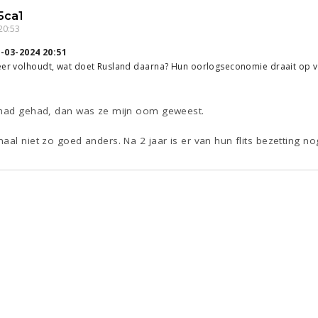
5ca1
20:53
-03-2024 20:51
meer volhoudt, wat doet Rusland daarna? Hun oorlogseconomie draait op v
 had gehad, dan was ze mijn oom geweest.
aal niet zo goed anders. Na 2 jaar is er van hun flits bezetting n