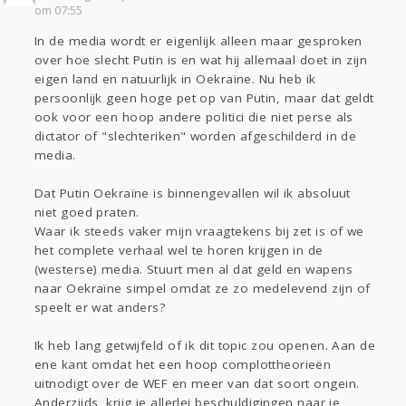
Sport
Contact
Viva zoekt
Aangeboden
om 07:55
Gevraagd
Horen
Doen
Zien
In de media wordt er eigenlijk alleen maar gesproken
Lezen
over hoe slecht Putin is en wat hij allemaal doet in zijn
eigen land en natuurlijk in Oekraïne. Nu heb ik
persoonlijk geen hoge pet op van Putin, maar dat geldt
ook voor een hoop andere politici die niet perse als
dictator of "slechteriken" worden afgeschilderd in de
media.
Dat Putin Oekraïne is binnengevallen wil ik absoluut
niet goed praten.
Waar ik steeds vaker mijn vraagtekens bij zet is of we
het complete verhaal wel te horen krijgen in de
(westerse) media. Stuurt men al dat geld en wapens
naar Oekraïne simpel omdat ze zo medelevend zijn of
speelt er wat anders?
Ik heb lang getwijfeld of ik dit topic zou openen. Aan de
ene kant omdat het een hoop complottheorieën
uitnodigt over de WEF en meer van dat soort ongein.
Anderzijds, krijg je allerlei beschuldigingen naar je