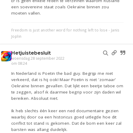
Er is geen enkele reden te verzinnen waarom Rusland
een soevereine staat zoals Oekraïne binnen zou
moeten vallen.
Freedom is just another word for nothing left to lose - Janis
Joplin
Hetjuistebesluit
woensdag 28 september 2022
om 08:24
In Nederland is Poetin the bad guy. Begrijp me niet
verkeerd, dat is hij ook! Maar Poetin is niet 'zomaar'
Oekraïne binnen gevallen. Dat lijkt een beetje taboe om
te zeggen, alsof ik daarmee begrip voor zijn daden wil
bereiken. Absoluut niet.
Ik heb slechts één keer een ned documentaire gezien
waarbij door oa een historicus goed uitlegde hoe dit
conflict tot stand is gekomen. Dat de bom een keer zal
barsten was allang duidelijk.