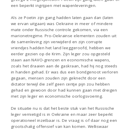
een beperkt ingrijpen met wapenleveringen.
Als ze Poetin zijn gang hadden laten gaan dan (laten
we ervan uitgaan) was Oekraine in meer of mindere
mate onder Russische controle gekomen, via een
marionetregime. Pro-Oekrainse elementen zouden uit
de samenleving zijn verwijderd en zijn corrupte
vriendjes hadden het land leeggeroofd, hebben we
eerder gezien op de Krim. Zijn leger zou opgesteld
staan aan NAVO-grenzen en economische wapens,
zoals het draaien aan de gaskraan, had hij nog steeds
in handen gehad. Er was dus een bondgenoot verloren
gegaan, mensen zouden zijn geknecht door een
dictator terwijl die zelf geen centje pijn zou hebben
gehad en gewoon door had kunnen gaan met dreigen
met zijn leger en economische oorlogsvoering.
De situatie nu is dat het beste stuk van het Russische
leger vernietigd is in Oekraine en maar zeer beperkt
operationeel inzetbaar is. De vraag is of daar nog een
grootschalig offensief van kan komen. Welliswaar