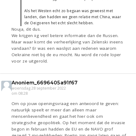
Als het Westen echt zo begaan was geweest met
landen, dan hadden we geen relatie met China, waar
de Oeigoeren het echt slecht hebben.
Nouja, dit dus.
We krijgen iig veel betere informatie dan de Russen.
Maar waar komt die verheerlijking van Zelenski ineens
vandaan? Er was een waslijst aan redenen waarom
Oekraïne niet bij de eu mocht. Nu word de rode loper
voor ze uitgerold.
Anoniem_6696405a91f67
woensdag 28 september 2022
om 08:28
Om op jouw openingsvraag een antwoord te geven:
natuurlijk speelt er meer dan alleen maar
mensenlievendheid en gaat het hier ook om
strategische geopolitiek. Op het moment dat de invasie
begon in februari hadden de EU en de NAVO grof
gezegd 2 mogelijkheden: Poetin zijn gang laten gaan of