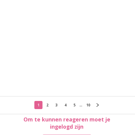
1
2
3
4
5
...
10
Om te kunnen reageren moet je
ingelogd zijn