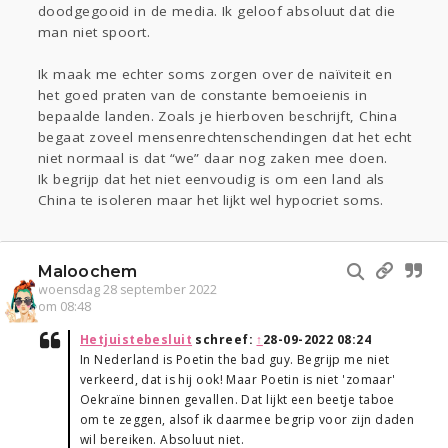
doodgegooid in de media. Ik geloof absoluut dat die
man niet spoort.
Ik maak me echter soms zorgen over de naïviteit en
het goed praten van de constante bemoeienis in
bepaalde landen. Zoals je hierboven beschrijft, China
begaat zoveel mensenrechtenschendingen dat het echt
niet normaal is dat “we” daar nog zaken mee doen.
Ik begrijp dat het niet eenvoudig is om een land als
China te isoleren maar het lijkt wel hypocriet soms.
Maloochem
woensdag 28 september 2022
om 08:48
Hetjuistebesluit
schreef:
↑
28-09-2022 08:24
In Nederland is Poetin the bad guy. Begrijp me niet
verkeerd, dat is hij ook! Maar Poetin is niet 'zomaar'
Oekraïne binnen gevallen. Dat lijkt een beetje taboe
om te zeggen, alsof ik daarmee begrip voor zijn daden
wil bereiken. Absoluut niet.