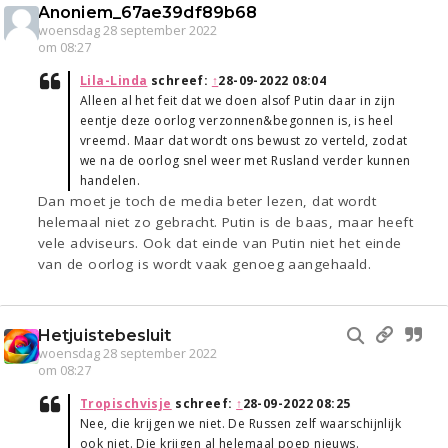
Anoniem_67ae39df89b68
woensdag 28 september 2022
om 08:27
Lila-Linda
schreef:
↑
28-09-2022 08:04
Alleen al het feit dat we doen alsof Putin daar in zijn
eentje deze oorlog verzonnen&begonnen is, is heel
vreemd. Maar dat wordt ons bewust zo verteld, zodat
we na de oorlog snel weer met Rusland verder kunnen
handelen.
Dan moet je toch de media beter lezen, dat wordt
helemaal niet zo gebracht. Putin is de baas, maar heeft
vele adviseurs. Ook dat einde van Putin niet het einde
van de oorlog is wordt vaak genoeg aangehaald.
Hetjuistebesluit
woensdag 28 september 2022
om 08:27
Tropischvisje
schreef:
↑
28-09-2022 08:25
Nee, die krijgen we niet. De Russen zelf waarschijnlijk
ook niet. Die krijgen al helemaal poep nieuws.