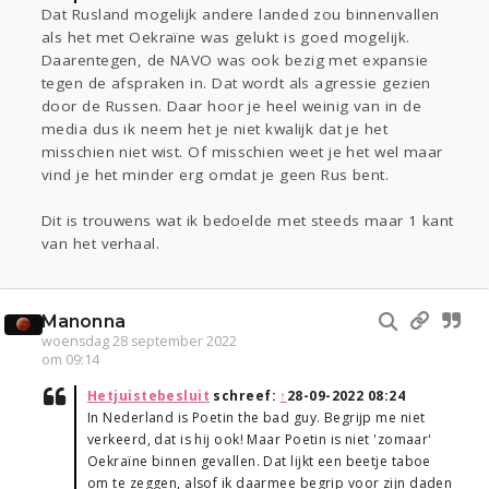
Dat Rusland mogelijk andere landed zou binnenvallen
als het met Oekraïne was gelukt is goed mogelijk.
Daarentegen, de NAVO was ook bezig met expansie
tegen de afspraken in. Dat wordt als agressie gezien
door de Russen. Daar hoor je heel weinig van in de
media dus ik neem het je niet kwalijk dat je het
misschien niet wist. Of misschien weet je het wel maar
vind je het minder erg omdat je geen Rus bent.
Dit is trouwens wat ik bedoelde met steeds maar 1 kant
van het verhaal.
Manonna
woensdag 28 september 2022
om 09:14
Hetjuistebesluit
schreef:
↑
28-09-2022 08:24
In Nederland is Poetin the bad guy. Begrijp me niet
verkeerd, dat is hij ook! Maar Poetin is niet 'zomaar'
Oekraïne binnen gevallen. Dat lijkt een beetje taboe
om te zeggen, alsof ik daarmee begrip voor zijn daden