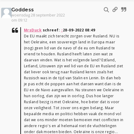
Goddess
woensdag 28 september 2022
om 09:12
MrsDuck
schreef:
↑
28-09-2022 08:49
De EU maakt zich terecht zorgen over Rusland. NU is
het Oekraïne, een souvereign land in Europa maar
(nog) geen lid van de navo of de eu om Rusland te
vriend te houden. Rusland heeft laten zien wat ze
daarvan vinden. Wat is het volgende land? Estland,
Letland, Litouwen zijn wel lid van de EU en Rusland ziet
dat liever ook terug naar Rusland keren zoals het
Russisch was in de tijd van Stalin en Lenin. En dan heb
je pas echt de poppen aan het dansen want dan is de
EU en de Navo aangevallen. Nu steunen we Oekraïne in
hun oorlog, dan zijn we in oorlog. Dus hoe langer
Rusland bezig is met Oekraïne, hoe beter dat is voor
onze veiligheid. Tot zover ons eigen belang. Maar
bepaalde media en politici hebben vaak de mond vol
dat we ons minder moeten bemoeien met conflicten in
andere regio's en al helemaal niet de vluchtelingen
onder dak moeten bieden. Oekraïne is onze regio...