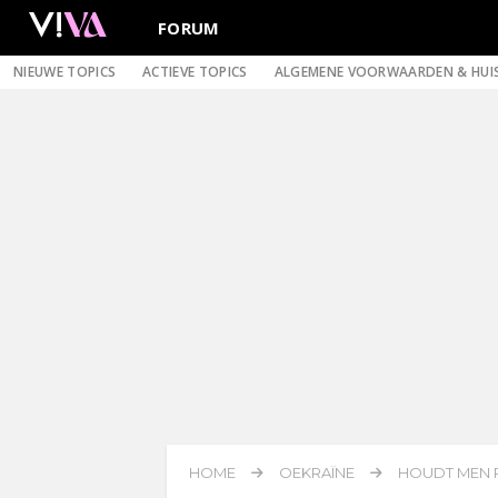
FORUM
NIEUWE TOPICS
ACTIEVE TOPICS
ALGEMENE VOORWAARDEN & HUI
HOME
OEKRAÏNE
HOUDT MEN R