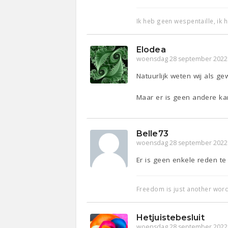
Ik heb geen wespentaille, ik
Elodea
woensdag 28 september 2022
Natuurlijk weten wij als ge
Maar er is geen andere kan
Belle73
woensdag 28 september 2022
Er is geen enkele reden t
Freedom is just another word f
Hetjuistebesluit
woensdag 28 september 2022