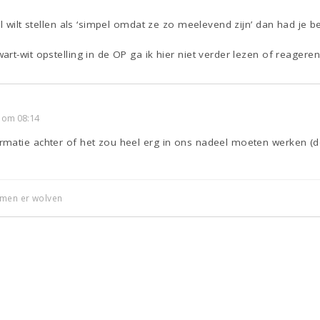
l wilt stellen als ‘simpel omdat ze zo meelevend zijn’ dan had je b
rt-wit opstelling in de OP ga ik hier niet verder lezen of reagere
 om 08:14
matie achter of het zou heel erg in ons nadeel moeten werken (do
omen er wolven