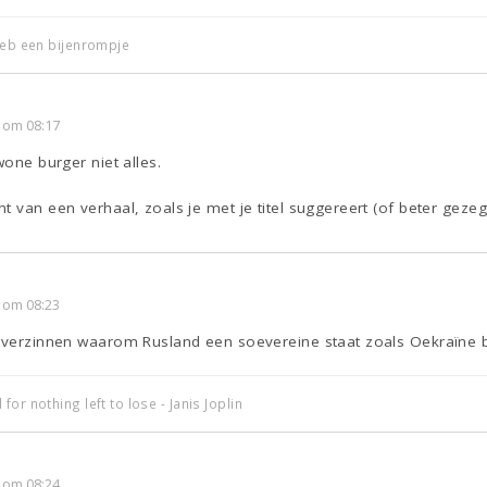
 heb een bijenrompje
 om 08:17
wone burger niet alles.
t van een verhaal, zoals je met je titel suggereert (of beter gezeg
 om 08:23
e verzinnen waarom Rusland een soevereine staat zoals Oekraïne 
or nothing left to lose - Janis Joplin
 om 08:24