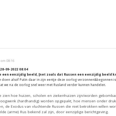
 om 08:16
↑
28-09-2022 08:04
e een eenzijdig beeld, [net zoals dat Russen een eenzijdig beeld k
 we doen alsof Putin daar in zijn eentje deze oorlog verzonnen&begonnen i
dat we na de oorlog snel weer met Rusland verder kunnen handelen.
 te zien hoe huizen, scholen en ziekenhuizen zijn/worden gebomba
oogwenk (hardhandig) worden opgepakt, hoe mensen onder druk
de Exodus van vluchtende Russen die niet betrokken willen worden
lde (arme) Rus bekend zal zijn, door eenzijdige berichtgeving.