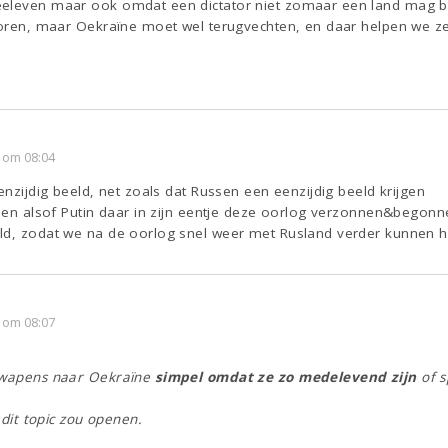
eleven maar ook omdat een dictator niet zomaar een land mag bi
horen, maar Oekraïne moet wel terugvechten, en daar helpen we ze
 om 08:04
enzijdig beeld, net zoals dat Russen een eenzijdig beeld krijgen
doen alsof Putin daar in zijn eentje deze oorlog verzonnen&begonn
ld, zodat we na de oorlog snel weer met Rusland verder kunnen 
 om 08:07
n wapens naar Oekraïne
simpel omdat ze zo medelevend zijn
of 
k dit topic zou openen.