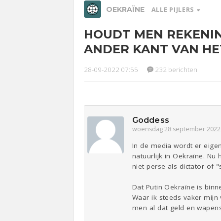
OEKRAÏNE
ALLE PIJLERS
HOUDT MEN REKENIN
Relaties
Werk &
Ge
ANDER KANT VAN HE
Studie
28-09-2022 07:55
232 berichten
Entertainment
Lijf & Lijn
Sport
Contact
Goddess
woensdag 28 september 2022
In de media wordt er eigen
natuurlijk in Oekraïne. Nu
niet perse als dictator of
Dat Putin Oekraïne is binn
Waar ik steeds vaker mijn 
men al dat geld en wapens