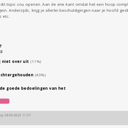
 ik dit topic zou openen. Aan de ene kant omdat het een hoop comp
in. Anderzijds, krijg je allerlei beschuldigingen naar je hoofd ge
 etc.
?
03
g niet over uit
(11%)
 achtergehouden
(40%)
n de goede bedoelingen van het
op 28-09-2022 11:37