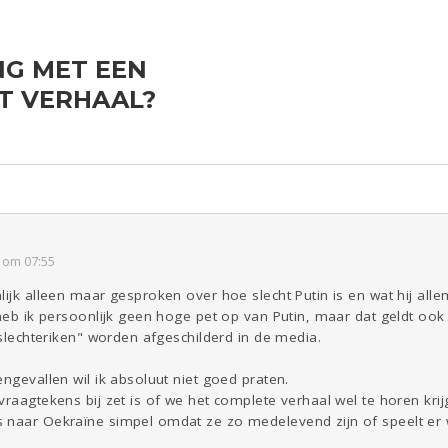
G MET EEN
ld & Recht
Reizen
Seks
Gezondheid
Coronavirus
Overig
T VERHAAL?
COVID-19
Kinderen
Digi
Eten
Mode &
Zwanger
Psyche
Beauty
Viva zoekt
Aangeboden
Gevraagd
Horen
Doen
Zien
 om 07:55
lijk alleen maar gesproken over hoe slecht Putin is en wat hij alle
 heb ik persoonlijk geen hoge pet op van Putin, maar dat geldt ook
 "slechteriken" worden afgeschilderd in de media.
engevallen wil ik absoluut niet goed praten.
vraagtekens bij zet is of we het complete verhaal wel te horen krij
 naar Oekraïne simpel omdat ze zo medelevend zijn of speelt er