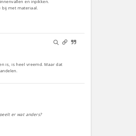
nnenvallen en inpikken.
 bij met materiaal.
en is, is heel vreemd. Maar dat
handelen.
speelt er wat anders?