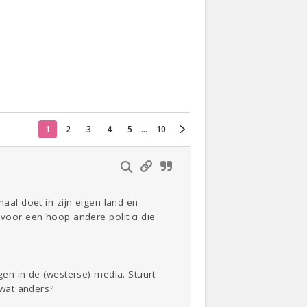
Actueel
Oekraïne
Thuis
Klussen
1
2
3
4
5
...
10
Lezen
maal doet in zijn eigen land en
 voor een hoop andere politici die
gen in de (westerse) media. Stuurt
 wat anders?