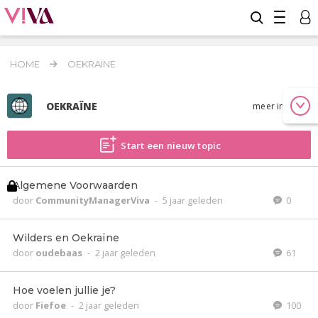
HOME
OEKRAÏNE
OEKRAÏNE
meer info
Start een nieuw topic
Algemene Voorwaarden
door
CommunityManagerViva
-
5 jaar geleden
0
Wilders en Oekraïne
door
oudebaas
-
2 jaar geleden
61
Hoe voelen jullie je?
door
Fiefoe
-
2 jaar geleden
100