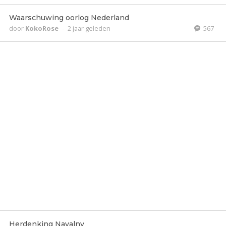
Waarschuwing oorlog Nederland
door
KokoRose
-
2 jaar geleden
567
Herdenking Navalny