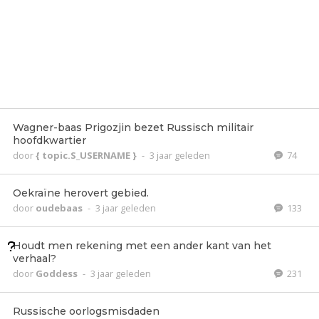
Wagner-baas Prigozjin bezet Russisch militair
hoofdkwartier
door
{ topic.S_USERNAME }
-
3 jaar geleden
74
Oekraïne herovert gebied.
door
oudebaas
-
3 jaar geleden
133
Houdt men rekening met een ander kant van het
verhaal?
door
Goddess
-
3 jaar geleden
231
Russische oorlogsmisdaden