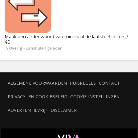
Maak een ander woord van minimaal de laatste 3 letters /
40
in
Overig
-
28 minuten geleden
ALGEMENE VOORWAARDEN
HUISREGELS
CONTACT
PRIVACY- EN COOKIEBELEID
COOKIE INSTELLINGEN
ADVERTENTIEVRIJ?
DISCLAIMER