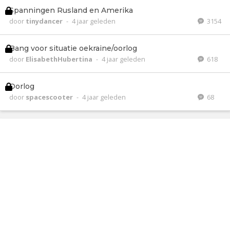
Spanningen Rusland en Amerika
door
tinydancer
-
4 jaar geleden
3154
Bang voor situatie oekraine/oorlog
door
ElisabethHubertina
-
4 jaar geleden
618
Oorlog
door
spacescooter
-
4 jaar geleden
68