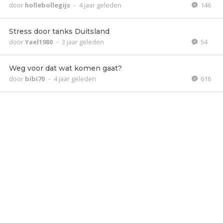
door
hollebollegijs
-
4 jaar geleden
146
Stress door tanks Duitsland
door
Yael1980
-
3 jaar geleden
54
Weg voor dat wat komen gaat?
door
bibi70
-
4 jaar geleden
616