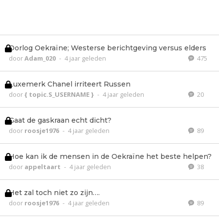
Oorlog Oekraïne; Westerse berichtgeving versus elders
door
Adam_020
-
4 jaar geleden
475
Luxemerk Chanel irriteert Russen
door
{ topic.S_USERNAME }
-
4 jaar geleden
20
Gaat de gaskraan echt dicht?
door
roosje1976
-
4 jaar geleden
89
Hoe kan ik de mensen in de Oekraïne het beste helpen?
door
appeltaart
-
4 jaar geleden
38
Het zal toch niet zo zijn….
door
roosje1976
-
4 jaar geleden
89