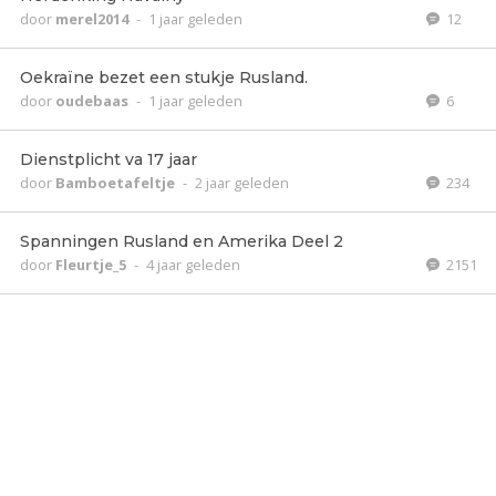
door
merel2014
-
1 jaar geleden
12
Oekraïne bezet een stukje Rusland.
door
oudebaas
-
1 jaar geleden
6
Dienstplicht va 17 jaar
door
Bamboetafeltje
-
2 jaar geleden
234
Spanningen Rusland en Amerika Deel 2
door
Fleurtje_5
-
4 jaar geleden
2151