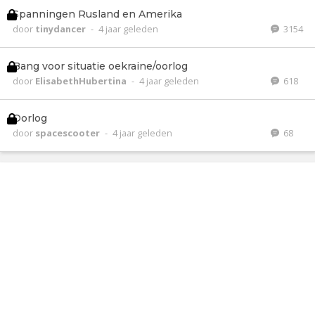
Spanningen Rusland en Amerika
door
tinydancer
-
4 jaar geleden
3154
Bang voor situatie oekraine/oorlog
door
ElisabethHubertina
-
4 jaar geleden
618
Oorlog
door
spacescooter
-
4 jaar geleden
68