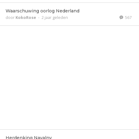
Waarschuwing oorlog Nederland
door
KokoRose
-
2 jaar geleden
567
Herdenking Navalny