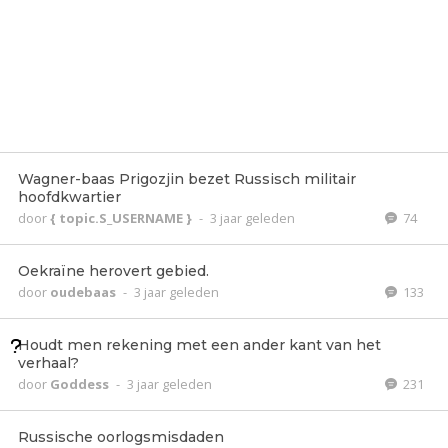
Wagner-baas Prigozjin bezet Russisch militair
hoofdkwartier
door
{ topic.S_USERNAME }
-
3 jaar geleden
74
Oekraïne herovert gebied.
door
oudebaas
-
3 jaar geleden
133
Houdt men rekening met een ander kant van het
verhaal?
door
Goddess
-
3 jaar geleden
231
Russische oorlogsmisdaden