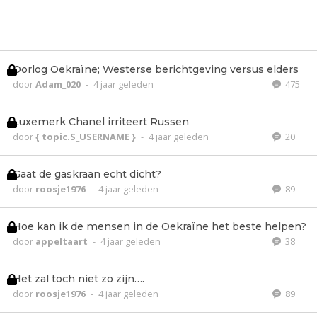
Oorlog Oekraïne; Westerse berichtgeving versus elders
door
Adam_020
-
4 jaar geleden
475
Luxemerk Chanel irriteert Russen
door
{ topic.S_USERNAME }
-
4 jaar geleden
20
Gaat de gaskraan echt dicht?
door
roosje1976
-
4 jaar geleden
89
Hoe kan ik de mensen in de Oekraïne het beste helpen?
door
appeltaart
-
4 jaar geleden
38
Het zal toch niet zo zijn….
door
roosje1976
-
4 jaar geleden
89