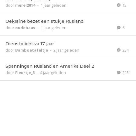
door
merel2014
-
1 jaar geleden
12
Oekraïne bezet een stukje Rusland.
door
oudebaas
-
1 jaar geleden
6
Dienstplicht va 17 jaar
door
Bamboetafeltje
-
2 jaar geleden
234
Spanningen Rusland en Amerika Deel 2
door
Fleurtje_5
-
4 jaar geleden
2151