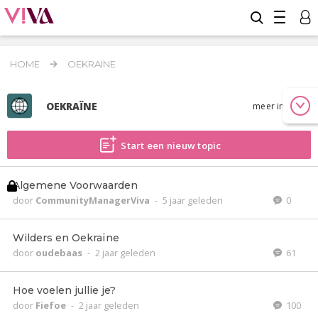
HOME
OEKRAÏNE
OEKRAÏNE
meer info
Start een nieuw topic
Algemene Voorwaarden
door
CommunityManagerViva
-
5 jaar geleden
0
Wilders en Oekraïne
door
oudebaas
-
2 jaar geleden
61
Hoe voelen jullie je?
door
Fiefoe
-
2 jaar geleden
100