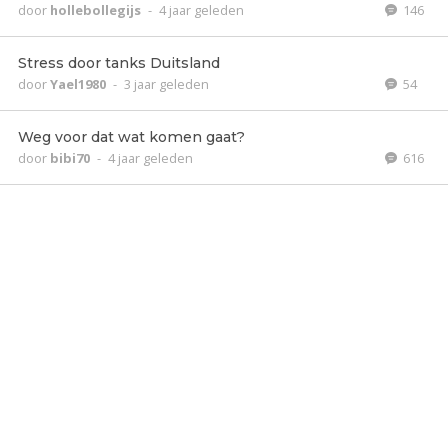
door
hollebollegijs
-
4 jaar geleden
146
Stress door tanks Duitsland
door
Yael1980
-
3 jaar geleden
54
Weg voor dat wat komen gaat?
door
bibi70
-
4 jaar geleden
616