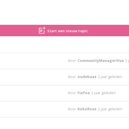
Start een nieuw topic
door
CommunityManagerViva
5 
door
oudebaas
2 jaar geleden
door
Fiefoe
2 jaar geleden
door
KokoRose
2 jaar geleden