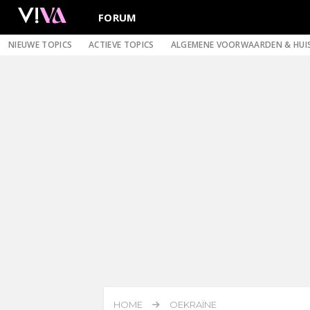
FORUM
NIEUWE TOPICS
ACTIEVE TOPICS
ALGEMENE VOORWAARDEN & HUI
HOME
OEKRAÏNE