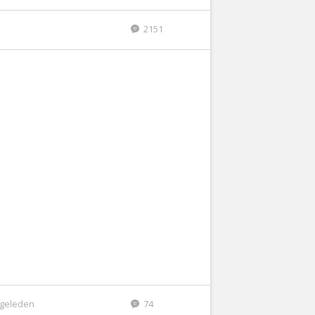
2151
r geleden
74