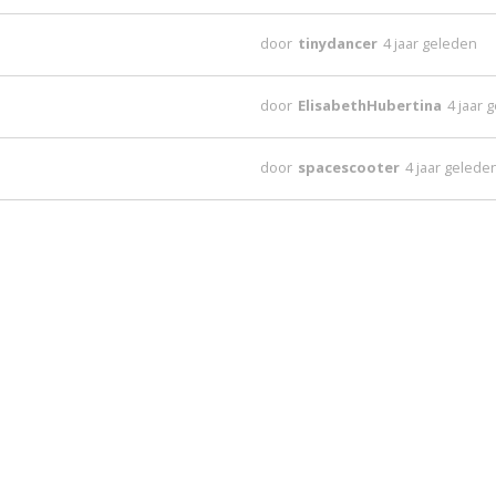
door
tinydancer
4 jaar geleden
door
ElisabethHubertina
4 jaar 
door
spacescooter
4 jaar gelede