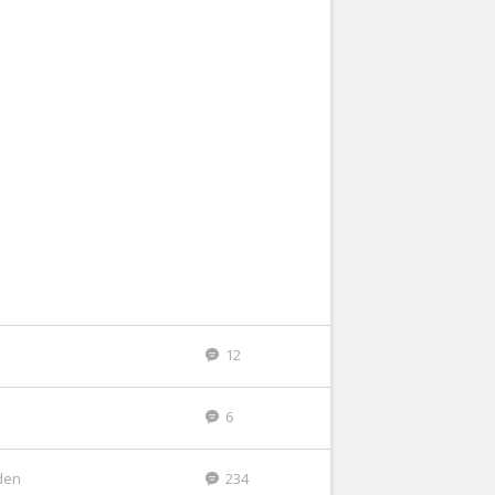
12
6
eden
234