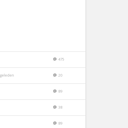
475
r geleden
20
89
38
89