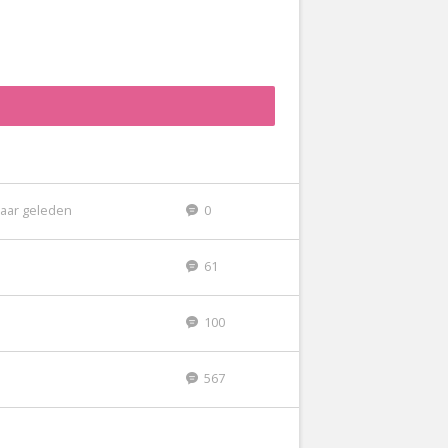
jaar geleden
0
61
100
567