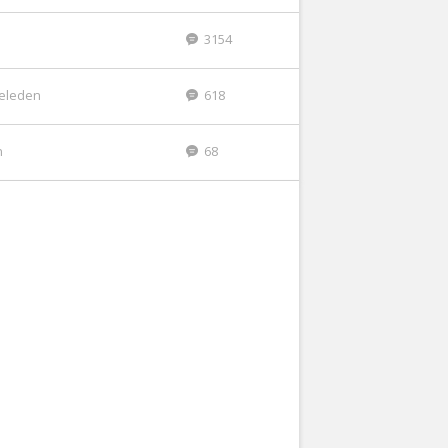
3154
geleden
618
n
68