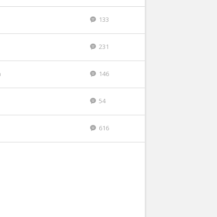
133
231
n
146
54
616