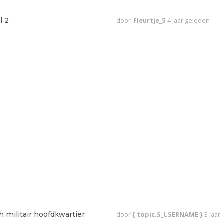
l 2
door
Fleurtje_5
4 jaar geleden
 militair hoofdkwartier
door
{ topic.S_USERNAME }
3 jaa