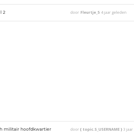
l 2
door
Fleurtje_5
4 jaar geleden
 militair hoofdkwartier
door
{ topic.S_USERNAME }
3 jaa