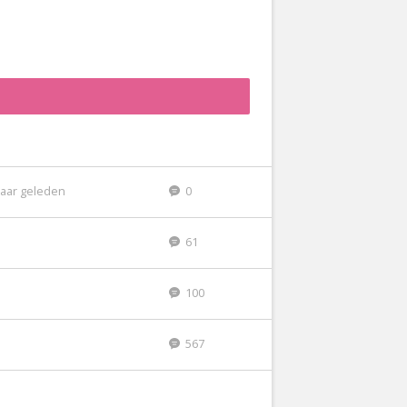
jaar geleden
0
61
100
567