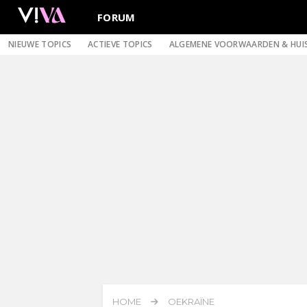
FORUM
NIEUWE TOPICS
ACTIEVE TOPICS
ALGEMENE VOORWAARDEN & HUI
HOME
OEKRAÏNE