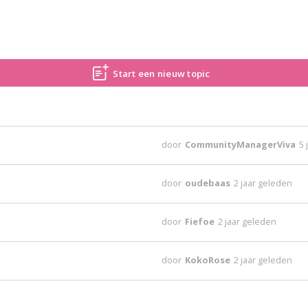
Start een nieuw topic
door
CommunityManagerViva
5 
door
oudebaas
2 jaar geleden
door
Fiefoe
2 jaar geleden
door
KokoRose
2 jaar geleden