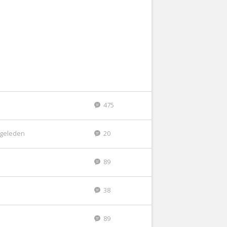
475
r geleden
20
89
38
89