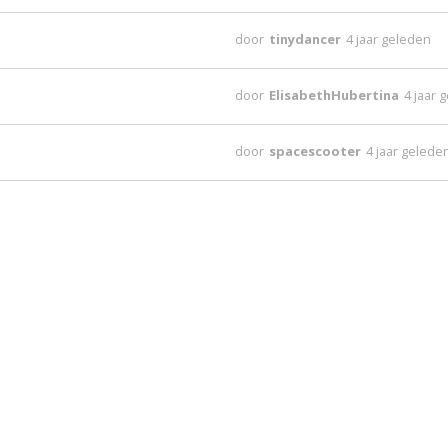
door
tinydancer
4 jaar geleden
door
ElisabethHubertina
4 jaar 
door
spacescooter
4 jaar gelede