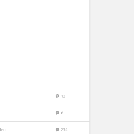
12
6
eden
234