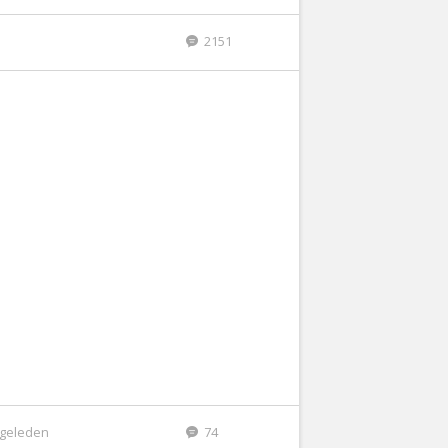
2151
r geleden
74