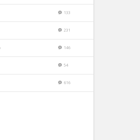
133
231
n
146
54
616