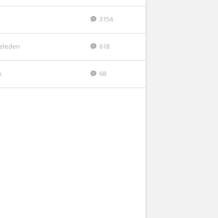
3154
geleden
618
n
68