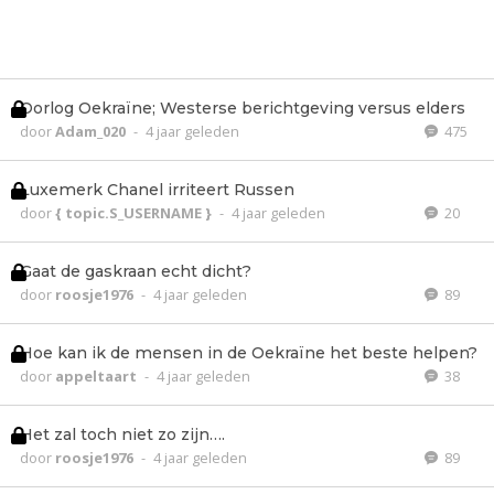
Oorlog Oekraïne; Westerse berichtgeving versus elders
door
Adam_020
-
4 jaar geleden
475
Luxemerk Chanel irriteert Russen
door
{ topic.S_USERNAME }
-
4 jaar geleden
20
Gaat de gaskraan echt dicht?
door
roosje1976
-
4 jaar geleden
89
Hoe kan ik de mensen in de Oekraïne het beste helpen?
door
appeltaart
-
4 jaar geleden
38
Het zal toch niet zo zijn….
door
roosje1976
-
4 jaar geleden
89