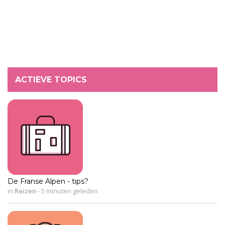
ACTIEVE TOPICS
De Franse Alpen - tips?
in
Reizen
-
5 minuten geleden