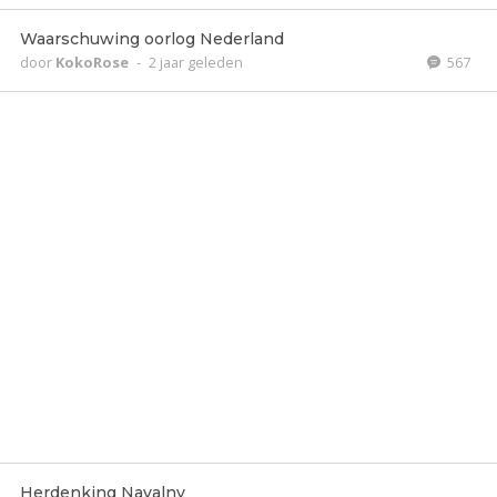
Waarschuwing oorlog Nederland
door
KokoRose
-
2 jaar geleden
567
Herdenking Navalny