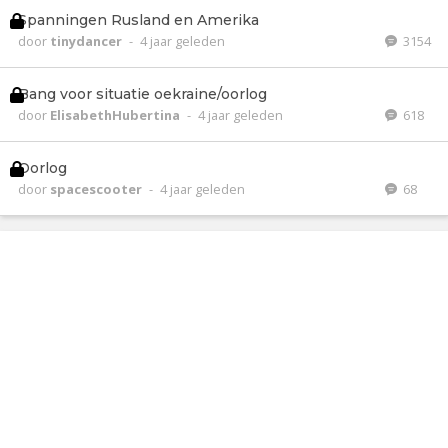
Spanningen Rusland en Amerika
door
tinydancer
-
4 jaar geleden
3154
Bang voor situatie oekraine/oorlog
door
ElisabethHubertina
-
4 jaar geleden
618
Oorlog
door
spacescooter
-
4 jaar geleden
68