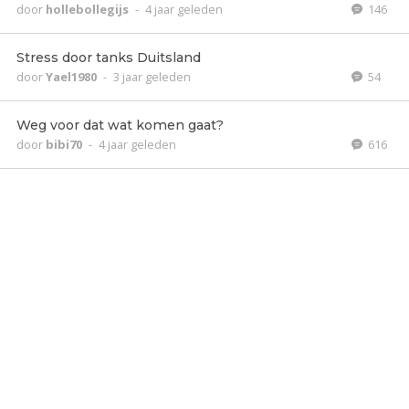
door
hollebollegijs
-
4 jaar geleden
146
Stress door tanks Duitsland
door
Yael1980
-
3 jaar geleden
54
Weg voor dat wat komen gaat?
door
bibi70
-
4 jaar geleden
616