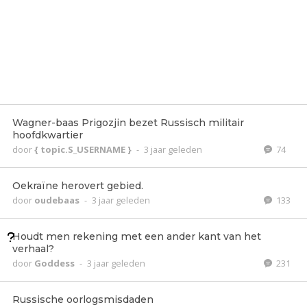
Wagner-baas Prigozjin bezet Russisch militair
hoofdkwartier
door
{ topic.S_USERNAME }
-
3 jaar geleden
74
Oekraïne herovert gebied.
door
oudebaas
-
3 jaar geleden
133
Houdt men rekening met een ander kant van het
verhaal?
door
Goddess
-
3 jaar geleden
231
Russische oorlogsmisdaden