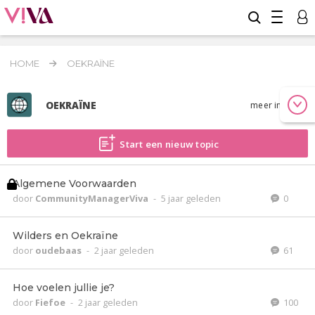
HOME
OEKRAÏNE
OEKRAÏNE
meer info
Start een nieuw topic
Algemene Voorwaarden
door
CommunityManagerViva
-
5 jaar geleden
0
Wilders en Oekraïne
door
oudebaas
-
2 jaar geleden
61
Hoe voelen jullie je?
door
Fiefoe
-
2 jaar geleden
100