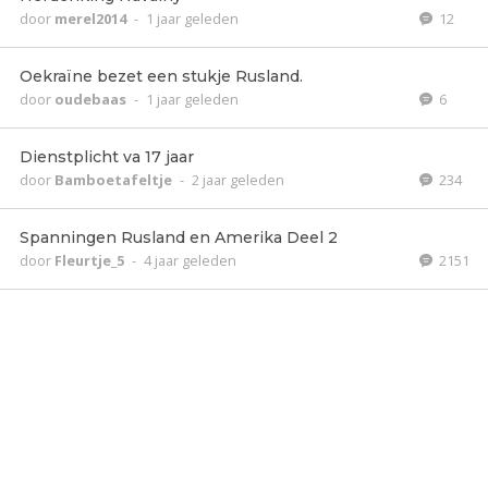
door
merel2014
-
1 jaar geleden
12
Oekraïne bezet een stukje Rusland.
door
oudebaas
-
1 jaar geleden
6
Dienstplicht va 17 jaar
door
Bamboetafeltje
-
2 jaar geleden
234
Spanningen Rusland en Amerika Deel 2
door
Fleurtje_5
-
4 jaar geleden
2151