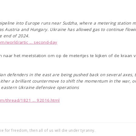
pipeline into Europe runs near Sudzha, where a metering station 
 as Austria and Hungary. Ukraine has allowed gas to continue flowi
he end of 2024.
m/world/artic ... second-day
n naar het meetstation om op de metertjes te kijken of de kraan v
an defenders in the east are being pushed back on several axes, t
either a brilliant countermove to shift the momentum in the war, 
s eastern Ukraine defensive operations
om/thread/1821 ... 92016.html
ie for freedom, then all of us will die under tyranny.