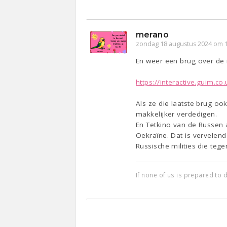
merano
zondag 18 augustus 2024 om 
En weer een brug over de 
https://interactive.guim.co
Als ze die laatste brug oo
makkelijker verdedigen.
En Tetkino van de Russen af
Oekraïne. Dat is vervelend
Russische milities die teg
If none of us is prepared to d