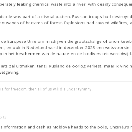
berately leaking chemical waste into a river, with deadly consequen
episode was part of a dismal pattern. Russian troops had destroyed
housands of hectares of forest. Explosions had caused wildfires,
de Europese Unie om misdrijven die grootschalige of onomkeerbar
en, en ook in Nederland werd in december 2023 een wetsvoorstel 
tap in het beschermen van de natuur en de biodiversiteit wereldwijd.
 iets zal uitmaken, tenzij Rusland de oorlog verliest, maar ik vind
wetgeving.
ie for freedom, then all of us will die under tyranny.
6:13
isinformation and cash as Moldova heads to the polls, Chișinău’s na