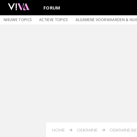
FORUM
NIEUWE TOPICS
ACTIEVE TOPICS
ALGEMENE VOORWAARDEN & HUI
HOME
OEKRAÏNE
OEKRAÏNE BE