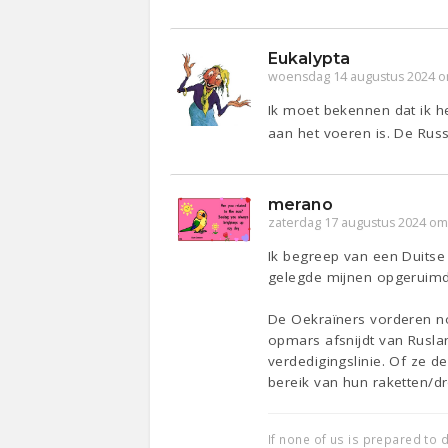
Eukalypta
woensdag 14 augustus 2024 o
Ik moet bekennen dat ik he
aan het voeren is. De Rus
merano
zaterdag 17 augustus 2024 om
Ik begreep van een Duitse
gelegde mijnen opgeruimd 
De Oekraïners vorderen no
opmars afsnijdt van Rusla
verdedigingslinie. Of ze d
bereik van hun raketten/d
If none of us is prepared to d