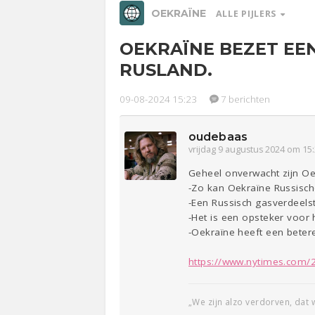
OEKRAÏNE
ALLE PIJLERS
OEKRAÏNE BEZET EE
Relaties
Werk &
Ge
RUSLAND.
Studie
09-08-2024 15:23
7 berichten
Entertainment
Lijf & Lijn
oudebaas
Sport
Contact
vrijdag 9 augustus 2024 om 15
Geheel onverwacht zijn Oek
-Zo kan Oekraïne Russisch
-Een Russisch gasverdeels
-Het is een opsteker voor
-Oekraïne heeft een betere
https://www.nytimes.com/20
„We zijn alzo verdorven, dat 