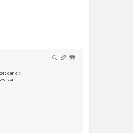
Actueel
Oekraïne
Thuis
Klussen
Lezen
zet denk ik.
 worden.