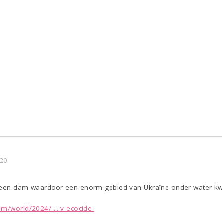
:20
 een dam waardoor een enorm gebied van Ukraïne onder water kwa
m/world/2024/ ... v-ecocide-