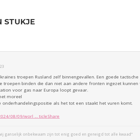
N STUKJE
ld & Recht
Reizen
Seks
Gezondheid
Coronavirus
Overig
COVID-19
Kinderen
Digi
Eten
Mode &
Zwanger
Psyche
Beauty
Viva zoekt
Aangeboden
Gevraagd
Horen
Doen
Zien
:23
raïnes troepen Rusland zelf binnengevallen. Een goede tactische 
e troepen binden die dan niet aan andere fronten ingezet kunnen
tation voor gas naar Europa loopt gevaar.
 het moreel
 onderhandelingspositie als het tot een staakt het vuren komt.
24/08/09/worl ... ticleShare
wij ganselijk onbekwaam zijn tot enig goed en geneigd tot alle kwaad“