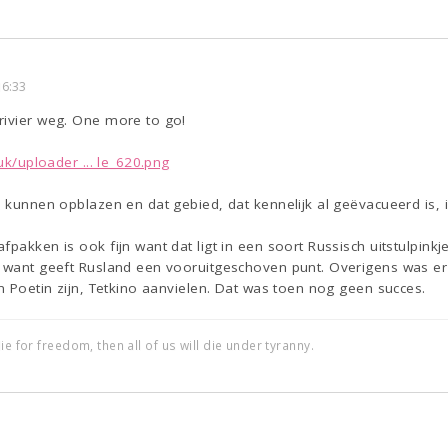
16:33
rivier weg. One more to go!
.uk/uploader ... le_620.png
k kunnen opblazen en dat gebied, dat kennelijk al geëvacueerd is,
pakken is ook fijn want dat ligt in een soort Russisch uitstulpinkje
 want geeft Rusland een vooruitgeschoven punt. Overigens was er i
en Poetin zijn, Tetkino aanvielen. Dat was toen nog geen succes.
ie for freedom, then all of us will die under tyranny.