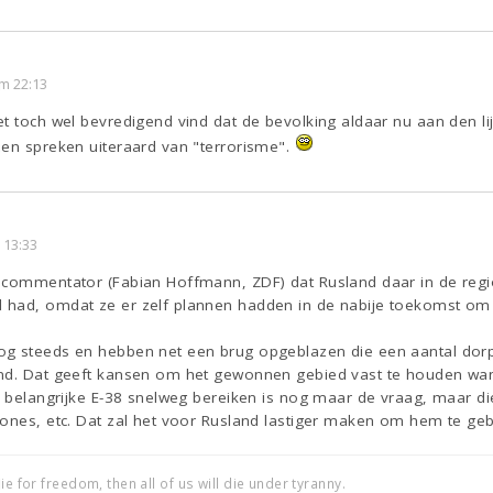
m 22:13
t toch wel bevredigend vind dat de bevolking aldaar nu aan den li
sen spreken uiteraard van "terrorisme".
 13:33
 commentator (Fabian Hoffmann, ZDF) dat Rusland daar in de regi
had, omdat ze er zelf plannen hadden in de nabije toekomst om i
g steeds en hebben net een brug opgeblazen die een aantal dorp
nd. Dat geeft kansen om het gewonnen gebied vast te houden want 
e belangrijke E-38 snelweg bereiken is nog maar de vraag, maar di
rones, etc. Dat zal het voor Rusland lastiger maken om hem te geb
ie for freedom, then all of us will die under tyranny.