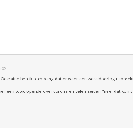
ld & Recht
Reizen
Seks
Gezondheid
Coronavirus
Overig
COVID-19
Kinderen
Digi
Eten
Mode &
Zwanger
Psyche
Beauty
Viva zoekt
Aangeboden
Gevraagd
Horen
Doen
Zien
1:02
 Oekraine ben ik toch bang dat er weer een wereldoorlog uitbreekt
ier een topic opende over corona en velen zeiden "nee, dat komt h
?