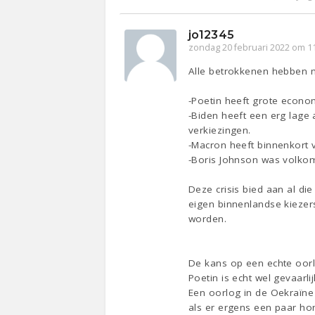
jo12345
zondag 20 februari 2022 om 1
Alle betrokkenen hebben 
-Poetin heeft grote econom
-Biden heeft een erg lage a
verkiezingen.
-Macron heeft binnenkort 
-Boris Johnson was volkom
Deze crisis bied aan al di
eigen binnenlandse kiezer
worden.
De kans op een echte oorlo
Poetin is echt wel gevaarlij
Een oorlog in de Oekraïne 
als er ergens een paar hon