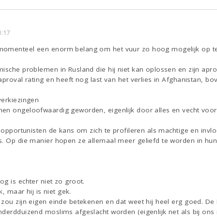
1:17
momenteel een enorm belang om het vuur zo hoog mogelijk op te
ische problemen in Rusland die hij niet kan oplossen en zijn aprova
proval rating en heeft nog last van het verlies in Afghanistan, bove
verkiezingen
en ongeloofwaardig geworden, eigenlijk door alles en vecht voor z
e opportunisten de kans om zich te profileren als machtige en invlo
s. Op die manier hopen ze allemaal meer geliefd te worden in hun
g is echter niet zo groot.
k, maar hij is niet gek.
zou zijn eigen einde betekenen en dat weet hij heel erg goed. De
derdduizend moslims afgeslacht worden (eigenlijk net als bij ons 