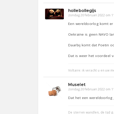
hollebollegijs
zondag 20 februari 2022 om 1
Een wereldoorlog komt er 
Oekraïne is geen NAVO lan
Daarbij komt dat Poetin ook
Dat is weer het voordeel v
Voltaire: ik veracht u en uw 
Muselet
zondag 20 februari 2022 om 1
Dat het een wereldoorlog 
De sterren wandlen, de tijd ga