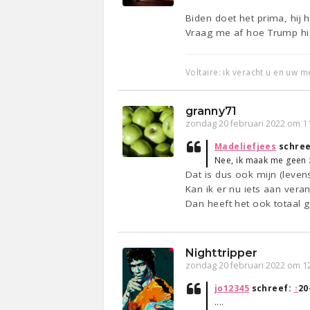
Biden doet het prima, hij 
Vraag me af hoe Trump hi
Voltaire: ik veracht u en uw 
granny71
zondag 20 februari 2022 om 1
Madeliefjees
schree
Nee, ik maak me geen z
Dat is dus ook mijn (leven
Kan ik er nu iets aan vera
Dan heeft het ook totaal
Nighttripper
zondag 20 februari 2022 om 1
jo12345
schreef:
↑
20
....