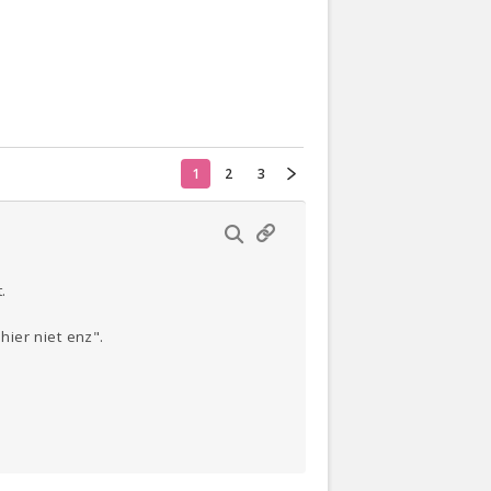
Actueel
Oekraïne
1
2
3
Thuis
Klussen
Lezen
.
ier niet enz".