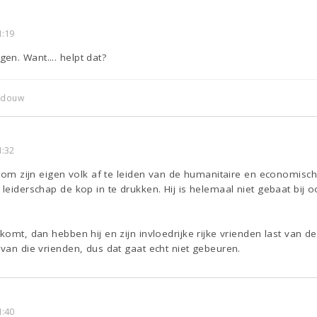
1:19
n. Want.... helpt dat?
n douw
1:32
n om zijn eigen volk af te leiden van de humanitaire en economische
leiderschap de kop in te drukken. Hij is helemaal niet gebaat bij oo
 komt, dan hebben hij en zijn invloedrijke rijke vrienden last van 
 van die vrienden, dus dat gaat echt niet gebeuren.
1:40