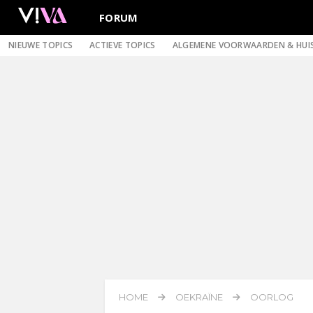
FORUM
NIEUWE TOPICS
ACTIEVE TOPICS
ALGEMENE VOORWAARDEN & HUI
HOME
OEKRAÏNE
OORLOG