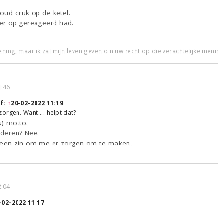
houd druk op de ketel.
er op gereageerd had.
mening, maar ik zal mijn leven geven om uw recht op die verachtelijke men
1:46
f:
↑
20-02-2022 11:19
orgen. Want.... helpt dat?
s) motto.
nderen? Nee.
 geen zin om me er zorgen om te maken.
2:04
-02-2022 11:17