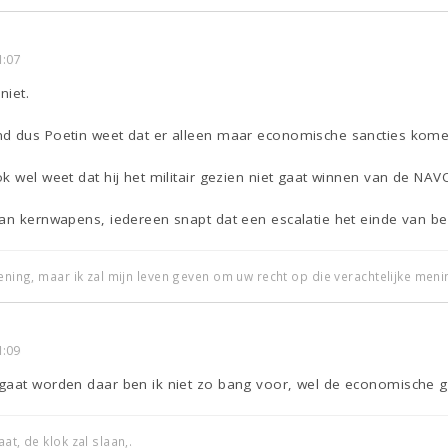
1:07
niet.
d dus Poetin weet dat er alleen maar economische sancties komen 
 wel weet dat hij het militair gezien niet gaat winnen van de NAVO 
an kernwapens, iedereen snapt dat een escalatie het einde van bei
mening, maar ik zal mijn leven geven om uw recht op die verachtelijke men
1:09
gaat worden daar ben ik niet zo bang voor, wel de economische ge
at, de klok zal slaan,.