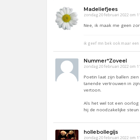
Madeliefjees
zondag 20 februari 2022 om 1
Nee, ik maak me geen zorge
ik geef mn bek ook maar ee
Nummer*Zoveel
zondag 20 februari 2022 om 1
Poetin laat zijn ballen zie
tanende vertrouwen in zijn 
vertoon.
Als het wel tot een oorlog
hij de noodzakelijke steun
hollebollegijs
zondag 20 februari 2022 om 1