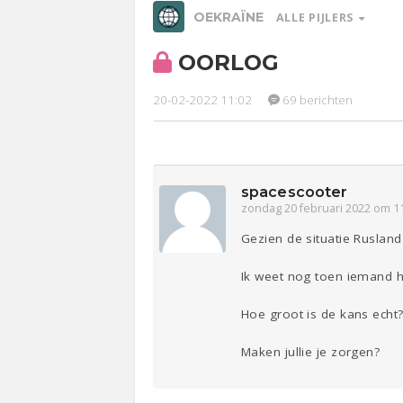
OEKRAÏNE
ALLE PIJLERS
OORLOG
Relaties
Werk &
Ge
Studie
20-02-2022 11:02
69 berichten
Entertainment
Lijf & Lijn
Sport
Contact
spacescooter
zondag 20 februari 2022 om 1
Gezien de situatie Rusland
Ik weet nog toen iemand h
Hoe groot is de kans echt
Maken jullie je zorgen?