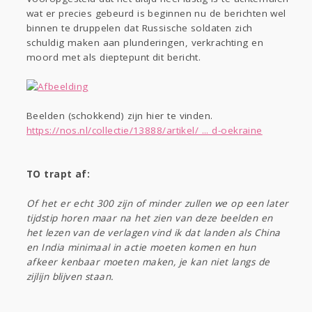
Sport
Contact
Viva zoekt
Aangeboden
wat er precies gebeurd is beginnen nu de berichten wel
Gevraagd
Horen
Doen
Zien
binnen te druppelen dat Russische soldaten zich
schuldig maken aan plunderingen, verkrachting en
Lezen
moord met als dieptepunt dit bericht.
Beelden (schokkend) zijn hier te vinden.
https://nos.nl/collectie/13888/artikel/ ... d-oekraine
TO trapt af:
Of het er echt 300 zijn of minder zullen we op een later
tijdstip horen maar na het zien van deze beelden en
het lezen van de verlagen vind ik dat landen als China
en India minimaal in actie moeten komen en hun
afkeer kenbaar moeten maken, je kan niet langs de
zijlijn blijven staan.