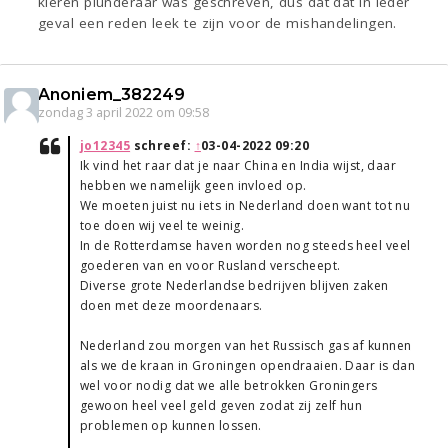
kleren plunderaar was geschreven, dus dat dat in ieder
geval een reden leek te zijn voor de mishandelingen.
Anoniem_382249
zondag 3 april 2022 om 09:58
jo12345
schreef:
↑
03-04-2022 09:20
Ik vind het raar dat je naar China en India wijst, daar
hebben we namelijk geen invloed op.
We moeten juist nu iets in Nederland doen want tot nu
toe doen wij veel te weinig.
In de Rotterdamse haven worden nog steeds heel veel
goederen van en voor Rusland verscheept.
Diverse grote Nederlandse bedrijven blijven zaken
doen met deze moordenaars.
Nederland zou morgen van het Russisch gas af kunnen
als we de kraan in Groningen opendraaien. Daar is dan
wel voor nodig dat we alle betrokken Groningers
gewoon heel veel geld geven zodat zij zelf hun
problemen op kunnen lossen.