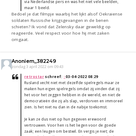
via Nederlandse pers en was het niet vele beelden,
maar 1 beeld.
Bedoel je dat filmpje waarbij het lijkt alsof Oekraiense
soldaten Russische krijgsgevangen in de benen
schieten? Ik vond dat Zelensky daar geweldig op
reageerde. Veel respect voor hoe hij met zaken
omgaat.
Anoniem_382249
zondag 3 april 2022 om 09:43
retrostar
schreef:
↑
03-04-2022 08:29
Rusland vecht niet met dezelfde spelregels maar ze
maken hun eigen spelregels omdat zij vinden dat zij
het voor het zeggen hebben in de wereld, en niet de
democratieën die zij als slap, verdorven en immoreel
zien. Is het niet nu dan in de nabije toekomst.
Je kan ze dus niet op hun gegeven erewoord
vertrouwen. Voor hen is het liegen voor de goede
zaak; een leugen om bestwil. En vergis je niet; de