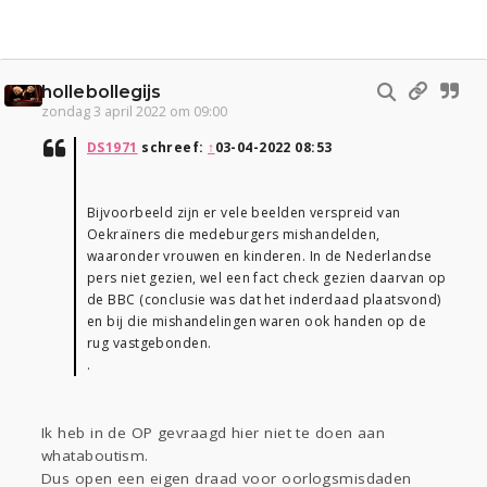
hollebollegijs
zondag 3 april 2022 om 09:00
DS1971
schreef:
↑
03-04-2022 08:53
Bijvoorbeeld zijn er vele beelden verspreid van
Oekraïners die medeburgers mishandelden,
waaronder vrouwen en kinderen. In de Nederlandse
pers niet gezien, wel een fact check gezien daarvan op
de BBC (conclusie was dat het inderdaad plaatsvond)
en bij die mishandelingen waren ook handen op de
rug vastgebonden.
.
Ik heb in de OP gevraagd hier niet te doen aan
whataboutism.
Dus open een eigen draad voor oorlogsmisdaden