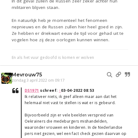
In dit geval zullen de Russen zeer zeker achter hun
militairen blijven staan.
En natuurlijk heb je momenteel het fenomeen
nepnieuws en de Russen zullen hier heel goed in zijn.
Ze hebben er driekwart eeuw de tijd voor gehad uit te
vogelen hoe zij deze oorlogen kunnen winnen.
En als het vuur gedoofd is komen er wolven
Mevrouw75
zondag 3 april 2022 om 09:17
DS1971
schreef:
↑
03-04-2022 08:53
Ik relativeer niets, ik geef alleen maar aan dat het
helemaal niet vast te stellen is wat er is gebeurd.
Bijvoorbeeld zijn er vele beelden verspreid van
Oekraïners die medeburgers mishandelden,
waaronder vrouwen en kinderen. In de Nederlandse
pers niet gezien, wel een fact check gezien daarvan op