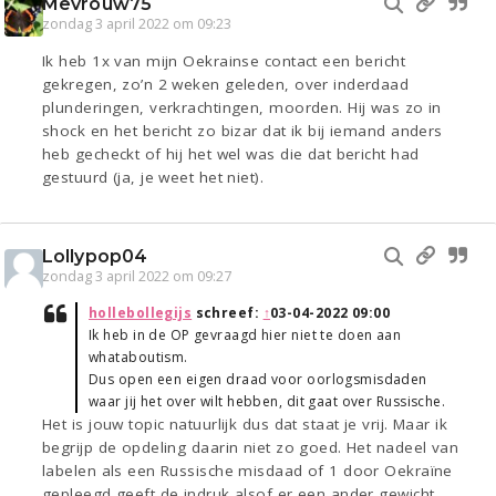
Mevrouw75
zondag 3 april 2022 om 09:23
Ik heb 1x van mijn Oekrainse contact een bericht
gekregen, zo’n 2 weken geleden, over inderdaad
plunderingen, verkrachtingen, moorden. Hij was zo in
shock en het bericht zo bizar dat ik bij iemand anders
heb gecheckt of hij het wel was die dat bericht had
gestuurd (ja, je weet het niet).
Lollypop04
zondag 3 april 2022 om 09:27
hollebollegijs
schreef:
↑
03-04-2022 09:00
Ik heb in de OP gevraagd hier niet te doen aan
whataboutism.
Dus open een eigen draad voor oorlogsmisdaden
waar jij het over wilt hebben, dit gaat over Russische.
Het is jouw topic natuurlijk dus dat staat je vrij. Maar ik
begrijp de opdeling daarin niet zo goed. Het nadeel van
labelen als een Russische misdaad of 1 door Oekraïne
gepleegd geeft de indruk alsof er een ander gewicht