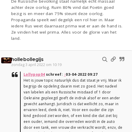
De Russische bevolking staat namelijk echt massaal
achter deze oorlog. Ruim 80% vind dat Poetin goed
bezig is en meer dan 75% steunt deze oorlog.
Propaganda speelt wel degelijk een rol hier in. Maar
iedere Rus weet daarnaast prima wat er aan de hand is.
Ze vinden het wel prima. Alles voor de glorie van het
land.
hollebollegijs
zondag 3 april 2022 om 10:19
Lollypop04
schreef:
↑
03-04-2022 09:27
Het is jouw topic natuurlijk dus dat staat je vrij. Maar ik
begrijp de opdeling daarin niet zo goed. Het nadeel
van labelen als een Russische misdaad of 1 door
Oekraïne gepleegd geeft de indruk alsof er een ander
gewicht aanhangt. Juridisch is dat wellicht zo, maar in
ervaren leed, denk ik, niet. Voor een ouder die zijn
kind gedood ziet worden, of een kind die dat ziet bij
een ouder, iemand die overreden wordt in de auto
door een tank, een vrouw die verkracht wordt, enzv, de