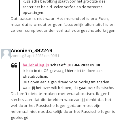
Russische bevolking staat voor het grootste deel
achter het beleid. Velen verfoeien de westerse
opvattingen.
Dat laatste is niet waar. Het merendeel is pro-Putin,
maar dat is omdat er geen fatsoenlijk alternatief is en
ze een compleet ander verhaal voorgeschoteld krijgen.
Anoniem_382249
zondag 3 april 2022 om 09:51
hollebollegijs
schreef:
↑
03-04-2022 09:00
Ik heb in de OP gevraagd hier niet te doen aan
whataboutism.
Dus open een eigen draad voor oorlogsmisdaden
waar jij het over wilt hebben, dit gaat over Russische.
Dit heeft niets te maken met whataboutism. Ik geef
slechts aan dat die beelden waarvan jij denkt dat het
wel door het Russische leger gedaan moet zijn
helemaal niet noodzakelijk door het Russische leger is
gepleegd.