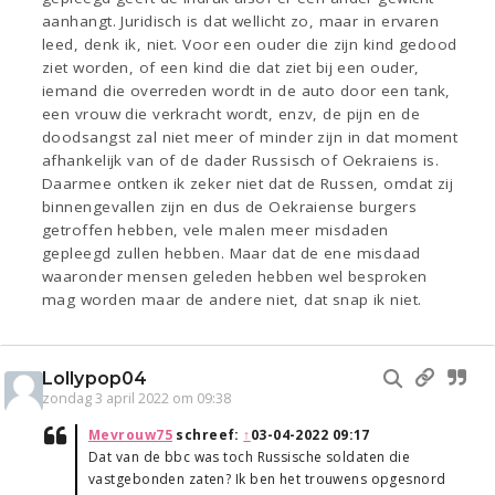
aanhangt. Juridisch is dat wellicht zo, maar in ervaren
leed, denk ik, niet. Voor een ouder die zijn kind gedood
ziet worden, of een kind die dat ziet bij een ouder,
iemand die overreden wordt in de auto door een tank,
een vrouw die verkracht wordt, enzv, de pijn en de
doodsangst zal niet meer of minder zijn in dat moment
afhankelijk van of de dader Russisch of Oekraiens is.
Daarmee ontken ik zeker niet dat de Russen, omdat zij
binnengevallen zijn en dus de Oekraiense burgers
getroffen hebben, vele malen meer misdaden
gepleegd zullen hebben. Maar dat de ene misdaad
waaronder mensen geleden hebben wel besproken
mag worden maar de andere niet, dat snap ik niet.
Lollypop04
zondag 3 april 2022 om 09:38
Mevrouw75
schreef:
↑
03-04-2022 09:17
Dat van de bbc was toch Russische soldaten die
vastgebonden zaten? Ik ben het trouwens opgesnord