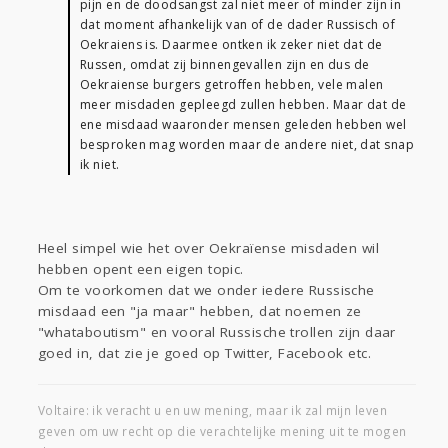
pijn en de doodsangst zal niet meer of minder zijn in
dat moment afhankelijk van of de dader Russisch of
Oekraiens is. Daarmee ontken ik zeker niet dat de
Russen, omdat zij binnengevallen zijn en dus de
Oekraiense burgers getroffen hebben, vele malen
meer misdaden gepleegd zullen hebben. Maar dat de
ene misdaad waaronder mensen geleden hebben wel
besproken mag worden maar de andere niet, dat snap
ik niet.
Heel simpel wie het over Oekraïense misdaden wil
hebben opent een eigen topic.
Om te voorkomen dat we onder iedere Russische
misdaad een "ja maar" hebben, dat noemen ze
"whataboutism" en vooral Russische trollen zijn daar
goed in, dat zie je goed op Twitter, Facebook etc.
Voltaire: ik veracht u en uw mening, maar ik zal mijn leven
geven om uw recht op die verachtelijke mening uit te mogen