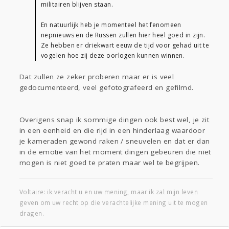
militairen blijven staan.
En natuurlijk heb je momenteel het fenomeen
nepnieuws en de Russen zullen hier heel goed in zijn.
Ze hebben er driekwart eeuw de tijd voor gehad uit te
vogelen hoe zij deze oorlogen kunnen winnen.
Dat zullen ze zeker proberen maar er is veel
gedocumenteerd, veel gefotografeerd en gefilmd.
Overigens snap ik sommige dingen ook best wel, je zit
in een eenheid en die rijd in een hinderlaag waardoor
je kameraden gewond raken / sneuvelen en dat er dan
in de emotie van het moment dingen gebeuren die niet
mogen is niet goed te praten maar wel te begrijpen.
Voltaire: ik veracht u en uw mening, maar ik zal mijn leven
geven om uw recht op die verachtelijke mening uit te mogen
dragen.