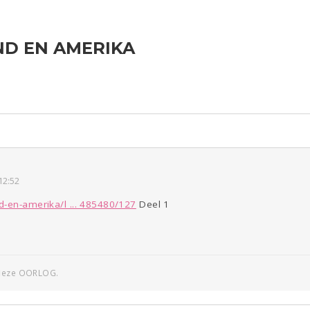
D EN AMERIKA
ld & Recht
Reizen
Seks
Gezondheid
Coronavirus
Overig
COVID-19
Kinderen
Digi
Eten
Mode &
Zwanger
Psyche
Beauty
Viva zoekt
Aangeboden
Gevraagd
Horen
Doen
Zien
12:52
d-en-amerika/l ... 485480/127
Deel 1
 deze OORLOG.