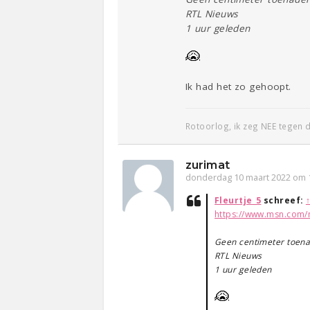
RTL Nieuws
1 uur geleden
Ik had het zo gehoopt.
Rotoorlog, ik zeg NEE tegen
zurimat
donderdag 10 maart 2022 om 
Fleurtje_5
schreef:
https://www.msn.com/n
Geen centimeter toena
RTL Nieuws
1 uur geleden