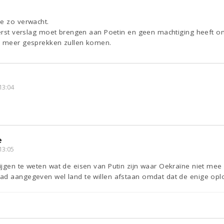
je zo verwacht.
eerst verslag moet brengen aan Poetin en geen machtiging heeft o
r meer gesprekken zullen komen.
13:04
e
13:05
ijgen te weten wat de eisen van Putin zijn waar Oekraïne niet me
d aangegeven wel land te willen afstaan omdat dat de enige oploss