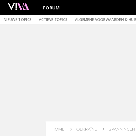
FORUM
NIEUWE TOPICS
ACTIEVE TOPICS
ALGEMENE VOORWAARDEN & HUI
HOME
OEKRAÏNE
SPANNINGEN 