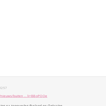
12:57
/nieuws/buiten ... li=BBoPOOe
ing na topoverleg Rusland en Oekraïne