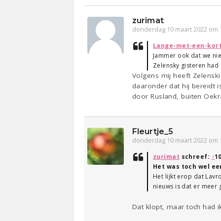
zurimat
donderdag 10 maart 2022 om 
Lange-met-een-kor
Jammer ook dat we nie
Zelensky gisteren had 
Volgens mij heeft Zelenski
daaronder dat hij bereidt 
door Rusland, buiten Oekr
Fleurtje_5
donderdag 10 maart 2022 om 
zurimat
schreef:
↑
1
Het was toch wel ee
Het lijkt erop dat Lav
nieuws is dat er meer
Dat klopt, maar toch had i