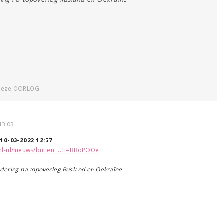
 deze OORLOG.
13:03
↑
10-03-2022 12:57
l-nl/nieuws/buiten ... li=BBoPOOe
dering na topoverleg Rusland en Oekraïne