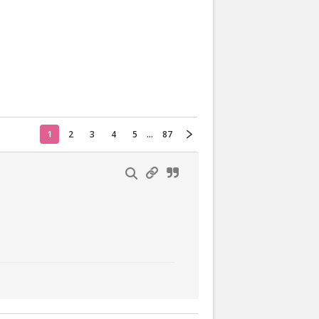
Actueel
Oekraïne
Thuis
Klussen
1
2
3
4
5
...
87
Lezen