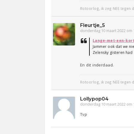
Rotoorlog, ik zeg NEE tegen
Fleurtje_5
donderdag 10 maart 2022 om 
Lange-met-een-kor
Jammer ook dat we nie
Zelensky gisteren had 
En dit inderdaad.
Rotoorlog, ik zeg NEE tegen
Lollypop04
donderdag 10 maart 2022 om 
Tvp