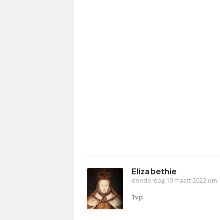
Elizabethie
donderdag 10 maart 2022 om 
Tvp