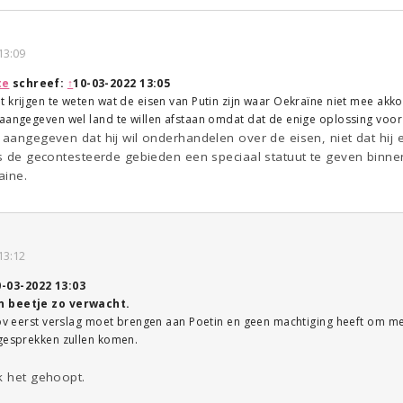
13:09
te
schreef:
↑
10-03-2022 13:05
t krijgen te weten wat de eisen van Putin zijn waar Oekraïne niet mee ak
aangegeven wel land te willen afstaan omdat dat de enige oplossing voor h
 aangegeven dat hij wil onderhandelen over de eisen, niet dat hij
is de gecontesteerde gebieden een speciaal statuut te geven binnen
aine.
13:12
0-03-2022 13:03
n beetje zo verwacht.
rov eerst verslag moet brengen aan Poetin en geen machtiging heeft om me
 gesprekken zullen komen.
k het gehoopt.