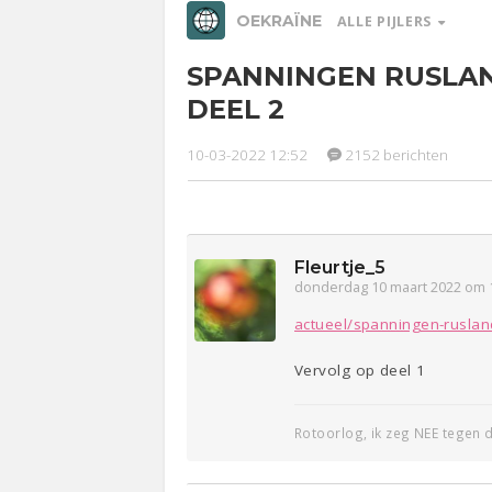
OEKRAÏNE
ALLE PIJLERS
SPANNINGEN RUSLAN
Relaties
Werk &
Ge
DEEL 2
Studie
10-03-2022 12:52
2152 berichten
Entertainment
Lijf & Lijn
Sport
Contact
Fleurtje_5
donderdag 10 maart 2022 om 
actueel/spanningen-ruslan
Vervolg op deel 1
Rotoorlog, ik zeg NEE tegen