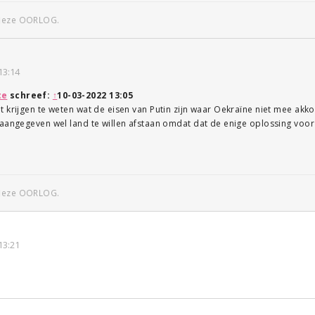
 deze OORLOG.
13:14
te
schreef:
↑
10-03-2022 13:05
t krijgen te weten wat de eisen van Putin zijn waar Oekraïne niet mee ak
aangegeven wel land te willen afstaan omdat dat de enige oplossing voor h
 deze OORLOG.
13:21