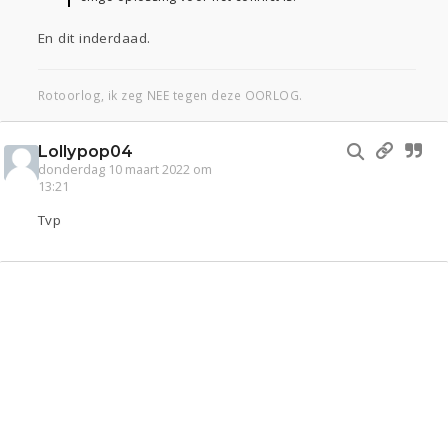
En dit inderdaad.
Rotoorlog, ik zeg NEE tegen deze OORLOG.
Lollypop04
donderdag 10 maart 2022 om
13:21
Tvp