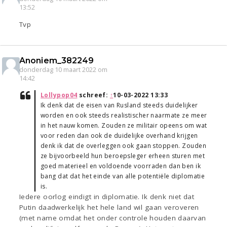
13:52
Tvp
Anoniem_382249
donderdag 10 maart 2022 om
14:42
Lollypop04
schreef:
↑
10-03-2022 13:33
Ik denk dat de eisen van Rusland steeds duidelijker
worden en ook steeds realistischer naarmate ze meer
in het nauw komen. Zouden ze militair opeens om wat
voor reden dan ook de duidelijke overhand krijgen
denk ik dat de overleggen ook gaan stoppen. Zouden
ze bijvoorbeeld hun beroepsleger erheen sturen met
goed materieel en voldoende voorraden dan ben ik
bang dat dat het einde van alle potentiële diplomatie
is.
Iedere oorlog eindigt in diplomatie. Ik denk niet dat
Putin daadwerkelijk het hele land wil gaan veroveren
(met name omdat het onder controle houden daarvan