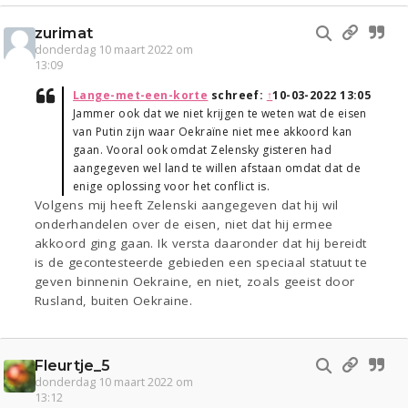
zurimat
donderdag 10 maart 2022 om
13:09
Lange-met-een-korte
schreef:
↑
10-03-2022 13:05
Jammer ook dat we niet krijgen te weten wat de eisen
van Putin zijn waar Oekraïne niet mee akkoord kan
gaan. Vooral ook omdat Zelensky gisteren had
aangegeven wel land te willen afstaan omdat dat de
enige oplossing voor het conflict is.
Volgens mij heeft Zelenski aangegeven dat hij wil
onderhandelen over de eisen, niet dat hij ermee
akkoord ging gaan. Ik versta daaronder dat hij bereidt
is de gecontesteerde gebieden een speciaal statuut te
geven binnenin Oekraine, en niet, zoals geeist door
Rusland, buiten Oekraine.
Fleurtje_5
donderdag 10 maart 2022 om
13:12