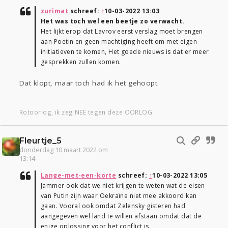
zurimat
schreef:
↑
10-03-2022 13:03
Het was toch wel een beetje zo verwacht.
Het lijkt erop dat Lavrov eerst verslag moet brengen
aan Poetin en geen machtiging heeft om met eigen
initiatieven te komen, Het goede nieuws is dat er meer
gesprekken zullen komen.
Dat klopt, maar toch had ik het gehoopt.
Rotoorlog, ik zeg NEE tegen deze OORLOG.
Fleurtje_5
donderdag 10 maart 2022 om
13:14
Lange-met-een-korte
schreef:
↑
10-03-2022 13:05
Jammer ook dat we niet krijgen te weten wat de eisen
van Putin zijn waar Oekraïne niet mee akkoord kan
gaan. Vooral ook omdat Zelensky gisteren had
aangegeven wel land te willen afstaan omdat dat de
enige oplossing voor het conflict is.