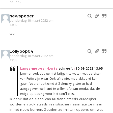
nounou
newspaper
donderdag 10 maart 2022 om
13:32
tvp
Lollypop04
donderdag 10 maart 2022 om
13:33
Lange-met-een-korte
schreef:
↑
10-03-2022 13:05
Jammer ook dat we niet krijgen te weten wat de eisen
van Putin zijn waar Oekraïne niet mee akkoord kan
gaan. Vooral ook omdat Zelensky gisteren had
aangegeven wel land te willen afstaan omdat dat de
enige oplossing voor het conflict is.
Ik denk dat de eisen van Rusland steeds duidelijker
worden en ook steeds realistischer naarmate ze meer
in het nauw komen. Zouden ze militair opeens om wat