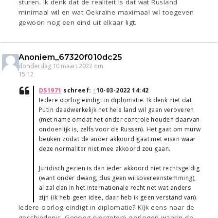
sturen. Ik denk dat de realiteit is dat wat Rusland
minimaal wil en wat Oekraïne maximaal wil toegeven
gewoon nog een eind uit elkaar ligt.
Anoniem_67320f010dc25
donderdag 10 maart 2022 om
15:12
DS1971
schreef:
↑
10-03-2022 14:42
Iedere oorlog eindigt in diplomatie. Ik denk niet dat
Putin daadwerkelijk het hele land wil gaan veroveren
(met name omdat het onder controle houden daarvan
ondoenlijk is, zelfs voor de Russen). Het gaat om murw
beuken zodat de ander akkoord gaat met eisen waar
deze normaliter niet mee akkoord zou gaan.
Juridisch gezien is dan ieder akkoord niet rechtsgeldig
(want onder dwang, dus geen wilsovereenstemming),
al zal dan in het internationale recht net wat anders
zijn (ik heb geen idee, daar heb ik geen verstand van).
Iedere oorlog eindigt in diplomatie? Kijk eens naar de
geschiedenis. Genoeg (vergeten) oorlogen waarin de