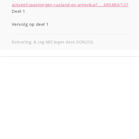
Sport
Contact
Viva zoekt
Aangeboden
actueel/spanningen-rusland-en-amerika/l ... 485480/127
Deel 1
Gevraagd
Horen
Doen
Zien
Lezen
Vervolg op deel 1
Rotoorlog, ik zeg NEE tegen deze OORLOG.