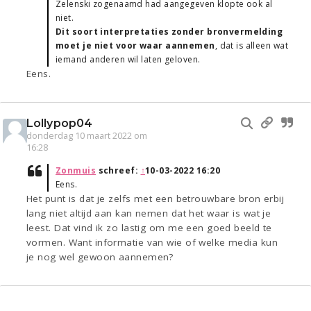
Zelenski zogenaamd had aangegeven klopte ook al
niet.
Dit soort interpretaties zonder bronvermelding
moet je niet voor waar aannemen
, dat is alleen wat
iemand anderen wil laten geloven.
Eens.
Lollypop04
donderdag 10 maart 2022 om
16:28
Zonmuis
schreef:
↑
10-03-2022 16:20
Eens.
Het punt is dat je zelfs met een betrouwbare bron erbij
lang niet altijd aan kan nemen dat het waar is wat je
leest. Dat vind ik zo lastig om me een goed beeld te
vormen. Want informatie van wie of welke media kun
je nog wel gewoon aannemen?