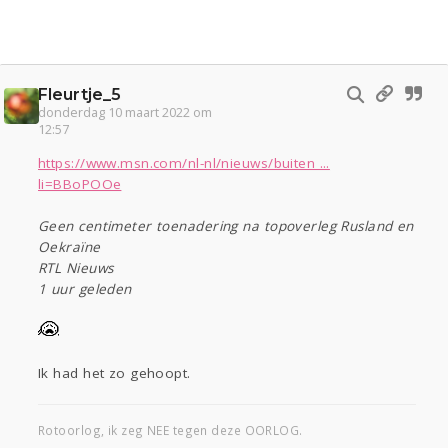
Fleurtje_5
donderdag 10 maart 2022 om
12:57
https://www.msn.com/nl-nl/nieuws/buiten ...
li=BBoPOOe
Geen centimeter toenadering na topoverleg Rusland en
Oekraïne
RTL Nieuws
1 uur geleden
Ik had het zo gehoopt.
Rotoorlog, ik zeg NEE tegen deze OORLOG.