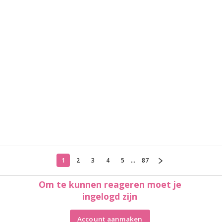
1
2
3
4
5
...
87
Om te kunnen reageren moet je
ingelogd zijn
Account aanmaken