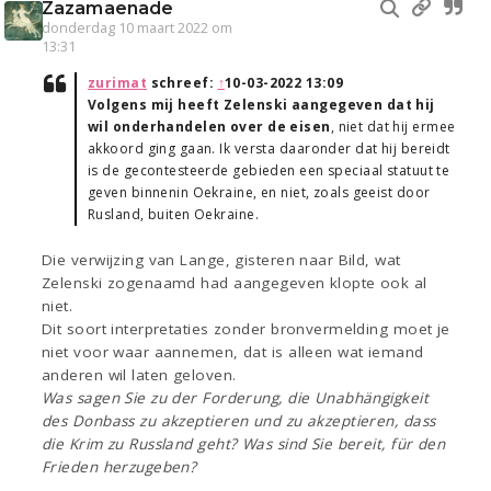
Zazamaenade
donderdag 10 maart 2022 om
13:31
zurimat
schreef:
↑
10-03-2022 13:09
Volgens mij heeft Zelenski aangegeven dat hij
wil onderhandelen over de eisen
, niet dat hij ermee
akkoord ging gaan. Ik versta daaronder dat hij bereidt
is de gecontesteerde gebieden een speciaal statuut te
geven binnenin Oekraine, en niet, zoals geeist door
Rusland, buiten Oekraine.
Die verwijzing van Lange, gisteren naar Bild, wat
Zelenski zogenaamd had aangegeven klopte ook al
niet.
Dit soort interpretaties zonder bronvermelding moet je
niet voor waar aannemen, dat is alleen wat iemand
anderen wil laten geloven.
Was sagen Sie zu der Forderung, die Unabhängigkeit
des Donbass zu akzeptieren und zu akzeptieren, dass
die Krim zu Russland geht? Was sind Sie bereit, für den
Frieden herzugeben?