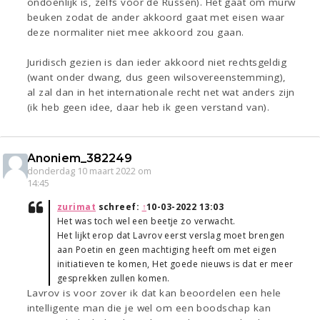
ondoenlijk is, zelfs voor de Russen). Het gaat om murw
beuken zodat de ander akkoord gaat met eisen waar
deze normaliter niet mee akkoord zou gaan.
Juridisch gezien is dan ieder akkoord niet rechtsgeldig
(want onder dwang, dus geen wilsovereenstemming),
al zal dan in het internationale recht net wat anders zijn
(ik heb geen idee, daar heb ik geen verstand van).
Anoniem_382249
donderdag 10 maart 2022 om
14:45
zurimat
schreef:
↑
10-03-2022 13:03
Het was toch wel een beetje zo verwacht.
Het lijkt erop dat Lavrov eerst verslag moet brengen
aan Poetin en geen machtiging heeft om met eigen
initiatieven te komen, Het goede nieuws is dat er meer
gesprekken zullen komen.
Lavrov is voor zover ik dat kan beoordelen een hele
intelligente man die je wel om een boodschap kan