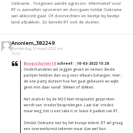
Oekraine . Toegeven aande agressor. Altermatief voor
RT is aanvallen opvoeren en doorgaan totdat Oekraine
wel akkoord gaat. Of doorvechten en beetje bij beetje
land afpakken. Zo bereikt RT ook de doelen.
Anoniem_382249
donderdag 10 maart 2022 om
15:31
Boogschutter10
schreef:
↑
10-03-2022 15:28
Onderhandelen wil zeggen geven en nemen. Beide
partijen hebben dan oog voor elkaars belangen. Hier: :
de ene partij dicteert hoe het gaat gebeuren en wijkt
geen mm daar vanaf. Slikken of stikken.
Net zoals er bij de NOS heel misplaatst gesproken
wordt van 'vredes'besprekingen. Laat dat 'vredes'
maar weg.,het is een take it or leave it pakket van RT.
Omdat Oekraine niet bij het kruisje tekent. RT wil graag
een overeenkomst tekenen maar dan wel hun