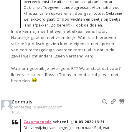
overeenkomst die uiteraard onacceptabel is voor
Oekraine . Toegeven aande agressor. Altermatief voor
RT is aanvallen opvoeren en doorgaan totdat Oekraine
wel akkoord gaat. Of doorvechten en beetje bij beetje
land afpakken. Zo bereikt RT ook de doelen.
In de kern zijn we het wel met elkaar eens hoor.
Natuurlijk gaat dit niet vriendelijk. Wat ik al hierboven
schreef: juridisch gezien kun je eigenlijk niet spreken
van een rechtsgeldige overeenkomst (al is dat in dit
geval wellicht anders, geen verstand van).
Waarom gebruik je overigens RT? Waar staat dat voor?
Ik lees er steeds Russia Today in en dat zul je wel niet
bedoelen.
Zonmuis
donderdag 10 maart 2022 om
16:20
Zazamaenade
schreef:
↑
10-03-2022 13:31
Die verwijzing van Lange, gisteren naar Bild, wat