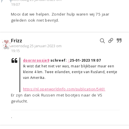
19:07
Mooi dat we helpen. Zonder hulp waren wij 75 jaar
geleden ook niet bevrijd.
Frizz
woensdag 25 januari 2023 om
19:15
doornroosje9
schreef:
↑
25-01-2023 19:07
Ik wist dat het niet ver was, maar blijkbaar maar een
kleine 4 km. Twee eilanden, eentje van Rusland, eentje
van Amerika.
https://nl.openworldinfo.com/publication/5461
Er zijn dan ook Russen met bootjes naar de VS
gevlucht.
•