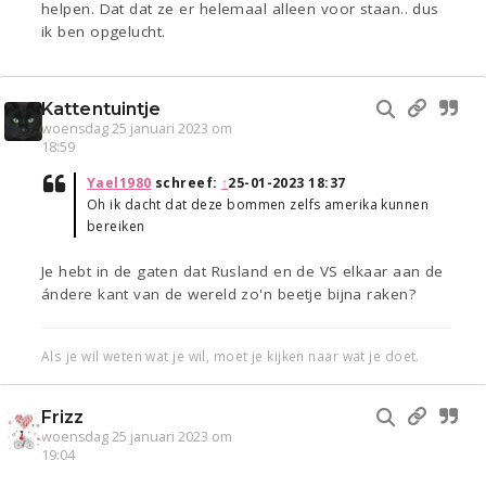
helpen. Dat dat ze er helemaal alleen voor staan.. dus
ik ben opgelucht.
Kattentuintje
woensdag 25 januari 2023 om
18:59
Yael1980
schreef:
↑
25-01-2023 18:37
Oh ik dacht dat deze bommen zelfs amerika kunnen
bereiken
Je hebt in de gaten dat Rusland en de VS elkaar aan de
ándere kant van de wereld zo'n beetje bijna raken?
Als je wil weten wat je wil, moet je kijken naar wat je doet.
Frizz
woensdag 25 januari 2023 om
19:04