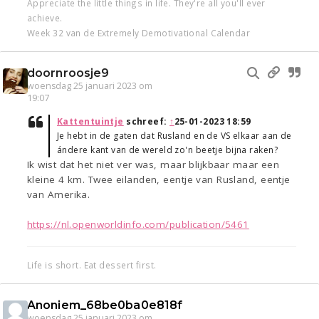
Appreciate the little things in life. They're all you'll ever
achieve.
Week 32 van de Extremely Demotivational Calendar
doornroosje9
woensdag 25 januari 2023 om
19:07
Kattentuintje
schreef:
↑
25-01-2023 18:59
Je hebt in de gaten dat Rusland en de VS elkaar aan de
ándere kant van de wereld zo'n beetje bijna raken?
Ik wist dat het niet ver was, maar blijkbaar maar een
kleine 4 km. Twee eilanden, eentje van Rusland, eentje
van Amerika.
https://nl.openworldinfo.com/publication/5461
Life is short. Eat dessert first.
Anoniem_68be0ba0e818f
woensdag 25 januari 2023 om