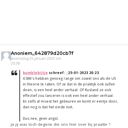
Anoniem_642879d20cb7f
woensdag 25 januari 2023 om
20:38
bumblebijtje
schreef:
↑
25-01-2023 20:23
ICBM's hebben genoeg range om zowel ons als de US
in theorie te raken. Of ze dat in de praktijk ook zullen
doen, is een heel ander verhaal. Of Rusland ze ook
effectief zou lanceren is ook een heel ander verhaal.
En zelfs al moest het gebeuren en komt er eentje door,
dan nog is dat het einde niet.
Dus nee, geen angst.
Ja jij was toch degene die ons hier over bij praatte ?