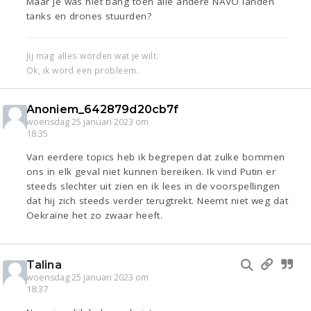
Maar je was niet bang toen alle andere NAVO landen
tanks en drones stuurden?
Jij mag alles worden wat je wilt.
Ok, ik word een probleem.
Anoniem_642879d20cb7f
woensdag 25 januari 2023 om
18:35
Van eerdere topics heb ik begrepen dat zulke bommen
ons in elk geval niet kunnen bereiken. Ik vind Putin er
steeds slechter uit zien en ik lees in de voorspellingen
dat hij zich steeds verder terugtrekt. Neemt niet weg dat
Oekraïne het zo zwaar heeft.
Talina
woensdag 25 januari 2023 om
18:37