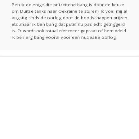
Sport
Contact
Viva zoekt
Aangeboden
Ben ik de enige die ontzettend bang is door de keuze
om Duitse tanks naar Oekraïne te sturen? Ik voel mij al
Gevraagd
Horen
Doen
Zien
angstig sinds de oorlog door de boodschappen prijzen
Lezen
etc..maar ik ben bang dat putin nu pas echt getriggerd
is. Er wordt ook totaal niet meer gepraat of bemiddeld.
Ik ben erg bang vooral voor een nucleaire oorlog