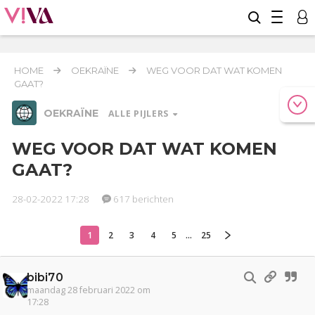
HOME
OEKRAÏNE
WEG VOOR DAT WAT KOMEN
GAAT?
OEKRAÏNE
ALLE PIJLERS
WEG VOOR DAT WAT KOMEN
GAAT?
Relaties
Werk & Studie
Geld & Recht
Reizen
Seks
Gezondheid
Coronavirus
Overig
28-02-2022 17:28
617 berichten
COVID-19
Actueel
Entertainment
Lijf & Lijn
1
2
3
4
5
...
25
Oekraïne
bibi70
Kinderen
Digi
Eten
Mode & Beauty
maandag 28 februari 2022 om
17:28
Zwanger
Psyche
Thuis
Klussen