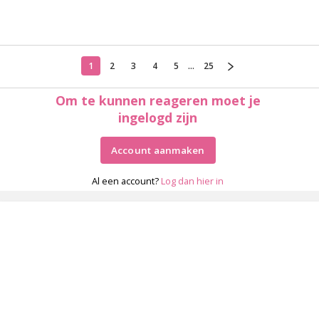
1
2
3
4
5
...
25
Om te kunnen reageren moet je
ingelogd zijn
Account aanmaken
Al een account?
Log dan hier in