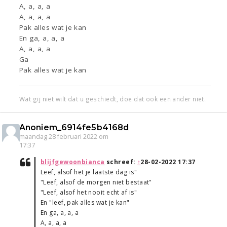
A, a, a, a
A, a, a, a
Pak alles wat je kan
En ga, a, a, a
A, a, a, a
Ga
Pak alles wat je kan
Wat gij niet wilt dat u geschiedt, doe dat ook een ander niet.
Anoniem_6914fe5b4168d
maandag 28 februari 2022 om
17:37
blijfgewoonbianca
schreef:
↑
28-02-2022 17:37
Leef, alsof het je laatste dag is"
"Leef, alsof de morgen niet bestaat"
"Leef, alsof het nooit echt af is"
En "leef, pak alles wat je kan"
En ga, a, a, a
A, a, a, a