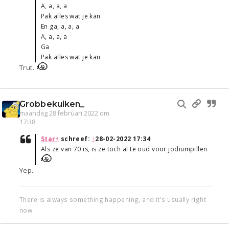
A, a, a, a
Pak alles wat je kan
En ga, a, a, a
A, a, a, a
Ga
Pak alles wat je kan
Trut.
Grobbekuiken_
maandag 28 februari 2022 om
17:38
Star⁴
schreef:
↑
28-02-2022 17:34
Als ze van 70 is, is ze toch al te oud voor jodiumpillen
Yep.
There is always something happening, and it's usually right
now