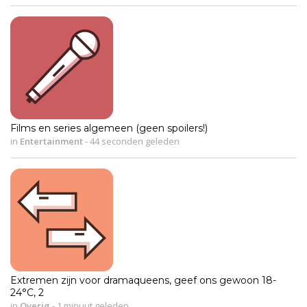
Films en series algemeen (geen spoilers!)
in
Entertainment
-
44 seconden geleden
Extremen zijn voor dramaqueens, geef ons gewoon 18-
24°C, 2
in
Overig
-
1 minuut geleden