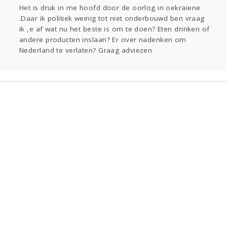
Sport
Contact
Viva zoekt
Aangeboden
Het is druk in me hoofd door de oorlog in oekraiene
.Daar ik politiek weinig tot niet onderbouwd ben vraag
Gevraagd
Horen
Doen
Zien
ik ,e af wat nu het beste is om te doen? Eten drinken of
Lezen
andere producten inslaan? Er over nadenken om
Nederland te verlaten? Graag adviezen