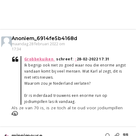
Anoniem_6914fe5b4168d
maandag 28 februari 2022 om
17:34
Grobbekuiken_
schreef:
↑
28-02-2022 17:31
Ik begrijp ook niet zo goed waar nou die enorme angst
vandaan komt bij veel mensen. Wat Karl al zegt, dit is
niet iets nieuws.
Waarom zou je Nederland verlaten?
Er is inderdaad trouwens een enorme run op
jodiumpillen las ik vandaag.
Als ze van 70 is, is ze toch al te oud voor jodiumpillen
minnimouse