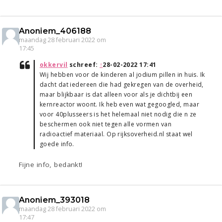
Anoniem_406188
maandag 28 februari 2022 om
17:45
okkervil
schreef:
↑
28-02-2022 17:41
Wij hebben voor de kinderen al jodium pillen in huis. Ik
dacht dat iedereen die had gekregen van de overheid,
maar blijkbaar is dat alleen voor als je dichtbij een
kernreactor woont. Ik heb even wat gegoogled, maar
voor 40plusseers is het helemaal niet nodig die n ze
beschermen ook niet tegen alle vormen van
radioactief materiaal. Op rijksoverheid.nl staat wel
goede info.
Fijne info, bedankt!
Anoniem_393018
maandag 28 februari 2022 om
17:47