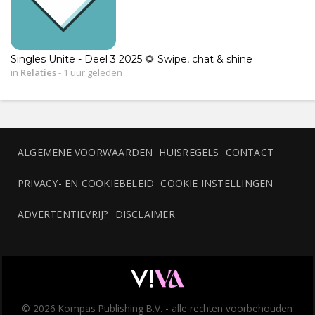
Singles Unite - Deel 3 2025 🌻 Swipe, chat & shine
in
Relaties
-
1 uur geleden
ALGEMENE VOORWAARDEN
HUISREGELS
CONTACT
PRIVACY- EN COOKIEBELEID
COOKIE INSTELLINGEN
ADVERTENTIEVRIJ?
DISCLAIMER
© 2026 Kompas Publishing B.V. - alle rechten voorbehouden