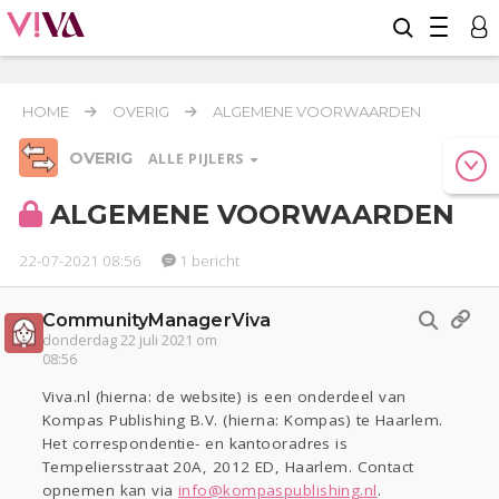
HOME
OVERIG
ALGEMENE VOORWAARDEN
OVERIG
ALLE PIJLERS
ALGEMENE VOORWAARDEN
22-07-2021 08:56
1 bericht
Relaties
Werk & Studie
Geld & Recht
Reizen
Seks
Gezondheid
Coronavirus
COVID-19
CommunityManagerViva
donderdag 22 juli 2021 om
Overig
08:56
Actueel
Oekraïne
Entertainment
Lijf & Lijn
Viva.nl (hierna: de website) is een onderdeel van
Kinderen
Digi
Eten
Mode & Beauty
Kompas Publishing B.V. (hierna: Kompas) te Haarlem.
Het correspondentie- en kantooradres is
Zwanger
Psyche
Thuis
Klussen
Tempeliersstraat 20A, 2012 ED, Haarlem. Contact
Sport
Contact
Viva zoekt
Aangeboden
opnemen kan via
info@kompaspublishing.nl
.