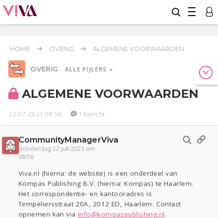
HOME
OVERIG
ALGEMENE VOORWAARDEN
OVERIG
ALLE PIJLERS
ALGEMENE VOORWAARDEN
22-07-2021 08:56
1 bericht
Relaties
Werk & Studie
Geld & Recht
Reizen
Seks
Gezondheid
Coronavirus
COVID-19
CommunityManagerViva
donderdag 22 juli 2021 om
Overig
08:56
Actueel
Oekraïne
Entertainment
Lijf & Lijn
Viva.nl (hierna: de website) is een onderdeel van
Kinderen
Digi
Eten
Mode & Beauty
Kompas Publishing B.V. (hierna: Kompas) te Haarlem.
Het correspondentie- en kantooradres is
Zwanger
Psyche
Thuis
Klussen
Tempeliersstraat 20A, 2012 ED, Haarlem. Contact
Sport
Contact
Viva zoekt
Aangeboden
opnemen kan via
info@kompaspublishing.nl
.