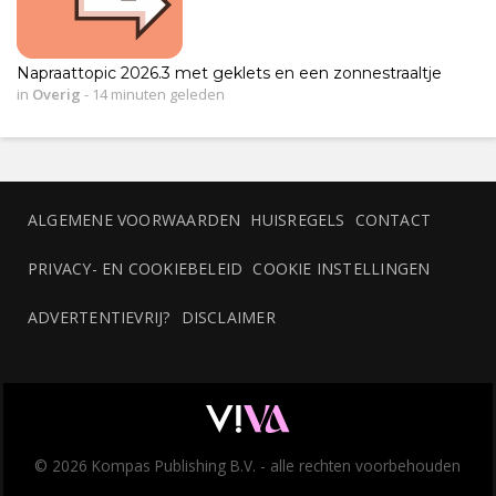
Napraattopic 2026.3 met geklets en een zonnestraaltje
in
Overig
-
14 minuten geleden
ALGEMENE VOORWAARDEN
HUISREGELS
CONTACT
PRIVACY- EN COOKIEBELEID
COOKIE INSTELLINGEN
ADVERTENTIEVRIJ?
DISCLAIMER
© 2026 Kompas Publishing B.V. - alle rechten voorbehouden