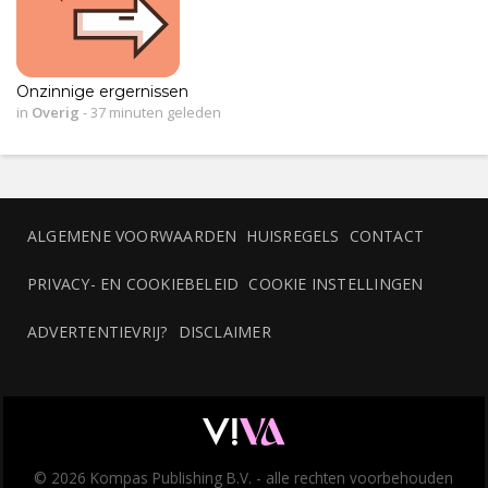
Onzinnige ergernissen
in
Overig
-
37 minuten geleden
ALGEMENE VOORWAARDEN
HUISREGELS
CONTACT
PRIVACY- EN COOKIEBELEID
COOKIE INSTELLINGEN
ADVERTENTIEVRIJ?
DISCLAIMER
© 2026 Kompas Publishing B.V. - alle rechten voorbehouden