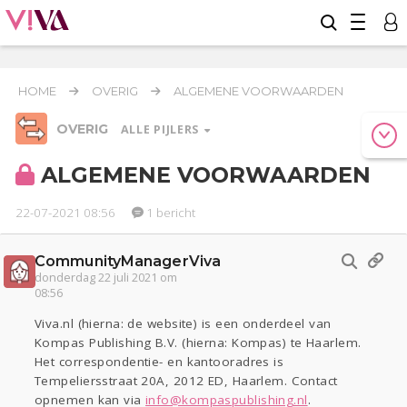
HOME
OVERIG
ALGEMENE VOORWAARDEN
OVERIG
ALLE PIJLERS
ALGEMENE VOORWAARDEN
22-07-2021 08:56
1 bericht
Relaties
Werk & Studie
Geld & Recht
Reizen
Seks
Gezondheid
Coronavirus
COVID-19
CommunityManagerViva
donderdag 22 juli 2021 om
Overig
08:56
Actueel
Oekraïne
Entertainment
Lijf & Lijn
Viva.nl (hierna: de website) is een onderdeel van
Kinderen
Digi
Eten
Mode & Beauty
Kompas Publishing B.V. (hierna: Kompas) te Haarlem.
Het correspondentie- en kantooradres is
Zwanger
Psyche
Thuis
Klussen
Tempeliersstraat 20A, 2012 ED, Haarlem. Contact
Sport
Contact
Viva zoekt
Aangeboden
opnemen kan via
info@kompaspublishing.nl
.