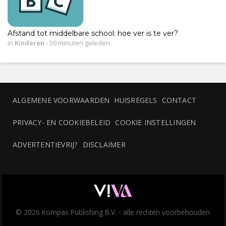
Afstand tot middelbare school: hoe ver is te ver?
in
Kinderen
-
50 minuten geleden
ALGEMENE VOORWAARDEN
HUISREGELS
CONTACT
PRIVACY- EN COOKIEBELEID
COOKIE INSTELLINGEN
ADVERTENTIEVRIJ?
DISCLAIMER
© 2026 Kompas Publishing B.V. - alle rechten voorbehouden