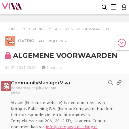
HOME
OVERIG
ALGEMENE VOORWAARDEN
OVERIG
ALLE PIJLERS
ALGEMENE VOORWAARDEN
22-07-2021 08:56
1 bericht
Relaties
Werk & Studie
Geld & Recht
Reizen
Seks
Gezondheid
Coronavirus
COVID-19
CommunityManagerViva
donderdag 22 juli 2021 om
Overig
08:56
Actueel
Oekraïne
Entertainment
Lijf & Lijn
Viva.nl (hierna: de website) is een onderdeel van
Kinderen
Digi
Eten
Mode & Beauty
Kompas Publishing B.V. (hierna: Kompas) te Haarlem.
Het correspondentie- en kantooradres is
Zwanger
Psyche
Thuis
Klussen
Tempeliersstraat 20A, 2012 ED, Haarlem. Contact
Sport
Contact
Viva zoekt
Aangeboden
opnemen kan via
info@kompaspublishing.nl
.