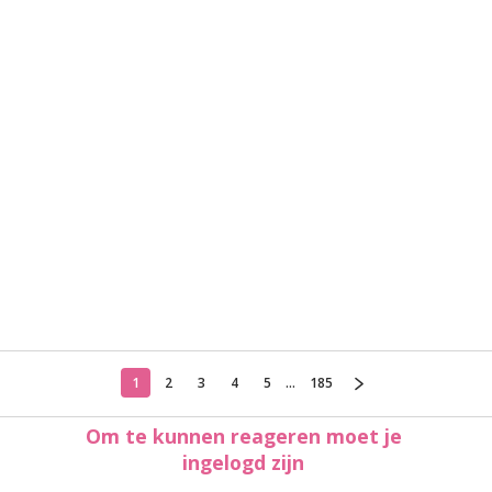
1
2
3
4
5
...
185
Om te kunnen reageren moet je
ingelogd zijn