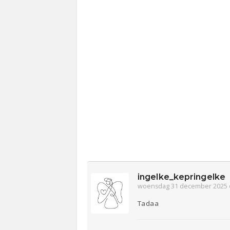
ingelke_kepringelke
woensdag 31 december 2025 
Tadaa