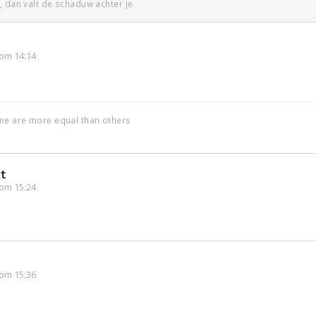
, dan valt de schaduw achter je.
om 14:14
ome are more equal than others
t
om 15:24
om 15:36