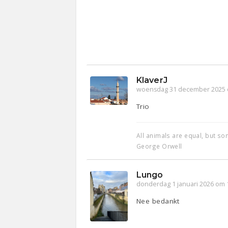
KlaverJ
woensdag 31 december 2025 
Trio
All animals are equal, but s
George Orwell
Lungo
donderdag 1 januari 2026 om 
Nee bedankt