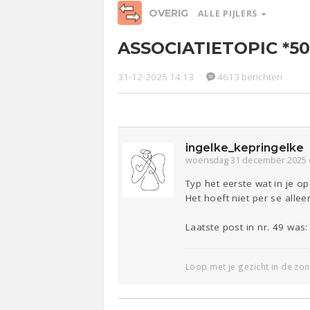
OVERIG
ALLE PIJLERS
ASSOCIATIETOPIC *50
Relaties
Werk &
Ge
Studie
31-12-2025 14:13
4613 berichten
Entertainment
Lijf & Lijn
Sport
Contact
ingelke_kepringelke
woensdag 31 december 2025 
Typ het eerste wat in je o
Het hoeft niet per se allee
Laatste post in nr. 49 wa
Loop met je gezicht in de zon