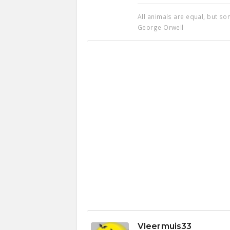
All animals are equal, but s
George Orwell
Vleermuis33