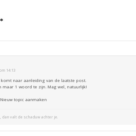
*
ld & Recht
Reizen
Seks
Gezondheid
Coronavirus
COVID-19
Overig
Kinderen
Digi
Eten
Mode &
Zwanger
Psyche
Beauty
Viva zoekt
Aangeboden
Gevraagd
Horen
Doen
Zien
om 14:13
p komt naar aanleiding van de laatste post.
n maar 1 woord te zijn. Mag wel, natuurlijk!
s: Nieuw topic aanmaken
, dan valt de schaduw achter je.