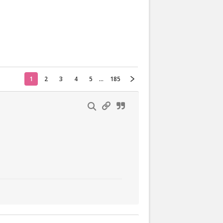
Actueel
Oekraïne
1
2
3
4
5
...
185
Thuis
Klussen
Lezen