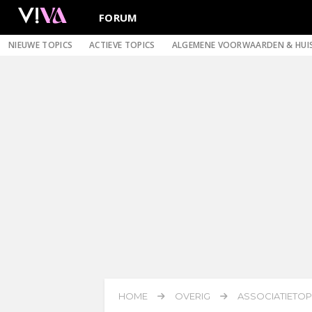
FORUM
NIEUWE TOPICS
ACTIEVE TOPICS
ALGEMENE VOORWAARDEN & HUI
HOME
OVERIG
ASSOCIATIETOPI