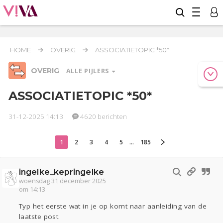
HOME
OVERIG
ASSOCIATIETOPIC *50*
OVERIG
ALLE PIJLERS
ASSOCIATIETOPIC *50*
31-12-2025 14:13
4620 berichten
Relaties
Werk & Studie
Geld & Recht
Reizen
Seks
Gezondheid
Coronavirus
COVID-19
1
2
3
4
5
...
185
Overig
ingelke_kepringelke
Actueel
Oekraïne
Entertainment
Lijf & Lijn
woensdag 31 december 2025
Kinderen
Digi
Eten
Mode & Beauty
om 14:13
Zwanger
Psyche
Thuis
Klussen
Typ het eerste wat in je op komt naar aanleiding van de
Sport
Contact
Viva zoekt
Aangeboden
laatste post.