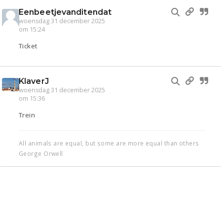
Eenbeetjevanditendat
woensdag 31 december 2025
om 15:24
Ticket
KlaverJ
woensdag 31 december 2025
om 15:36
Trein
All animals are equal, but some are more equal than others
George Orwell