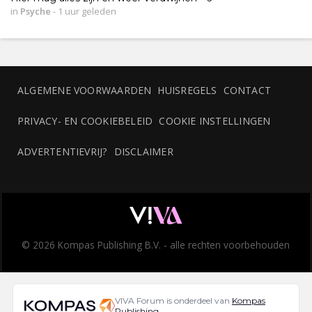
in
Psyche
-
1 uur geleden
ALGEMENE VOORWAARDEN
HUISREGELS
CONTACT
PRIVACY- EN COOKIEBELEID
COOKIE INSTELLINGEN
ADVERTENTIEVRIJ?
DISCLAIMER
© 2026 Kompas Publishing B.V. - alle rechten voorbehouden
VIVA Forum is onderdeel van
Kompas
Publishing