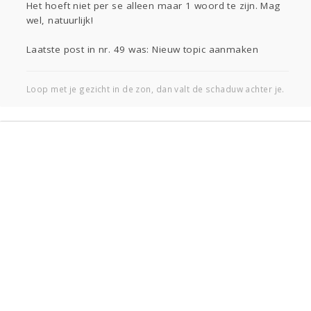
Gevraagd
Horen
Doen
Zien
Het hoeft niet per se alleen maar 1 woord te zijn. Mag
Lezen
wel, natuurlijk!
Laatste post in nr. 49 was: Nieuw topic aanmaken
Loop met je gezicht in de zon, dan valt de schaduw achter je.