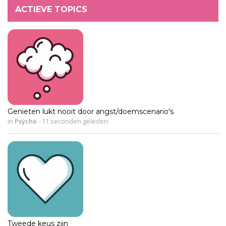
ACTIEVE TOPICS
Genieten lukt nooit door angst/doemscenario's
in
Psyche
-
11 seconden geleden
Tweede keus zijn