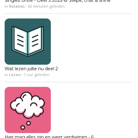
Singles Unite - Deel 3 2025 🌻 Swipe, chat & shine
in
Relaties
-
43 minuten geleden
Wat lezen jullie nu deel 2
in
Lezen
-
1 uur geleden
Hier mag alles zijn en weer verdwijnen - 6