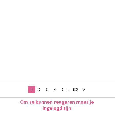
1
2
3
4
5
...
185
Om te kunnen reageren moet je
ingelogd zijn