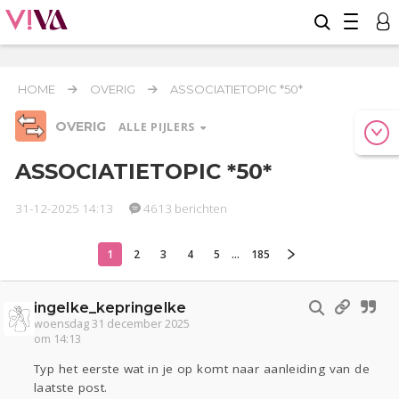
HOME
OVERIG
ASSOCIATIETOPIC *50*
OVERIG
ALLE PIJLERS
ASSOCIATIETOPIC *50*
31-12-2025 14:13
4613 berichten
Relaties
Werk & Studie
Geld & Recht
Reizen
Seks
Gezondheid
Coronavirus
COVID-19
1
2
3
4
5
...
185
Overig
ingelke_kepringelke
Actueel
Oekraïne
Entertainment
Lijf & Lijn
woensdag 31 december 2025
Kinderen
Digi
Eten
Mode & Beauty
om 14:13
Zwanger
Psyche
Thuis
Klussen
Typ het eerste wat in je op komt naar aanleiding van de
Sport
Contact
Viva zoekt
Aangeboden
laatste post.