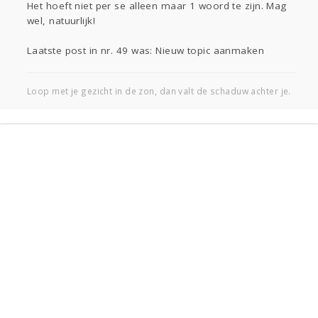
Gevraagd
Horen
Doen
Zien
Het hoeft niet per se alleen maar 1 woord te zijn. Mag
Lezen
wel, natuurlijk!
Laatste post in nr. 49 was: Nieuw topic aanmaken
Loop met je gezicht in de zon, dan valt de schaduw achter je.