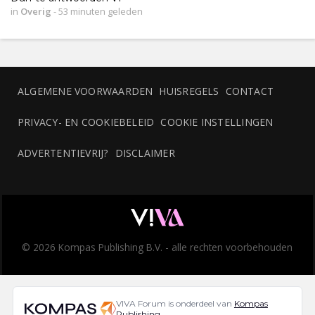
in
Overig
-
53 minuten geleden
ALGEMENE VOORWAARDEN
HUISREGELS
CONTACT
PRIVACY- EN COOKIEBELEID
COOKIE INSTELLINGEN
ADVERTENTIEVRIJ?
DISCLAIMER
© 2026 Kompas Publishing B.V. - alle rechten voorbehouden
VIVA Forum is onderdeel van
Kompas
Publishing