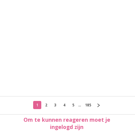
1
2
3
4
5
...
185
Om te kunnen reageren moet je
ingelogd zijn