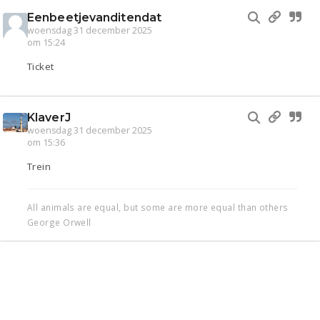
Eenbeetjevanditendat
woensdag 31 december 2025
om 15:24
Ticket
KlaverJ
woensdag 31 december 2025
om 15:36
Trein
All animals are equal, but some are more equal than others
George Orwell