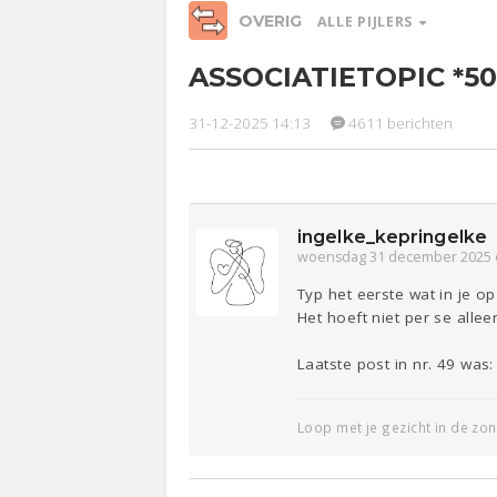
OVERIG
ALLE PIJLERS
ASSOCIATIETOPIC *50
Relaties
Werk &
Ge
Studie
31-12-2025 14:13
4611 berichten
Entertainment
Lijf & Lijn
Sport
Contact
ingelke_kepringelke
woensdag 31 december 2025 
Typ het eerste wat in je o
Het hoeft niet per se allee
Laatste post in nr. 49 wa
Loop met je gezicht in de zon