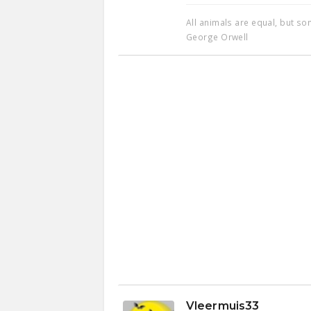
All animals are equal, but s
George Orwell
Vleermuis33