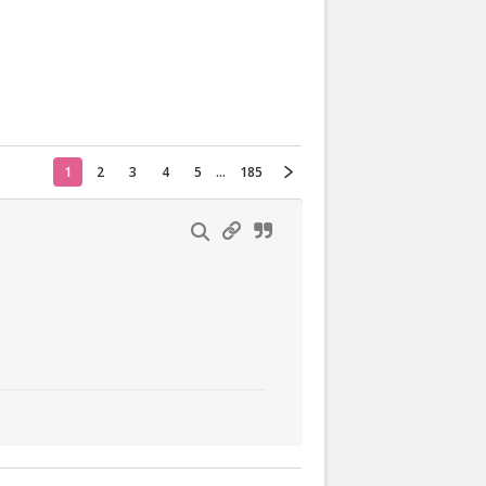
Actueel
Oekraïne
1
2
3
4
5
...
185
Thuis
Klussen
Lezen