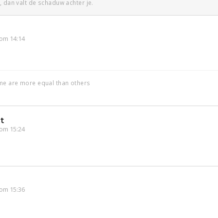
, dan valt de schaduw achter je.
om 14:14
ome are more equal than others
t
om 15:24
om 15:36