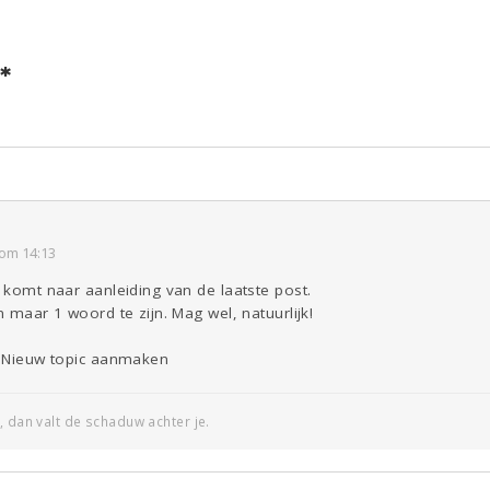
*
ld & Recht
Reizen
Seks
Gezondheid
Coronavirus
COVID-19
Overig
Kinderen
Digi
Eten
Mode &
Zwanger
Psyche
Beauty
Viva zoekt
Aangeboden
Gevraagd
Horen
Doen
Zien
om 14:13
p komt naar aanleiding van de laatste post.
n maar 1 woord te zijn. Mag wel, natuurlijk!
s: Nieuw topic aanmaken
, dan valt de schaduw achter je.