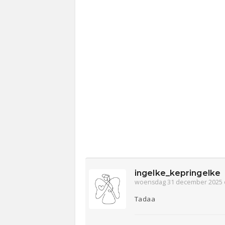
ingelke_kepringelke
woensdag 31 december 2025 
Tadaa