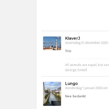
KlaverJ
woensdag 31 december 2025 
Trio
All animals are equal, but s
George Orwell
Lungo
donderdag 1 januari 2026 om 
Nee bedankt