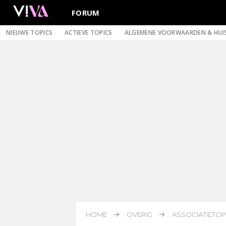
FORUM
NIEUWE TOPICS
ACTIEVE TOPICS
ALGEMENE VOORWAARDEN & HUI
HOME
OVERIG
ASSOCIATIETOPI