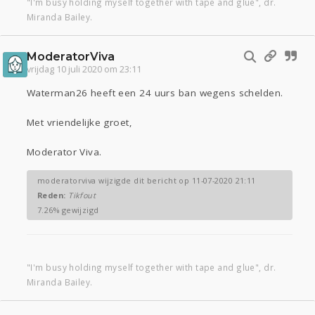
"I'm busy holding myself together with tape and glue", dr.
Miranda Bailey.
ModeratorViva
vrijdag 10 juli 2020 om 23:11
Waterman26 heeft een 24 uurs ban wegens schelden.
Met vriendelijke groet,
Moderator Viva.
moderatorviva wijzigde dit bericht op 11-07-2020 21:11
Reden:
Tikfout
7.26% gewijzigd
"I'm busy holding myself together with tape and glue", dr.
Miranda Bailey.