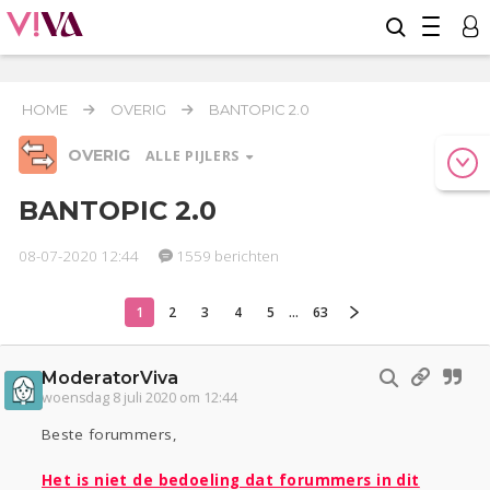
HOME
OVERIG
BANTOPIC 2.0
OVERIG
ALLE PIJLERS
BANTOPIC 2.0
08-07-2020 12:44
1559 berichten
Relaties
Werk & Studie
Geld & Recht
Reizen
Seks
Gezondheid
Coronavirus
COVID-19
1
2
3
4
5
...
63
Overig
ModeratorViva
Actueel
Oekraïne
Entertainment
Lijf & Lijn
woensdag 8 juli 2020 om 12:44
Kinderen
Digi
Eten
Mode & Beauty
Beste forummers,
Zwanger
Psyche
Thuis
Klussen
Sport
Contact
Viva zoekt
Aangeboden
Het is niet de bedoeling dat forummers in dit