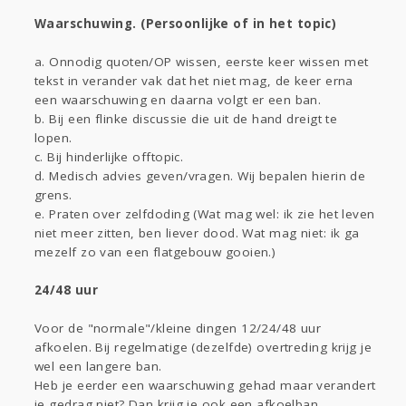
Waarschuwing. (Persoonlijke of in het topic)
a. Onnodig quoten/OP wissen, eerste keer wissen met
tekst in verander vak dat het niet mag, de keer erna
een waarschuwing en daarna volgt er een ban.
b. Bij een flinke discussie die uit de hand dreigt te
lopen.
c. Bij hinderlijke offtopic.
d. Medisch advies geven/vragen. Wij bepalen hierin de
grens.
e. Praten over zelfdoding (Wat mag wel: ik zie het leven
niet meer zitten, ben liever dood. Wat mag niet: ik ga
mezelf zo van een flatgebouw gooien.)
24/48 uur
Voor de "normale"/kleine dingen 12/24/48 uur
afkoelen. Bij regelmatige (dezelfde) overtreding krijg je
wel een langere ban.
Heb je eerder een waarschuwing gehad maar verandert
je gedrag niet? Dan krijg je ook een afkoelban.