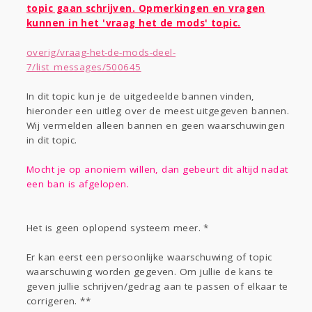
Gevraagd
Horen
Doen
Zien
topic gaan schrijven. Opmerkingen en vragen
Lezen
kunnen in het 'vraag het de mods' topic.
overig/vraag-het-de-mods-deel-
7/list_messages/500645
In dit topic kun je de uitgedeelde bannen vinden,
hieronder een uitleg over de meest uitgegeven bannen.
Wij vermelden alleen bannen en geen waarschuwingen
in dit topic.
Mocht je op anoniem willen, dan gebeurt dit altijd nadat
een ban is afgelopen.
Het is geen oplopend systeem meer. *
Er kan eerst een persoonlijke waarschuwing of topic
waarschuwing worden gegeven. Om jullie de kans te
geven jullie schrijven/gedrag aan te passen of elkaar te
corrigeren. **