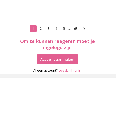
1
2
3
4
5
...
63
Om te kunnen reageren moet je
ingelogd zijn
Account aanmaken
Al een account?
Log dan hier in