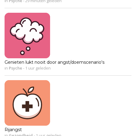
in
Psyche
-
29 minuten geleden
Genieten lukt nooit door angst/doemscenario's
in
Psyche
-
1 uur geleden
Rijangst
in
Gezondheid
-
1 uur geleden