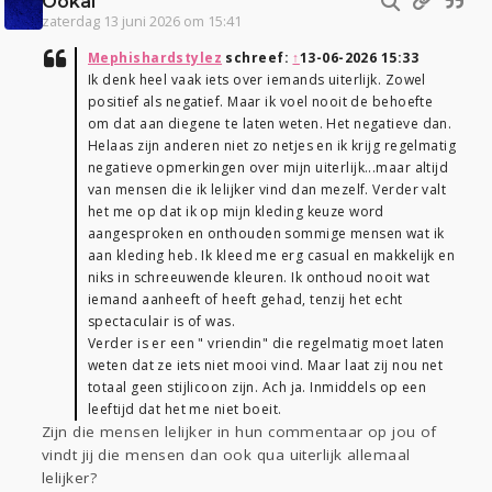
Ookal
zaterdag 13 juni 2026 om 15:41
Mephishardstylez
schreef:
↑
13-06-2026 15:33
Ik denk heel vaak iets over iemands uiterlijk. Zowel
positief als negatief. Maar ik voel nooit de behoefte
om dat aan diegene te laten weten. Het negatieve dan.
Helaas zijn anderen niet zo netjes en ik krijg regelmatig
negatieve opmerkingen over mijn uiterlijk...maar altijd
van mensen die ik lelijker vind dan mezelf. Verder valt
het me op dat ik op mijn kleding keuze word
aangesproken en onthouden sommige mensen wat ik
aan kleding heb. Ik kleed me erg casual en makkelijk en
niks in schreeuwende kleuren. Ik onthoud nooit wat
iemand aanheeft of heeft gehad, tenzij het echt
spectaculair is of was.
Verder is er een " vriendin" die regelmatig moet laten
weten dat ze iets niet mooi vind. Maar laat zij nou net
totaal geen stijlicoon zijn. Ach ja. Inmiddels op een
leeftijd dat het me niet boeit.
Zijn die mensen lelijker in hun commentaar op jou of
vindt jij die mensen dan ook qua uiterlijk allemaal
lelijker?