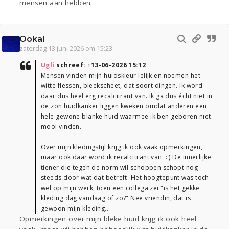
mensen aan hebben.
Ookal
zaterdag 13 juni 2026 om 15:23
Ugli
schreef:
↑
13-06-2026 15:12
Mensen vinden mijn huidskleur lelijk en noemen het
witte flessen, bleekscheet, dat soort dingen. Ik word
daar dus heel erg recalcitrant van. Ik ga dus écht niet in
de zon huidkanker liggen kweken omdat anderen een
hele gewone blanke huid waarmee ik ben geboren niet
mooi vinden.
Over mijn kledingstijl krijg ik ook vaak opmerkingen,
maar ook daar word ik recalcitrant van. :') De innerlijke
tiener die tegen de norm wil schoppen schopt nog
steeds door wat dat betreft. Het hoogtepunt was toch
wel op mijn werk, toen een collega zei "is het gekke
kleding dag vandaag of zo?" Nee vriendin, dat is
gewoon mijn kleding...
Opmerkingen over mijn bleke huid krijg ik ook heel