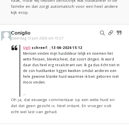
vaak, maar wij hebben behoorlijk wat huidkanker in de
familie en dat zorgt automatisch voor een heel andere
kijk erop.
Coniglio
zaterdag 13 juni 2026 om 15:27
Ugli
schreef:
↑
13-06-2026 15:12
Mensen vinden mijn huidskleur lelijk en noemen het
witte flessen, bleekscheet, dat soort dingen. Ik word
daar dus heel erg recalcitrant van. Ik ga dus écht niet in
de zon huidkanker liggen kweken omdat anderen een
hele gewone blanke huid waarmee ik ben geboren niet
mooi vinden.
…
Oh ja, dat eeuwige commentaar op een witte huid en
dat dat geen gezicht is. Heel irritant. En vroeger ook
echt wel last van gehad.