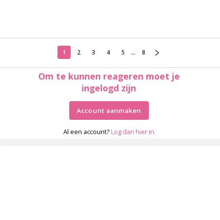
1
2
3
4
5
...
8
Om te kunnen reageren moet je
ingelogd zijn
Account aanmaken
Al een account?
Log dan hier in