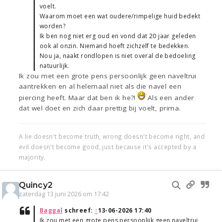
voelt.
Waarom moet een wat oudere/rimpelige huid bedekt
worden?
Ik ben nog niet erg oud en vond dat 20 jaar geleden
ook al onzin. Niemand hoeft zichzelf te bedekken.
Nou ja, naakt rondlopen is niet overal de bedoeling
natuurlijk.
Ik zou met een grote pens persoonlijk geen naveltrui
aantrekken en al helemaal niet als die navel een
piercing heeft. Maar dat ben ik he?!
Als een ander
dat wel doet en zich daar prettig bij voelt, prima.
A lie doesn't become truth, wrong doesn't become right, and
evil doesn't become good, just because it's accepted by a
majority.
Quincy2
zaterdag 13 juni 2026 om 17:42
Baggal
schreef:
↑
13-06-2026 17:40
Ik zou met een grote pens persoonlijk geen naveltrui