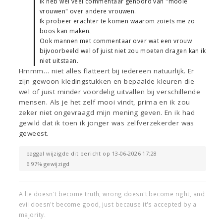
Ik heb wel veel commentaar gehoord van "mooie
vrouwen" over andere vrouwen.
Ik probeer erachter te komen waarom zoiets me zo
boos kan maken.
Ook mannen met commentaar over wat een vrouw
bijvoorbeeld wel of juist niet zou moeten dragen kan ik
niet uitstaan.
Hmmm… niet alles flatteert bij iedereen natuurlijk. Er
zijn gewoon kledingstukken en bepaalde kleuren die
wel of juist minder voordelig uitvallen bij verschillende
mensen. Als je het zelf mooi vindt, prima en ik zou
zeker niet ongevraagd mijn mening geven. En ik had
gewild dat ik toen ik jonger was zelfverzekerder was
geweest.
baggal wijzigde dit bericht op 13-06-2026 17:28
6.97% gewijzigd
A lie doesn't become truth, wrong doesn't become right, and
evil doesn't become good, just because it's accepted by a
majority.