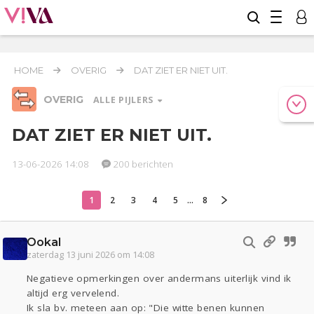
HOME
OVERIG
DAT ZIET ER NIET UIT.
OVERIG
ALLE PIJLERS
DAT ZIET ER NIET UIT.
13-06-2026 14:08
200 berichten
Relaties
Werk & Studie
Geld & Recht
Reizen
Seks
Gezondheid
Coronavirus
COVID-19
1
2
3
4
5
...
8
Overig
Ookal
Actueel
Oekraïne
Entertainment
Lijf & Lijn
zaterdag 13 juni 2026 om 14:08
Kinderen
Digi
Eten
Mode & Beauty
Negatieve opmerkingen over andermans uiterlijk vind ik
Zwanger
Psyche
Thuis
Klussen
altijd erg vervelend.
Sport
Contact
Viva zoekt
Aangeboden
Ik sla bv. meteen aan op: "Die witte benen kunnen