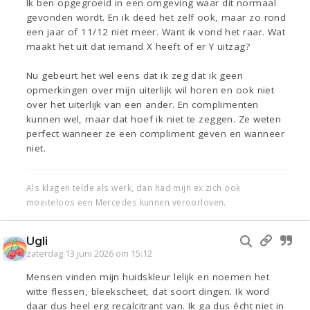
Ik ben opgegroeid in een omgeving waar dit normaal
gevonden wordt. En ik deed het zelf ook, maar zo rond
een jaar of 11/12 niet meer. Want ik vond het raar. Wat
maakt het uit dat iemand X heeft of er Y uitzag?
Nu gebeurt het wel eens dat ik zeg dat ik geen
opmerkingen over mijn uiterlijk wil horen en ook niet
over het uiterlijk van een ander. En complimenten
kunnen wel, maar dat hoef ik niet te zeggen. Ze weten
perfect wanneer ze een compliment geven en wanneer
niet.
Als klagen telde als werk, dan had mijn ex zich ook
moeiteloos een Mercedes kunnen veroorloven.
Ugli
zaterdag 13 juni 2026 om 15:12
Mensen vinden mijn huidskleur lelijk en noemen het
witte flessen, bleekscheet, dat soort dingen. Ik word
daar dus heel erg recalcitrant van. Ik ga dus écht niet in