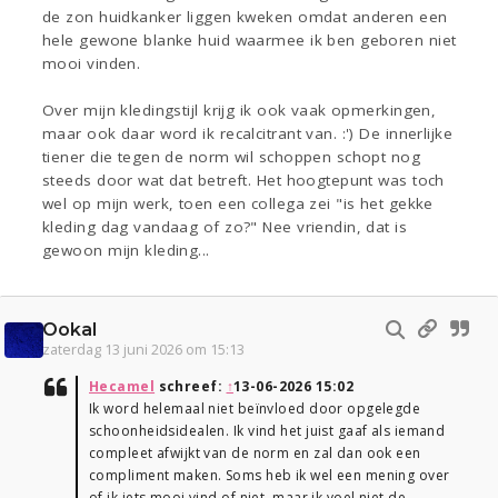
de zon huidkanker liggen kweken omdat anderen een
hele gewone blanke huid waarmee ik ben geboren niet
mooi vinden.
Over mijn kledingstijl krijg ik ook vaak opmerkingen,
maar ook daar word ik recalcitrant van. :') De innerlijke
tiener die tegen de norm wil schoppen schopt nog
steeds door wat dat betreft. Het hoogtepunt was toch
wel op mijn werk, toen een collega zei "is het gekke
kleding dag vandaag of zo?" Nee vriendin, dat is
gewoon mijn kleding...
Ookal
zaterdag 13 juni 2026 om 15:13
Hecamel
schreef:
↑
13-06-2026 15:02
Ik word helemaal niet beïnvloed door opgelegde
schoonheidsidealen. Ik vind het juist gaaf als iemand
compleet afwijkt van de norm en zal dan ook een
compliment maken. Soms heb ik wel een mening over
of ik iets mooi vind of niet, maar ik voel niet de