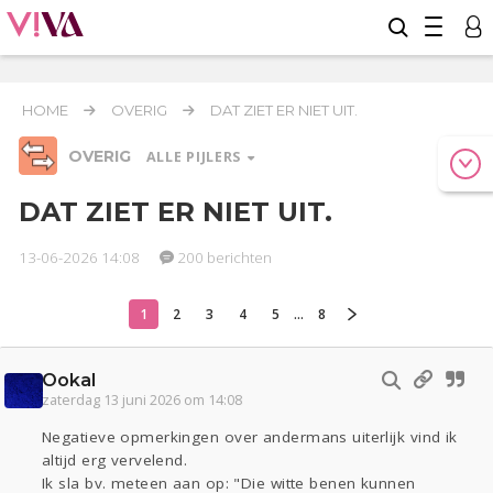
HOME
OVERIG
DAT ZIET ER NIET UIT.
OVERIG
ALLE PIJLERS
DAT ZIET ER NIET UIT.
13-06-2026 14:08
200 berichten
Relaties
Werk & Studie
Geld & Recht
Reizen
Seks
Gezondheid
Coronavirus
COVID-19
1
2
3
4
5
...
8
Overig
Ookal
Actueel
Oekraïne
Entertainment
Lijf & Lijn
zaterdag 13 juni 2026 om 14:08
Kinderen
Digi
Eten
Mode & Beauty
Negatieve opmerkingen over andermans uiterlijk vind ik
Zwanger
Psyche
Thuis
Klussen
altijd erg vervelend.
Sport
Contact
Viva zoekt
Aangeboden
Ik sla bv. meteen aan op: "Die witte benen kunnen