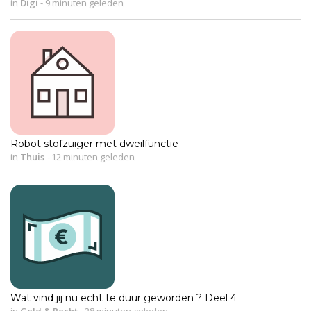
in
Digi
-
9 minuten geleden
Robot stofzuiger met dweilfunctie
in
Thuis
-
12 minuten geleden
Wat vind jij nu echt te duur geworden ? Deel 4
in
Geld & Recht
-
28 minuten geleden