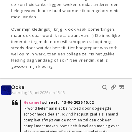
de zon huidkanker liggen kweken omdat anderen een
hele gewone blanke huid waarmee ik ben geboren niet
mooi vinden.
Over mijn kledingstijl krijg ik ook vaak opmerkingen,
maar ook daar word ik recalcitrant van. :') De innerlijke
tiener die tegen de norm wil schoppen schopt nog
steeds door wat dat betreft. Het hoogtepunt was toch
wel op mijn werk, toen een collega zei "is het gekke
kleding dag vandaag of zo?" Nee vriendin, dat is
gewoon mijn kleding...
Ookal
zaterdag 13 juni 2026 om 15:13
Hecamel
schreef:
↑
13-06-2026 15:02
Ik word helemaal niet beïnvloed door opgelegde
schoonheidsidealen. Ik vind het juist gaaf als iemand
compleet afwijkt van de norm en zal dan ook een
compliment maken. Soms heb ik wel een mening over
of ik iets mooi vind of niet, maar ik voel niet de