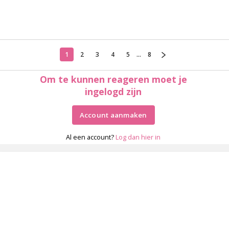
1
2
3
4
5
...
8
Om te kunnen reageren moet je
ingelogd zijn
Account aanmaken
Al een account?
Log dan hier in