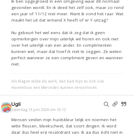
Ik ben opgegroeid in een omgeving waar dit normaal
gevonden wordt. En ik deed het zelf ook, maar zo rond
een jaar of 11/12 niet meer. Want ik vond het raar. Wat
maakt het uit dat iemand X heeft of er Y uitzag?
Nu gebeurt het wel eens dat ik zeg dat ik geen
opmerkingen over mijn uiterlijk wil horen en ook niet
over het uiterlijk van een ander. En complimenten
kunnen wel, maar dat hoef ik niet te zeggen. Ze weten
perfect wanneer ze een compliment geven en wanneer
niet.
Als klagen telde als werk, dan had mijn ex zich ook
moeiteloos een Mercedes kunnen veroorloven.
Ugli
zaterdag 13 juni 2026 om 15:12
Mensen vinden mijn huidskleur lelijk en noemen het
witte flessen, bleekscheet, dat soort dingen. Ik word
daar dus heel erg recalcitrant van. Ik ga dus écht niet in