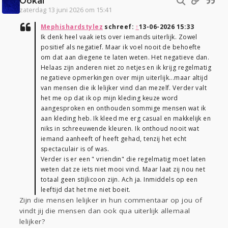
Ookal
zaterdag 13 juni 2026 om 15:41
Mephishardstylez
schreef:
↑
13-06-2026 15:33
Ik denk heel vaak iets over iemands uiterlijk. Zowel
positief als negatief. Maar ik voel nooit de behoefte
om dat aan diegene te laten weten. Het negatieve dan.
Helaas zijn anderen niet zo netjes en ik krijg regelmatig
negatieve opmerkingen over mijn uiterlijk...maar altijd
van mensen die ik lelijker vind dan mezelf. Verder valt
het me op dat ik op mijn kleding keuze word
aangesproken en onthouden sommige mensen wat ik
aan kleding heb. Ik kleed me erg casual en makkelijk en
niks in schreeuwende kleuren. Ik onthoud nooit wat
iemand aanheeft of heeft gehad, tenzij het echt
spectaculair is of was.
Verder is er een " vriendin" die regelmatig moet laten
weten dat ze iets niet mooi vind. Maar laat zij nou net
totaal geen stijlicoon zijn. Ach ja. Inmiddels op een
leeftijd dat het me niet boeit.
Zijn die mensen lelijker in hun commentaar op jou of
vindt jij die mensen dan ook qua uiterlijk allemaal
lelijker?