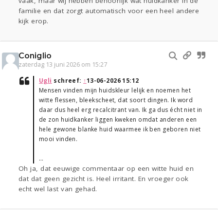
vaak, maar wij hebben behoorlijk wat huidkanker in de
familie en dat zorgt automatisch voor een heel andere
kijk erop.
Coniglio
zaterdag 13 juni 2026 om 15:27
Ugli
schreef:
↑
13-06-2026 15:12
Mensen vinden mijn huidskleur lelijk en noemen het
witte flessen, bleekscheet, dat soort dingen. Ik word
daar dus heel erg recalcitrant van. Ik ga dus écht niet in
de zon huidkanker liggen kweken omdat anderen een
hele gewone blanke huid waarmee ik ben geboren niet
mooi vinden.
…
Oh ja, dat eeuwige commentaar op een witte huid en
dat dat geen gezicht is. Heel irritant. En vroeger ook
echt wel last van gehad.