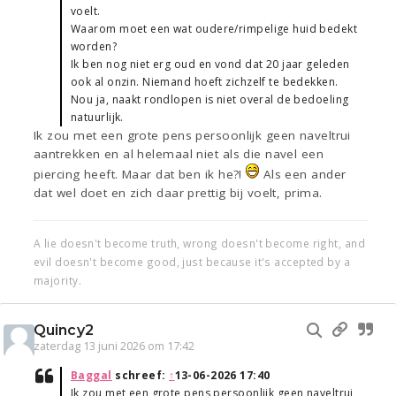
voelt.
Waarom moet een wat oudere/rimpelige huid bedekt
worden?
Ik ben nog niet erg oud en vond dat 20 jaar geleden
ook al onzin. Niemand hoeft zichzelf te bedekken.
Nou ja, naakt rondlopen is niet overal de bedoeling
natuurlijk.
Ik zou met een grote pens persoonlijk geen naveltrui
aantrekken en al helemaal niet als die navel een
piercing heeft. Maar dat ben ik he?!
Als een ander
dat wel doet en zich daar prettig bij voelt, prima.
A lie doesn't become truth, wrong doesn't become right, and
evil doesn't become good, just because it's accepted by a
majority.
Quincy2
zaterdag 13 juni 2026 om 17:42
Baggal
schreef:
↑
13-06-2026 17:40
Ik zou met een grote pens persoonlijk geen naveltrui