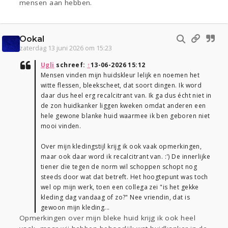
mensen aan hebben.
Ookal
zaterdag 13 juni 2026 om 15:23
Ugli
schreef:
↑
13-06-2026 15:12
Mensen vinden mijn huidskleur lelijk en noemen het
witte flessen, bleekscheet, dat soort dingen. Ik word
daar dus heel erg recalcitrant van. Ik ga dus écht niet in
de zon huidkanker liggen kweken omdat anderen een
hele gewone blanke huid waarmee ik ben geboren niet
mooi vinden.
Over mijn kledingstijl krijg ik ook vaak opmerkingen,
maar ook daar word ik recalcitrant van. :') De innerlijke
tiener die tegen de norm wil schoppen schopt nog
steeds door wat dat betreft. Het hoogtepunt was toch
wel op mijn werk, toen een collega zei "is het gekke
kleding dag vandaag of zo?" Nee vriendin, dat is
gewoon mijn kleding...
Opmerkingen over mijn bleke huid krijg ik ook heel