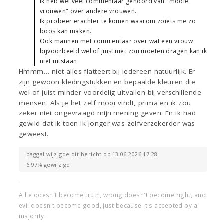
Ik heb wel veel commentaar gehoord van "mooie
vrouwen" over andere vrouwen.
Ik probeer erachter te komen waarom zoiets me zo
boos kan maken.
Ook mannen met commentaar over wat een vrouw
bijvoorbeeld wel of juist niet zou moeten dragen kan ik
niet uitstaan.
Hmmm… niet alles flatteert bij iedereen natuurlijk. Er
zijn gewoon kledingstukken en bepaalde kleuren die
wel of juist minder voordelig uitvallen bij verschillende
mensen. Als je het zelf mooi vindt, prima en ik zou
zeker niet ongevraagd mijn mening geven. En ik had
gewild dat ik toen ik jonger was zelfverzekerder was
geweest.
baggal wijzigde dit bericht op 13-06-2026 17:28
6.97% gewijzigd
A lie doesn't become truth, wrong doesn't become right, and
evil doesn't become good, just because it's accepted by a
majority.