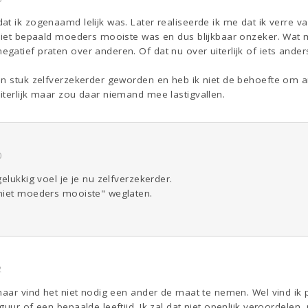
t ik zogenaamd lelijk was. Later realiseerde ik me dat ik verre va
niet bepaald moeders mooiste was en dus blijkbaar onzeker. Wat me
atief praten over anderen. Of dat nu over uiterlijk of iets ander
en stuk zelfverzekerder geworden en heb ik niet de behoefte om 
iterlijk maar zou daar niemand mee lastigvallen.
0
elukkig voel je je nu zelfverzekerder.
niet moeders mooiste" weglaten.
2
maar vind het niet nodig een ander de maat te nemen. Wel vind ik p
guur of een bepaalde leeftijd. Ik zal dat niet openlijk veroordele