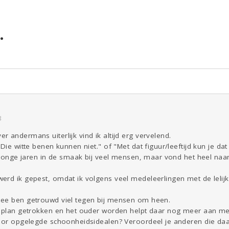
.
ld & Recht
Reizen
Seks
Gezondheid
Coronavirus
COVID-19
Overig
Kinderen
Digi
Eten
Mode &
Zwanger
Psyche
Beauty
Viva zoekt
Aangeboden
Gevraagd
Horen
Doen
Zien
8
 andermans uiterlijk vind ik altijd erg vervelend.
Die witte benen kunnen niet." of "Met dat figuur/leeftijd kun je dat
jn jonge jaren in de smaak bij veel mensen, maar vond het heel n
erd ik gepest, omdat ik volgens veel medeleerlingen met de lelij
mee ben getrouwd viel tegen bij mensen om heen.
n plan getrokken en het ouder worden helpt daar nog meer aan me
door opgelegde schoonheidsidealen? Veroordeel je anderen die daa