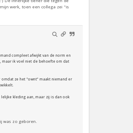
') De innerlijke tiener die tegen de
ijn werk, toen een collega zei "is
 iemand compleet afwijkt van de norm en
, maar ik voel niet de behoefte om dat
ar omdat ze het "ownt" maakt niemand er
wikkelt.
lelijke kleding aan, maar zij is dan ook
ij was zo geboren.