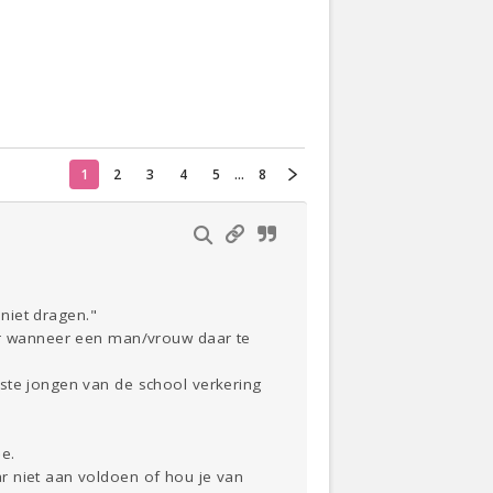
Actueel
Oekraïne
1
2
3
4
5
...
8
Thuis
Klussen
Lezen
 niet dragen."
aar wanneer een man/vrouw daar te
kste jongen van de school verkering
e.
r niet aan voldoen of hou je van