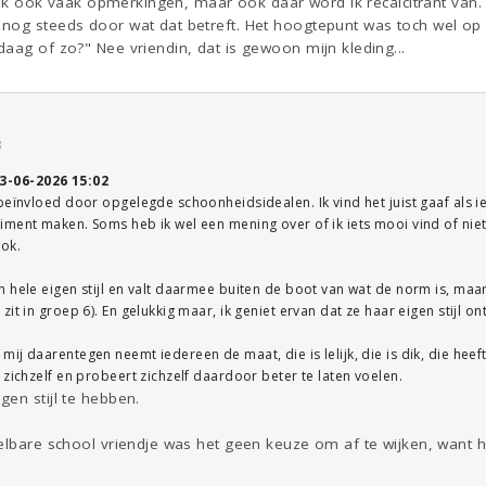
g ik ook vaak opmerkingen, maar ook daar word ik recalcitrant van. :
nog steeds door wat dat betreft. Het hoogtepunt was toch wel op m
aag of zo?" Nee vriendin, dat is gewoon mijn kleding...
3
3-06-2026 15:02
beïnvloed door opgelegde schoonheidsidealen. Ik vind het juist gaaf als
ment maken. Soms heb ik wel een mening over of ik iets mooi vind of niet
ook.
n hele eigen stijl en valt daarmee buiten de boot van wat de norm is, ma
it in groep 6). En gelukkig maar, ik geniet ervan dat ze haar eigen stijl ont
j daarentegen neemt iedereen de maat, die is lelijk, die is dik, die heeft 
 zichzelf en probeert zichzelf daardoor beter te laten voelen.
en stijl te hebben.
elbare school vriendje was het geen keuze om af te wijken, want h