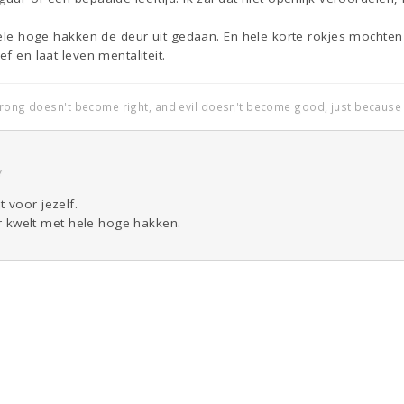
 hele hoge hakken de deur uit gedaan. En hele korte rokjes mochten o
ef en laat leven mentaliteit.
wrong doesn't become right, and evil doesn't become good, just because i
7
 voor jezelf.
ger kwelt met hele hoge hakken.