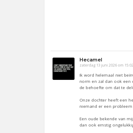
Hecamel
zaterdag 13 juni 2026 om 15:0
Ik word helemaal niet beïn
norm en zal dan ook een c
de behoefte om dat te del
Onze dochter heeft een he
niemand er een probleem van
Een oude bekende van mij da
dan ook ernstig ongelukkig