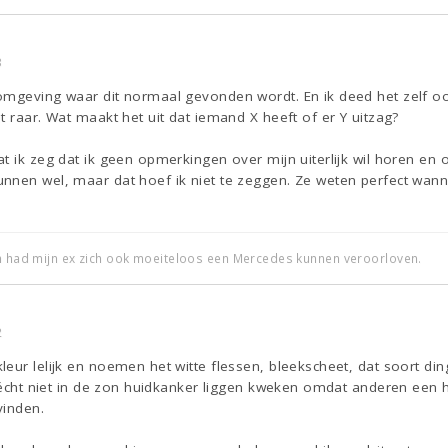
3
omgeving waar dit normaal gevonden wordt. En ik deed het zelf o
t raar. Wat maakt het uit dat iemand X heeft of er Y uitzag?
t ik zeg dat ik geen opmerkingen over mijn uiterlijk wil horen en oo
nnen wel, maar dat hoef ik niet te zeggen. Ze weten perfect wa
an had mijn ex zich ook moeiteloos een Mercedes kunnen veroorloven.
2
eur lelijk en noemen het witte flessen, bleekscheet, dat soort din
us écht niet in de zon huidkanker liggen kweken omdat anderen ee
vinden.