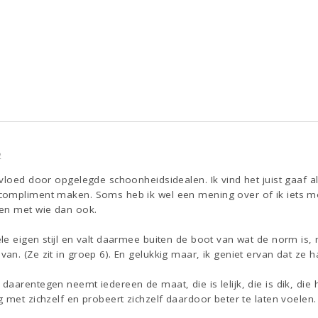
2
vloed door opgelegde schoonheidsidealen. Ik vind het juist gaaf a
ompliment maken. Soms heb ik wel een mening over of ik iets mooi
en met wie dan ook.
le eigen stijl en valt daarmee buiten de boot van wat de norm is
. (Ze zit in groep 6). En gelukkig maar, ik geniet ervan dat ze haa
arentegen neemt iedereen de maat, die is lelijk, die is dik, die he
 met zichzelf en probeert zichzelf daardoor beter te laten voelen.