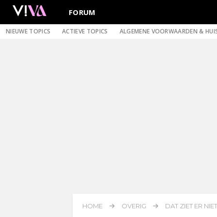
FORUM
NIEUWE TOPICS
ACTIEVE TOPICS
ALGEMENE VOORWAARDEN & HUI
HOME
OVERIG
DAT ZIET ER NIET