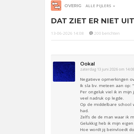
OVERIG
ALLE PIJLERS
DAT ZIET ER NIET UIT
Relaties
Werk &
Ge
Studie
13-06-2026 14:08
200 berichten
Entertainment
Lijf & Lijn
Sport
Contact
Ookal
zaterdag 13 juni 2026 om 14:0
Negatieve opmerkingen over
Ik sla bv. meteen aan op: "
Per ongeluk viel ik in mi
veel nadruk op legde.
Op de middelbare school w
had.
Zelfs de de man waar ik 
Gelukkig heb ik mijn eige
Hoe wordt jij beïnvloedt 