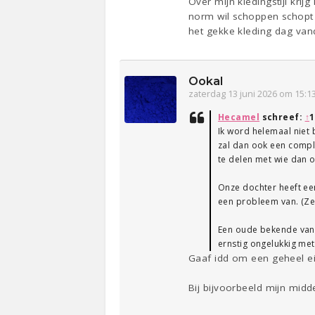
Over mijn kledingstijl krij
norm wil schoppen schopt 
het gekke kleding dag vand
Ookal
zaterdag 13 juni 2026 om 15:1
Hecamel
schreef:
↑
1
Ik word helemaal niet 
zal dan ook een compli
te delen met wie dan 
Onze dochter heeft ee
een probleem van. (Ze z
Een oude bekende van mi
ernstig ongelukkig met
Gaaf idd om een geheel eig
Bij bijvoorbeeld mijn midd