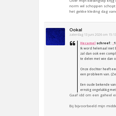
Over mijn kledingstijl krij
norm wil schoppen schopt 
het gekke kleding dag vand
Ookal
zaterdag 13 juni 2026 om 15:1
Hecamel
schreef:
↑
1
Ik word helemaal niet 
zal dan ook een compli
te delen met wie dan 
Onze dochter heeft ee
een probleem van. (Ze z
Een oude bekende van mi
ernstig ongelukkig met
Gaaf idd om een geheel eig
Bij bijvoorbeeld mijn midd