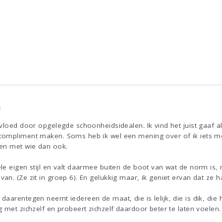
2
vloed door opgelegde schoonheidsidealen. Ik vind het juist gaaf a
ompliment maken. Soms heb ik wel een mening over of ik iets mooi
en met wie dan ook.
le eigen stijl en valt daarmee buiten de boot van wat de norm is
. (Ze zit in groep 6). En gelukkig maar, ik geniet ervan dat ze haa
arentegen neemt iedereen de maat, die is lelijk, die is dik, die he
 met zichzelf en probeert zichzelf daardoor beter te laten voelen.