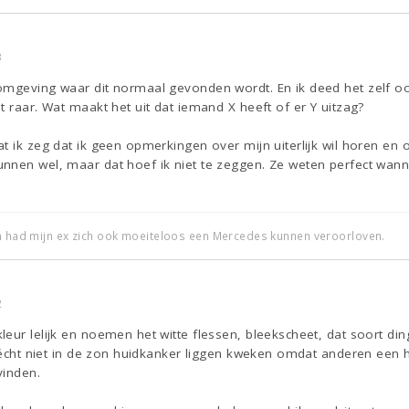
3
omgeving waar dit normaal gevonden wordt. En ik deed het zelf o
t raar. Wat maakt het uit dat iemand X heeft of er Y uitzag?
t ik zeg dat ik geen opmerkingen over mijn uiterlijk wil horen en oo
nnen wel, maar dat hoef ik niet te zeggen. Ze weten perfect wa
an had mijn ex zich ook moeiteloos een Mercedes kunnen veroorloven.
2
eur lelijk en noemen het witte flessen, bleekscheet, dat soort din
us écht niet in de zon huidkanker liggen kweken omdat anderen ee
vinden.