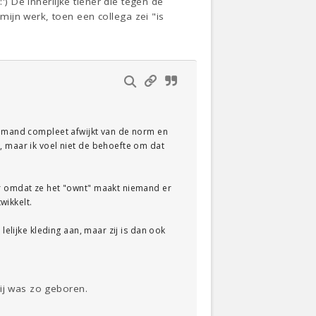
') De innerlijke tiener die tegen de
ijn werk, toen een collega zei "is
 iemand compleet afwijkt van de norm en
, maar ik voel niet de behoefte om dat
ar omdat ze het "ownt" maakt niemand er
wikkelt.
lelijke kleding aan, maar zij is dan ook
ij was zo geboren.