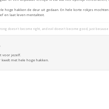
 hele hoge hakken de deur uit gedaan. En hele korte rokjes mochten o
ef en laat leven mentaliteit.
wrong doesn't become right, and evil doesn't become good, just because i
7
 voor jezelf.
ger kwelt met hele hoge hakken.