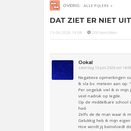
OVERIG
ALLE PIJLERS
DAT ZIET ER NIET UIT
Relaties
Werk &
Ge
Studie
13-06-2026 14:08
200 berichten
Entertainment
Lijf & Lijn
Sport
Contact
Ookal
zaterdag 13 juni 2026 om 14:0
Negatieve opmerkingen over
Ik sla bv. meteen aan op: "
Per ongeluk viel ik in mi
veel nadruk op legde.
Op de middelbare school w
had.
Zelfs de de man waar ik 
Gelukkig heb ik mijn eige
Hoe wordt jij beïnvloedt 