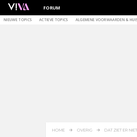
FORUM
NIEUWE TOPICS
ACTIEVE TOPICS
ALGEMENE VOORWAARDEN & HUI
HOME
OVERIG
DAT ZIET ER NIET