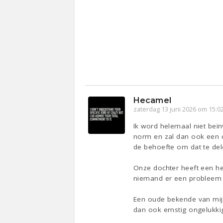
Hecamel
zaterdag 13 juni 2026 om 15:0
Ik word helemaal niet beïn
norm en zal dan ook een c
de behoefte om dat te del
Onze dochter heeft een he
niemand er een probleem van
Een oude bekende van mij da
dan ook ernstig ongelukkig