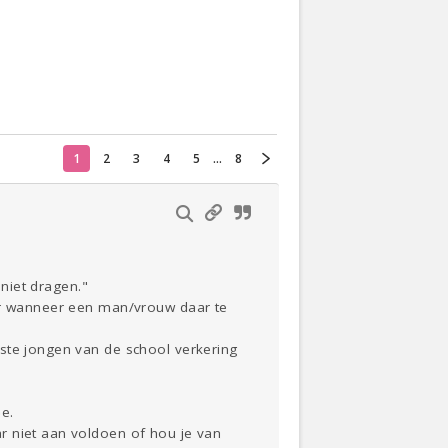
Actueel
Oekraïne
1
2
3
4
5
...
8
Thuis
Klussen
Lezen
 niet dragen."
aar wanneer een man/vrouw daar te
kste jongen van de school verkering
e.
r niet aan voldoen of hou je van