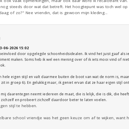
g ik ook vaak opmerkingen, maar ook daar word ik recalcitrant van. :
nog steeds door wat dat betreft. Het hoogtepunt was toch wel op m
aag of zo?" Nee vriendin, dat is gewoon mijn kleding...
3
3-06-2026 15:02
beïnvloed door opgelegde schoonheidsidealen. Ik vind het juist gaaf als
ment maken. Soms heb ik wel een mening over of ik iets mooi vind of niet
ook.
n hele eigen stijl en valt daarmee buiten de boot van wat de norm is, ma
it in groep 6). En gelukkig maar, ik geniet ervan dat ze haar eigen stijl ont
j daarentegen neemt iedereen de maat, die is lelijk, die is dik, die heeft 
 zichzelf en probeert zichzelf daardoor beter te laten voelen.
en stijl te hebben.
elbare school vriendje was het geen keuze om af te wijken, want h