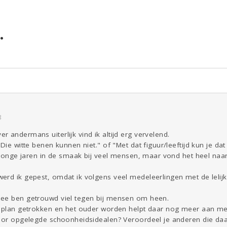
.
ld & Recht
Reizen
Seks
Gezondheid
Coronavirus
COVID-19
Overig
Kinderen
Digi
Eten
Mode &
Zwanger
Psyche
Beauty
Viva zoekt
Aangeboden
Gevraagd
Horen
Doen
Zien
8
 andermans uiterlijk vind ik altijd erg vervelend.
Die witte benen kunnen niet." of "Met dat figuur/leeftijd kun je dat
jn jonge jaren in de smaak bij veel mensen, maar vond het heel n
erd ik gepest, omdat ik volgens veel medeleerlingen met de lelij
mee ben getrouwd viel tegen bij mensen om heen.
n plan getrokken en het ouder worden helpt daar nog meer aan me
door opgelegde schoonheidsidealen? Veroordeel je anderen die daa