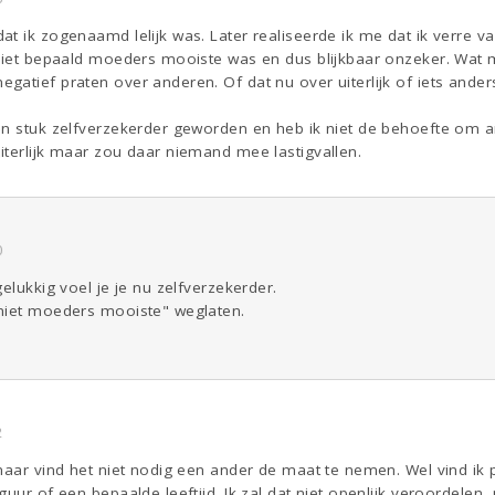
t ik zogenaamd lelijk was. Later realiseerde ik me dat ik verre va
niet bepaald moeders mooiste was en dus blijkbaar onzeker. Wat me
atief praten over anderen. Of dat nu over uiterlijk of iets ander
en stuk zelfverzekerder geworden en heb ik niet de behoefte om 
iterlijk maar zou daar niemand mee lastigvallen.
0
elukkig voel je je nu zelfverzekerder.
niet moeders mooiste" weglaten.
2
maar vind het niet nodig een ander de maat te nemen. Wel vind ik p
guur of een bepaalde leeftijd. Ik zal dat niet openlijk veroordele