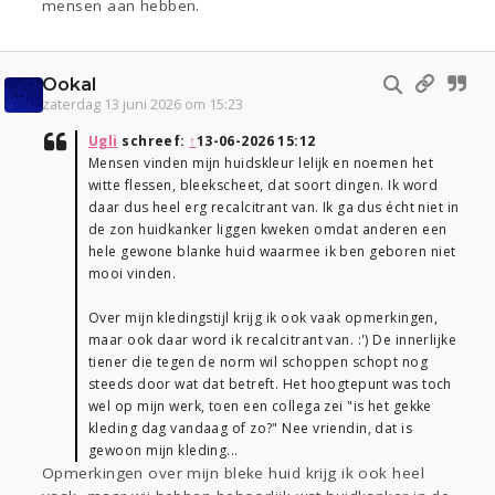
mensen aan hebben.
Ookal
zaterdag 13 juni 2026 om 15:23
Ugli
schreef:
↑
13-06-2026 15:12
Mensen vinden mijn huidskleur lelijk en noemen het
witte flessen, bleekscheet, dat soort dingen. Ik word
daar dus heel erg recalcitrant van. Ik ga dus écht niet in
de zon huidkanker liggen kweken omdat anderen een
hele gewone blanke huid waarmee ik ben geboren niet
mooi vinden.
Over mijn kledingstijl krijg ik ook vaak opmerkingen,
maar ook daar word ik recalcitrant van. :') De innerlijke
tiener die tegen de norm wil schoppen schopt nog
steeds door wat dat betreft. Het hoogtepunt was toch
wel op mijn werk, toen een collega zei "is het gekke
kleding dag vandaag of zo?" Nee vriendin, dat is
gewoon mijn kleding...
Opmerkingen over mijn bleke huid krijg ik ook heel