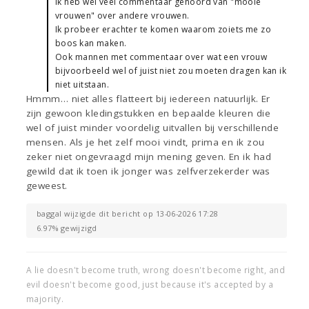
Ik heb wel veel commentaar gehoord van "mooie
vrouwen" over andere vrouwen.
Ik probeer erachter te komen waarom zoiets me zo
boos kan maken.
Ook mannen met commentaar over wat een vrouw
bijvoorbeeld wel of juist niet zou moeten dragen kan ik
niet uitstaan.
Hmmm… niet alles flatteert bij iedereen natuurlijk. Er
zijn gewoon kledingstukken en bepaalde kleuren die
wel of juist minder voordelig uitvallen bij verschillende
mensen. Als je het zelf mooi vindt, prima en ik zou
zeker niet ongevraagd mijn mening geven. En ik had
gewild dat ik toen ik jonger was zelfverzekerder was
geweest.
baggal wijzigde dit bericht op 13-06-2026 17:28
6.97% gewijzigd
A lie doesn't become truth, wrong doesn't become right, and
evil doesn't become good, just because it's accepted by a
majority.