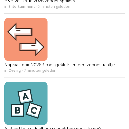
B&B vol liefde 2026 zonder spoilers
in
Entertainment
-
5 minuten geleden
Napraattopic 2026.3 met geklets en een zonnestraaltje
in
Overig
-
7 minuten geleden
Afstand tot middelbare school: hoe ver is te ver?