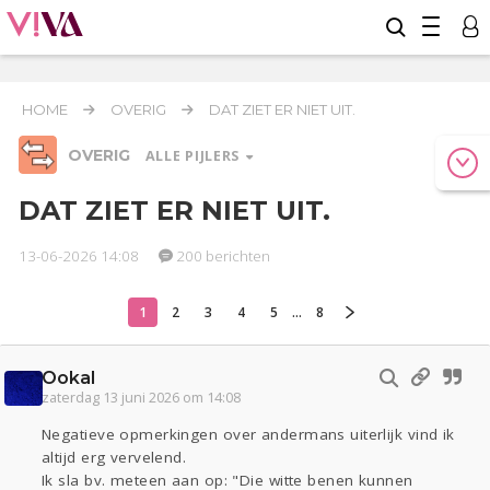
HOME
OVERIG
DAT ZIET ER NIET UIT.
OVERIG
ALLE PIJLERS
DAT ZIET ER NIET UIT.
13-06-2026 14:08
200 berichten
Relaties
Werk & Studie
Geld & Recht
Reizen
Seks
Gezondheid
Coronavirus
COVID-19
1
2
3
4
5
...
8
Overig
Ookal
Actueel
Oekraïne
Entertainment
Lijf & Lijn
zaterdag 13 juni 2026 om 14:08
Kinderen
Digi
Eten
Mode & Beauty
Negatieve opmerkingen over andermans uiterlijk vind ik
Zwanger
Psyche
Thuis
Klussen
altijd erg vervelend.
Sport
Contact
Viva zoekt
Aangeboden
Ik sla bv. meteen aan op: "Die witte benen kunnen