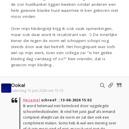
de zon huidkanker liggen kweken omdat anderen een
hele gewone blanke huid waarmee ik ben geboren niet
mooi vinden.
Over mijn kledingstijl krijg ik ook vaak opmerkingen,
maar ook daar word ik recalcitrant van. :') De innerlijke
tiener die tegen de norm wil schoppen schopt nog
steeds door wat dat betreft. Het hoogtepunt was toch
wel op mijn werk, toen een collega zei "is het gekke
kleding dag vandaag of zo?" Nee vriendin, dat is
gewoon mijn kleding...
Ookal
zaterdag 13 juni 2026 om 15:13
Hecamel
schreef:
↑
13-06-2026 15:02
Ik word helemaal niet beïnvloed door opgelegde
schoonheidsidealen. Ik vind het juist gaaf als iemand
compleet afwijkt van de norm en zal dan ook een
compliment maken. Soms heb ik wel een mening over
of ik iets mooi vind of niet, maar ik voel niet de