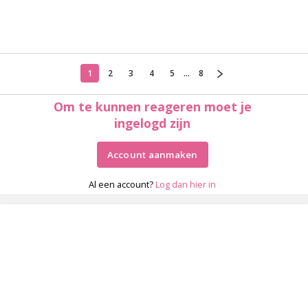
1
2
3
4
5
...
8
Om te kunnen reageren moet je
ingelogd zijn
Account aanmaken
Al een account?
Log dan hier in