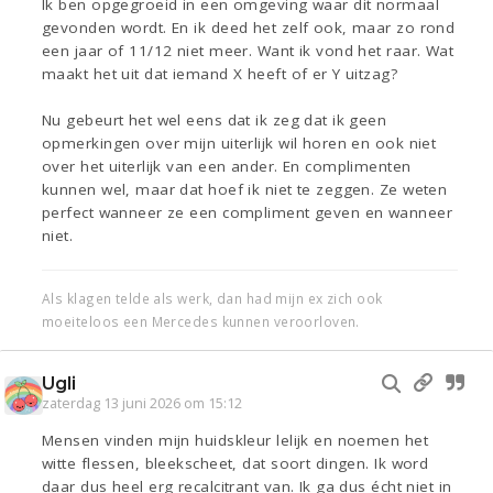
Ik ben opgegroeid in een omgeving waar dit normaal
gevonden wordt. En ik deed het zelf ook, maar zo rond
een jaar of 11/12 niet meer. Want ik vond het raar. Wat
maakt het uit dat iemand X heeft of er Y uitzag?
Nu gebeurt het wel eens dat ik zeg dat ik geen
opmerkingen over mijn uiterlijk wil horen en ook niet
over het uiterlijk van een ander. En complimenten
kunnen wel, maar dat hoef ik niet te zeggen. Ze weten
perfect wanneer ze een compliment geven en wanneer
niet.
Als klagen telde als werk, dan had mijn ex zich ook
moeiteloos een Mercedes kunnen veroorloven.
Ugli
zaterdag 13 juni 2026 om 15:12
Mensen vinden mijn huidskleur lelijk en noemen het
witte flessen, bleekscheet, dat soort dingen. Ik word
daar dus heel erg recalcitrant van. Ik ga dus écht niet in