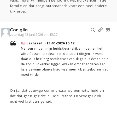
vaak, maar wij hebben behoorlijk wat huidkanker in de
familie en dat zorgt automatisch voor een heel andere
kijk erop.
Coniglio
zaterdag 13 juni 2026 om 15:27
Ugli
schreef:
↑
13-06-2026 15:12
Mensen vinden mijn huidskleur lelijk en noemen het
witte flessen, bleekscheet, dat soort dingen. Ik word
daar dus heel erg recalcitrant van. Ik ga dus écht niet in
de zon huidkanker liggen kweken omdat anderen een
hele gewone blanke huid waarmee ik ben geboren niet
mooi vinden.
…
Oh ja, dat eeuwige commentaar op een witte huid en
dat dat geen gezicht is. Heel irritant. En vroeger ook
echt wel last van gehad.