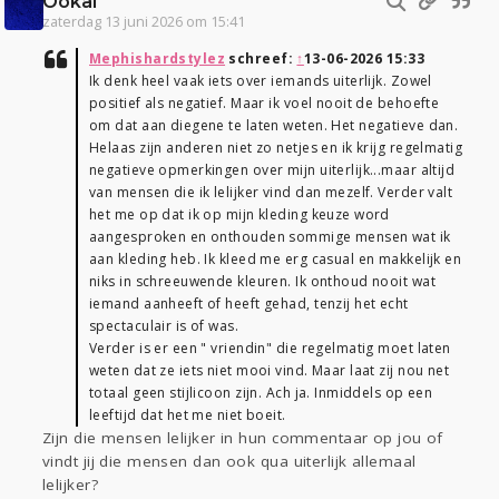
Ookal
zaterdag 13 juni 2026 om 15:41
Mephishardstylez
schreef:
↑
13-06-2026 15:33
Ik denk heel vaak iets over iemands uiterlijk. Zowel
positief als negatief. Maar ik voel nooit de behoefte
om dat aan diegene te laten weten. Het negatieve dan.
Helaas zijn anderen niet zo netjes en ik krijg regelmatig
negatieve opmerkingen over mijn uiterlijk...maar altijd
van mensen die ik lelijker vind dan mezelf. Verder valt
het me op dat ik op mijn kleding keuze word
aangesproken en onthouden sommige mensen wat ik
aan kleding heb. Ik kleed me erg casual en makkelijk en
niks in schreeuwende kleuren. Ik onthoud nooit wat
iemand aanheeft of heeft gehad, tenzij het echt
spectaculair is of was.
Verder is er een " vriendin" die regelmatig moet laten
weten dat ze iets niet mooi vind. Maar laat zij nou net
totaal geen stijlicoon zijn. Ach ja. Inmiddels op een
leeftijd dat het me niet boeit.
Zijn die mensen lelijker in hun commentaar op jou of
vindt jij die mensen dan ook qua uiterlijk allemaal
lelijker?