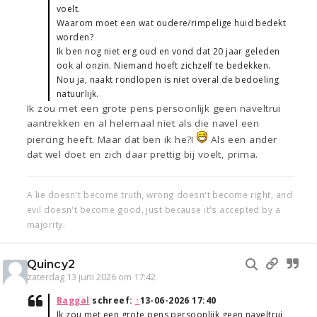
voelt.
Waarom moet een wat oudere/rimpelige huid bedekt
worden?
Ik ben nog niet erg oud en vond dat 20 jaar geleden
ook al onzin. Niemand hoeft zichzelf te bedekken.
Nou ja, naakt rondlopen is niet overal de bedoeling
natuurlijk.
Ik zou met een grote pens persoonlijk geen naveltrui
aantrekken en al helemaal niet als die navel een
piercing heeft. Maar dat ben ik he?!
Als een ander
dat wel doet en zich daar prettig bij voelt, prima.
A lie doesn't become truth, wrong doesn't become right, and
evil doesn't become good, just because it's accepted by a
majority.
Quincy2
zaterdag 13 juni 2026 om 17:42
Baggal
schreef:
↑
13-06-2026 17:40
Ik zou met een grote pens persoonlijk geen naveltrui