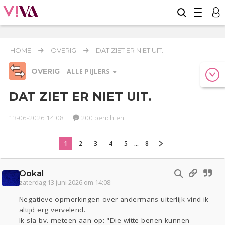
HOME
OVERIG
DAT ZIET ER NIET UIT.
OVERIG
ALLE PIJLERS
DAT ZIET ER NIET UIT.
13-06-2026 14:08
200 berichten
Relaties
Werk & Studie
Geld & Recht
Reizen
Seks
Gezondheid
Coronavirus
COVID-19
1
2
3
4
5
...
8
Overig
Ookal
Actueel
Oekraïne
Entertainment
Lijf & Lijn
zaterdag 13 juni 2026 om 14:08
Kinderen
Digi
Eten
Mode & Beauty
Negatieve opmerkingen over andermans uiterlijk vind ik
Zwanger
Psyche
Thuis
Klussen
altijd erg vervelend.
Sport
Contact
Viva zoekt
Aangeboden
Ik sla bv. meteen aan op: "Die witte benen kunnen