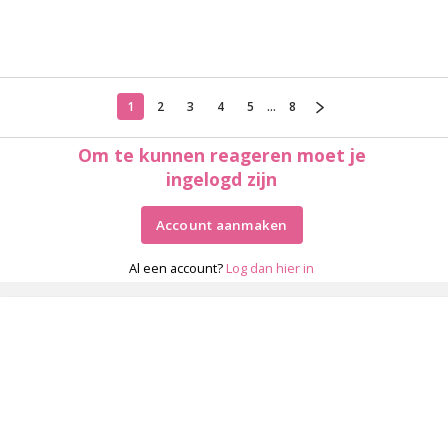
1
2
3
4
5
...
8
Om te kunnen reageren moet je
ingelogd zijn
Account aanmaken
Al een account?
Log dan hier in