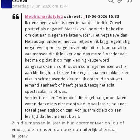
Ookal
zaterdag 13 juni 2026 om 15:41
Mephishardstylez
schreef:
↑
13-06-2026 15:33
Ik denk heel vaak iets over iemands uiterlijk. Zowel
positief als negatief. Maar ik voel nooit de behoefte
om dat aan diegene te laten weten. Het negatieve dan.
Helaas zijn anderen niet zo netjes en ik krijg regelmatig
negatieve opmerkingen over mijn uiterlijk...maar altijd
van mensen die ik lelijker vind dan mezelf. Verder valt
het me op dat ik op mijn kleding keuze word
aangesproken en onthouden sommige mensen wat ik
aan kleding heb. Ik kleed me erg casual en makkelijk en
niks in schreeuwende kleuren. Ik onthoud nooit wat
iemand aanheeft of heeft gehad, tenzij het echt
spectaculair is of was.
Verder is er een " vriendin" die regelmatig moet laten
weten dat ze iets niet mooi vind. Maar laat zij nou net
totaal geen stijlicoon zijn. Ach ja. Inmiddels op een
leeftijd dat het me niet boeit.
Zijn die mensen lelijker in hun commentaar op jou of
vindt jij die mensen dan ook qua uiterlijk allemaal
lelijker?