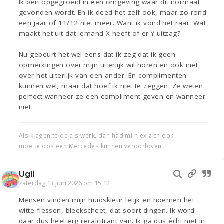
Ik ben opgegroeid in een omgeving waar dit normaal
gevonden wordt. En ik deed het zelf ook, maar zo rond
een jaar of 11/12 niet meer. Want ik vond het raar. Wat
maakt het uit dat iemand X heeft of er Y uitzag?
Nu gebeurt het wel eens dat ik zeg dat ik geen
opmerkingen over mijn uiterlijk wil horen en ook niet
over het uiterlijk van een ander. En complimenten
kunnen wel, maar dat hoef ik niet te zeggen. Ze weten
perfect wanneer ze een compliment geven en wanneer
niet.
Als klagen telde als werk, dan had mijn ex zich ook
moeiteloos een Mercedes kunnen veroorloven.
Ugli
zaterdag 13 juni 2026 om 15:12
Mensen vinden mijn huidskleur lelijk en noemen het
witte flessen, bleekscheet, dat soort dingen. Ik word
daar dus heel erg recalcitrant van. Ik ga dus écht niet in