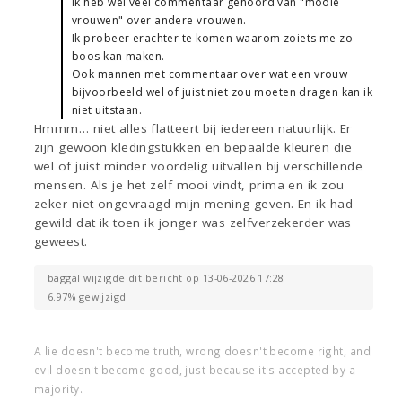
Ik heb wel veel commentaar gehoord van "mooie
vrouwen" over andere vrouwen.
Ik probeer erachter te komen waarom zoiets me zo
boos kan maken.
Ook mannen met commentaar over wat een vrouw
bijvoorbeeld wel of juist niet zou moeten dragen kan ik
niet uitstaan.
Hmmm… niet alles flatteert bij iedereen natuurlijk. Er
zijn gewoon kledingstukken en bepaalde kleuren die
wel of juist minder voordelig uitvallen bij verschillende
mensen. Als je het zelf mooi vindt, prima en ik zou
zeker niet ongevraagd mijn mening geven. En ik had
gewild dat ik toen ik jonger was zelfverzekerder was
geweest.
baggal wijzigde dit bericht op 13-06-2026 17:28
6.97% gewijzigd
A lie doesn't become truth, wrong doesn't become right, and
evil doesn't become good, just because it's accepted by a
majority.