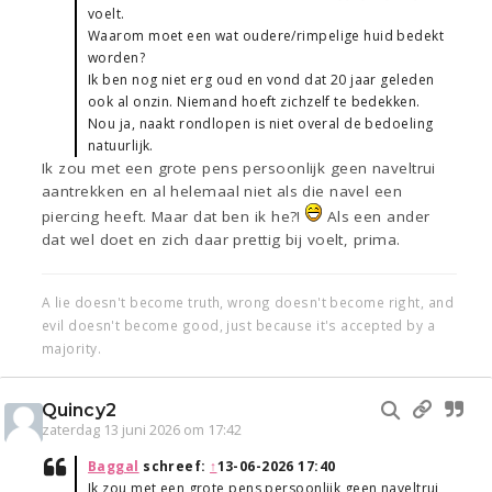
voelt.
Waarom moet een wat oudere/rimpelige huid bedekt
worden?
Ik ben nog niet erg oud en vond dat 20 jaar geleden
ook al onzin. Niemand hoeft zichzelf te bedekken.
Nou ja, naakt rondlopen is niet overal de bedoeling
natuurlijk.
Ik zou met een grote pens persoonlijk geen naveltrui
aantrekken en al helemaal niet als die navel een
piercing heeft. Maar dat ben ik he?!
Als een ander
dat wel doet en zich daar prettig bij voelt, prima.
A lie doesn't become truth, wrong doesn't become right, and
evil doesn't become good, just because it's accepted by a
majority.
Quincy2
zaterdag 13 juni 2026 om 17:42
Baggal
schreef:
↑
13-06-2026 17:40
Ik zou met een grote pens persoonlijk geen naveltrui