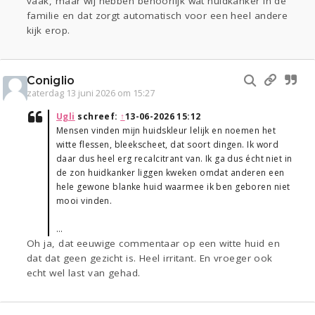
vaak, maar wij hebben behoorlijk wat huidkanker in de
familie en dat zorgt automatisch voor een heel andere
kijk erop.
Coniglio
zaterdag 13 juni 2026 om 15:27
Ugli
schreef:
↑
13-06-2026 15:12
Mensen vinden mijn huidskleur lelijk en noemen het
witte flessen, bleekscheet, dat soort dingen. Ik word
daar dus heel erg recalcitrant van. Ik ga dus écht niet in
de zon huidkanker liggen kweken omdat anderen een
hele gewone blanke huid waarmee ik ben geboren niet
mooi vinden.
…
Oh ja, dat eeuwige commentaar op een witte huid en
dat dat geen gezicht is. Heel irritant. En vroeger ook
echt wel last van gehad.