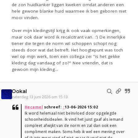
de zon huidkanker liggen kweken omdat anderen een
hele gewone blanke huid waarmee ik ben geboren niet
mooi vinden.
Over mijn kledingstijl krijg ik ook vaak opmerkingen,
maar ook daar word ik recalcitrant van. :') De innerlijke
tiener die tegen de norm wil schoppen schopt nog
steeds door wat dat betreft. Het hoogtepunt was toch
wel op mijn werk, toen een collega zei "is het gekke
kleding dag vandaag of zo?" Nee vriendin, dat is
gewoon mijn kleding...
Ookal
zaterdag 13 juni 2026 om 15:13
Hecamel
schreef:
↑
13-06-2026 15:02
Ik word helemaal niet beïnvloed door opgelegde
schoonheidsidealen. Ik vind het juist gaaf als iemand
compleet afwijkt van de norm en zal dan ook een
compliment maken. Soms heb ik wel een mening over
of ik iets mooi vind of niet, maar ik voel niet de