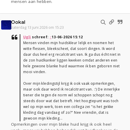
mensen aan hebben.
Ookal
zaterdag 13 juni 2026 om 15:23
Ugli
schreef:
↑
13-06-2026 15:12
Mensen vinden mijn huidskleur lelijk en noemen het
witte flessen, bleekscheet, dat soort dingen. Ik word
daar dus heel erg recalcitrant van. Ik ga dus écht niet in
de zon huidkanker liggen kweken omdat anderen een
hele gewone blanke huid waarmee ik ben geboren niet
mooi vinden.
Over mijn kledingstijl krijg ik ook vaak opmerkingen,
maar ook daar word ik recalcitrant van. :') De innerlijke
tiener die tegen de norm wil schoppen schopt nog
steeds door wat dat betreft. Het hoogtepunt was toch
wel op mijn werk, toen een collega zei "is het gekke
kleding dag vandaag of zo?" Nee vriendin, dat is
gewoon mijn kleding...
Opmerkingen over mijn bleke huid krijg ik ook heel