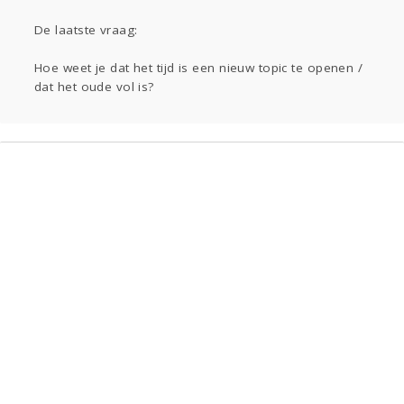
Gevraagd
Horen
Doen
Zien
Lezen
De laatste vraag:
Hoe weet je dat het tijd is een nieuw topic te openen /
dat het oude vol is?