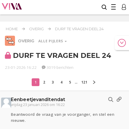
HOME
OVERIG
DURF TE VRAGEN DEEL 24
OVERIG
ALLE PIJLERS
DURF TE VRAGEN DEEL 24
23-01-2026 16:22
3019 berichten
Relaties
Werk & Studie
Geld & Recht
Reizen
Seks
Gezondheid
Coronavirus
COVID-19
1
2
3
4
5
...
121
Overig
Eenbeetjevanditendat
Actueel
Oekraïne
Entertainment
Lijf & Lijn
vrijdag 23 januari 2026 om 16:22
Kinderen
Digi
Eten
Mode & Beauty
Beantwoord de vraag van je voorganger, en stel een
Zwanger
Psyche
Thuis
Klussen
nieuwe.
Sport
Contact
Viva zoekt
Aangeboden