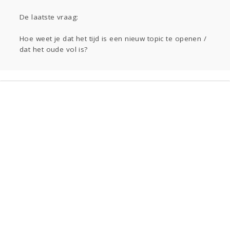
Gevraagd
Horen
Doen
Zien
Lezen
De laatste vraag:
Hoe weet je dat het tijd is een nieuw topic te openen /
dat het oude vol is?