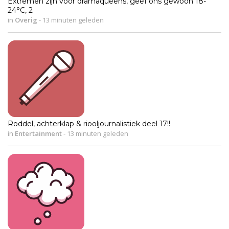
Extremen zijn voor dramaqueens, geef ons gewoon 18-
24°C, 2
in
Overig
-
13 minuten geleden
Roddel, achterklap & riooljournalistiek deel 17!!
in
Entertainment
-
13 minuten geleden