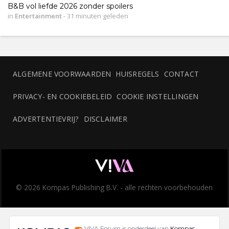
B&B vol liefde 2026 zonder spoilers
in
Entertainment
-
31 minuten geleden
ALGEMENE VOORWAARDEN
HUISREGELS
CONTACT
PRIVACY- EN COOKIEBELEID
COOKIE INSTELLINGEN
ADVERTENTIEVRIJ?
DISCLAIMER
© 2026 Kompas Publishing B.V. - alle rechten voorbehouden
VIVA Forum is onderdeel van
Kompas