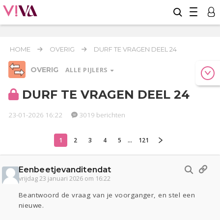
HOME
OVERIG
DURF TE VRAGEN DEEL 24
OVERIG
ALLE PIJLERS
DURF TE VRAGEN DEEL 24
23-01-2026 16:22
3019 berichten
Relaties
Werk & Studie
Geld & Recht
Reizen
Seks
Gezondheid
Coronavirus
COVID-19
1
2
3
4
5
...
121
Overig
Eenbeetjevanditendat
Actueel
Oekraïne
Entertainment
Lijf & Lijn
vrijdag 23 januari 2026 om 16:22
Kinderen
Digi
Eten
Mode & Beauty
Beantwoord de vraag van je voorganger, en stel een
Zwanger
Psyche
Thuis
Klussen
nieuwe.
Sport
Contact
Viva zoekt
Aangeboden