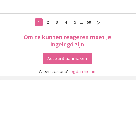
1
2
3
4
5
...
68
Om te kunnen reageren moet je
ingelogd zijn
Account aanmaken
Al een account?
Log dan hier in