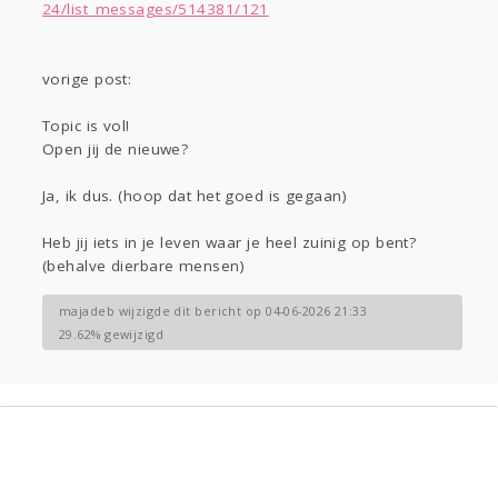
Gevraagd
Horen
Doen
Zien
24/list_messages/514381/121
Lezen
vorige post:
Topic is vol!
Open jij de nieuwe?
Ja, ik dus. (hoop dat het goed is gegaan)
Heb jij iets in je leven waar je heel zuinig op bent?
(behalve dierbare mensen)
majadeb wijzigde dit bericht op 04-06-2026 21:33
29.62% gewijzigd