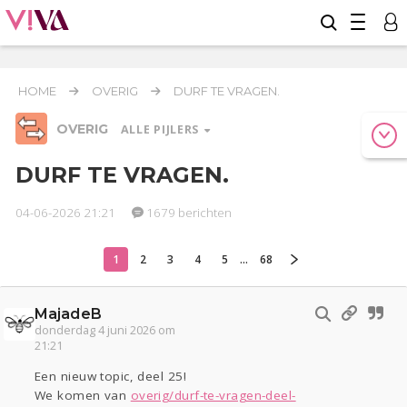
HOME
OVERIG
DURF TE VRAGEN.
OVERIG
ALLE PIJLERS
DURF TE VRAGEN.
04-06-2026 21:21
1679 berichten
Relaties
Werk & Studie
Geld & Recht
Reizen
Seks
Gezondheid
Coronavirus
COVID-19
1
2
3
4
5
...
68
Overig
MajadeB
Actueel
Oekraïne
Entertainment
Lijf & Lijn
donderdag 4 juni 2026 om
Kinderen
Digi
Eten
Mode & Beauty
21:21
Zwanger
Psyche
Thuis
Klussen
Een nieuw topic, deel 25!
Sport
Contact
Viva zoekt
Aangeboden
We komen van
overig/durf-te-vragen-deel-