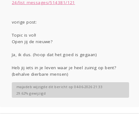
Gevraagd
Horen
Doen
Zien
24/list_messages/514381/121
Lezen
vorige post:
Topic is vol!
Open jij de nieuwe?
Ja, ik dus. (hoop dat het goed is gegaan)
Heb jij iets in je leven waar je heel zuinig op bent?
(behalve dierbare mensen)
majadeb wijzigde dit bericht op 04-06-2026 21:33
29.62% gewijzigd