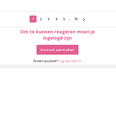
1
2
3
4
5
...
70
Om te kunnen reageren moet je
ingelogd zijn
Account aanmaken
Al een account?
Log dan hier in