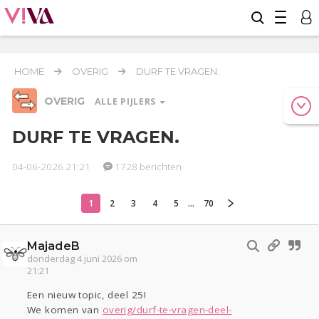
HOME
OVERIG
DURF TE VRAGEN.
OVERIG
ALLE PIJLERS
DURF TE VRAGEN.
04-06-2026 21:21
1728 berichten
Relaties
Werk & Studie
Geld & Recht
Reizen
Seks
Gezondheid
Coronavirus
COVID-19
1
2
3
4
5
...
70
Overig
MajadeB
Actueel
Oekraïne
Entertainment
Lijf & Lijn
donderdag 4 juni 2026 om
Kinderen
Digi
Eten
Mode & Beauty
21:21
Zwanger
Psyche
Thuis
Klussen
Een nieuw topic, deel 25!
Sport
Contact
Viva zoekt
Aangeboden
We komen van
overig/durf-te-vragen-deel-