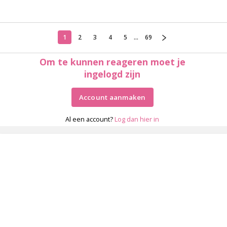
1
2
3
4
5
...
69
Om te kunnen reageren moet je
ingelogd zijn
Account aanmaken
Al een account?
Log dan hier in