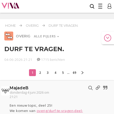
HOME
OVERIG
DURF TE VRAGEN.
OVERIG
ALLE PIJLERS
DURF TE VRAGEN.
04-06-2026 21:21
1715 berichten
Relaties
Werk & Studie
Geld & Recht
Reizen
Seks
Gezondheid
Coronavirus
COVID-19
1
2
3
4
5
...
69
Overig
MajadeB
Actueel
Oekraïne
Entertainment
Lijf & Lijn
donderdag 4 juni 2026 om
Kinderen
Digi
Eten
Mode & Beauty
21:21
Zwanger
Psyche
Thuis
Klussen
Een nieuw topic, deel 25!
Sport
Contact
Viva zoekt
Aangeboden
We komen van
overig/durf-te-vragen-deel-