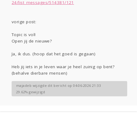
Gevraagd
Horen
Doen
Zien
24/list_messages/514381/121
Lezen
vorige post:
Topic is vol!
Open jij de nieuwe?
Ja, ik dus. (hoop dat het goed is gegaan)
Heb jij iets in je leven waar je heel zuinig op bent?
(behalve dierbare mensen)
majadeb wijzigde dit bericht op 04-06-2026 21:33
29.62% gewijzigd