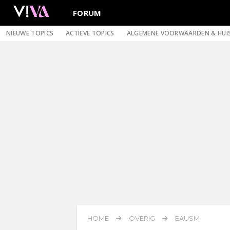
FORUM
NIEUWE TOPICS
ACTIEVE TOPICS
ALGEMENE VOORWAARDEN & HUI
HOME
OVERIG
EAUSM