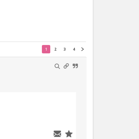
Actueel
Oekraïne
1
2
3
4
Thuis
Klussen
Lezen