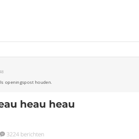
ld & Recht
Reizen
Seks
Gezondheid
Coronavirus
COVID-19
Overig
Kinderen
Digi
Eten
Mode &
Zwanger
Psyche
Beauty
Viva zoekt
Aangeboden
Gevraagd
Horen
Doen
Zien
48
ls openingspost houden.