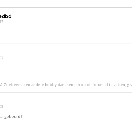
edbd
57
07
s? Zoek eens een andere hobby dan mensen op dit forum af te zeiken, gra
03
ana gebeurd?