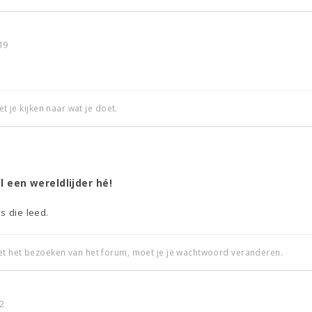
19
et je kijken naar wat je doet.
 een wereldlijder hé!
s die leed.
et het bezoeken van het forum, moet je je wachtwoord veranderen.
2