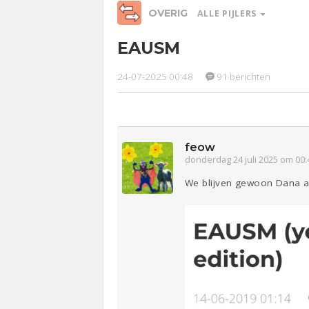
OVERIG
ALLE PIJLERS
EAUSM
Relaties
Werk &
Ge
Studie
24-07-2025 00:48
91 berichten
Entertainment
Lijf & Lijn
Sport
Contact
feow
donderdag 24 juli 2025 om 00:
We blijven gewoon Dana a