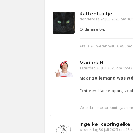
Kattentuintje
donderdag 24 juli 2025 om 16:
Ordinaire tvp
Als je wil weten wat je wil, mo
MarindaH
zaterdag 26 juli 2025 om 15:43
Maar zo iemand was wél
Echt een klasse apart, zoal
Voordat je door kunt gaan m
ingelke_kepringelke
woensdag 30 juli 2025 om 13:4