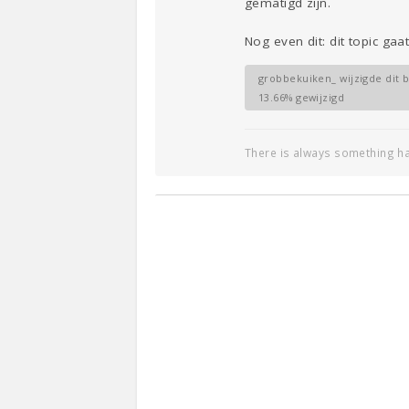
gematigd zijn.
Nog even dit: dit topic ga
grobbekuiken_ wijzigde dit b
13.66% gewijzigd
There is always something ha