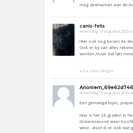
mag deelnemen aan dit top
canis-felis
woensdag 13 augustus 2025 o
Hier ook nog boven de dert
Ook er bij van alles reken
worden,maar dat lijkt minim
a.k.a. canis-dinges
Anoniem_69e62d746
woensdag 13 augustus 2025 o
Een gematigd topic, joepie
Hier is het 26 graden in h
Gisterenavond weer hoofdpi
weer, alsof ik er ook wat 