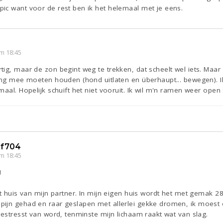
ic want voor de rest ben ik het helemaal met je eens.
m 18:45
ig, maar de zon begint weg te trekken, dat scheelt wel iets. Maar 
ing mee moeten houden (hond uitlaten en überhaupt... bewegen). Ik
aal. Hopelijk schuift het niet vooruit. Ik wil m'n ramen weer open :
f704
m 18:45
!
et huis van mijn partner. In mijn eigen huis wordt het met gemak 
jn gehad en raar geslapen met allerlei gekke dromen, ik moest oo
gestresst van word, tenminste mijn lichaam raakt wat van slag.