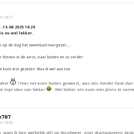
m 18:37
:
↑
13-08-2025 18:29
 is nu wel lekker.
n op de dag het zwembad neergezet…..
r binnen in de airco, naar buiten en zo verder.
jn kont erin gezeten. Was ik wel aan toe.
zeker
? Hier net even buiten geweest, was iets minder heet da
et mijn idee van lekker
. Wel lekker om even een plons te nem
e787
m 18:42
bij, want ik ben werkelijk dól op Noodweer, over dramaqueens gesp