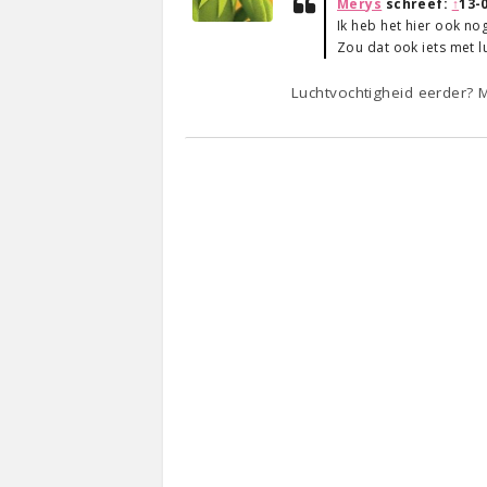
Merys
schreef:
↑
13-
Ik heb het hier ook no
Zou dat ook iets met l
Luchtvochtigheid eerder? 