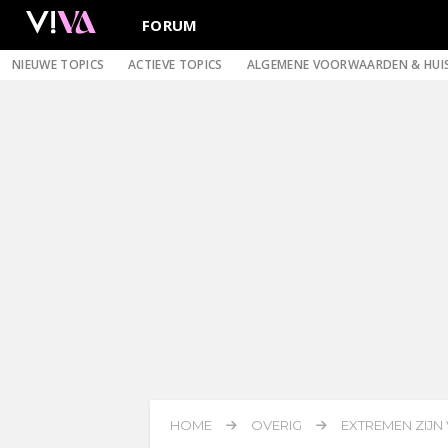
FORUM
NIEUWE TOPICS
ACTIEVE TOPICS
ALGEMENE VOORWAARDEN & HUI
HOME
OVERIG
EXTREMEN ZIJN