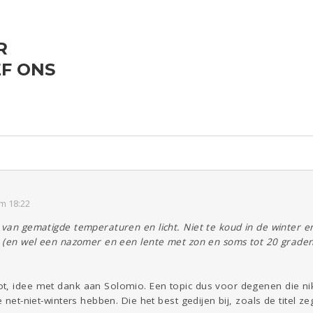
R
ld & Recht
Reizen
Seks
Gezondheid
Coronavirus
F ONS
COVID-19
Overig
Kinderen
Digi
Eten
Mode &
Zwanger
Psyche
Beauty
Viva zoekt
Aangeboden
Gevraagd
Horen
Doen
Zien
m 18:22
 van gematigde temperaturen en licht. Niet te koud in de winter en
ig (en wel een nazomer en een lente met zon en soms tot 20 grade
ot, idee met dank aan Solomio. Een topic dus voor degenen die 
e net-niet-winters hebben. Die het best gedijen bij, zoals de titel