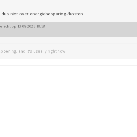
at dus niet over energiebesparing-/kosten.
ericht op 13-08-2025 18:58
ppening, and it's usually right now