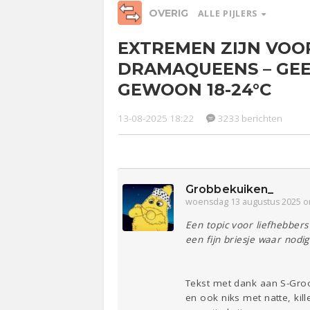
OVERIG
ALLE PIJLERS
EXTREMEN ZIJN VOO
Relaties
Werk &
Ge
DRAMAQUEENS – GEE
Studie
GEWOON 18-24°C
Entertainment
Lijf & Lijn
13-08-2025 18:22
3233 berichten
Sport
Contact
Grobbekuiken_
woensdag 13 augustus 2025 o
Een topic voor liefhebbers
een fijn briesje waar nod
Tekst met dank aan S-Gro
en ook niks met natte, kill