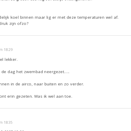
delijk koel binnen maar lig er met deze temperaturen wel af.
druk zijn ofzo?
m 18:29
el lekker.
 de dag het zwembad neergezet…..
nnen in de airco, naar buiten en zo verder.
kont erin gezeten. Was ik wel aan toe.
m 18:35